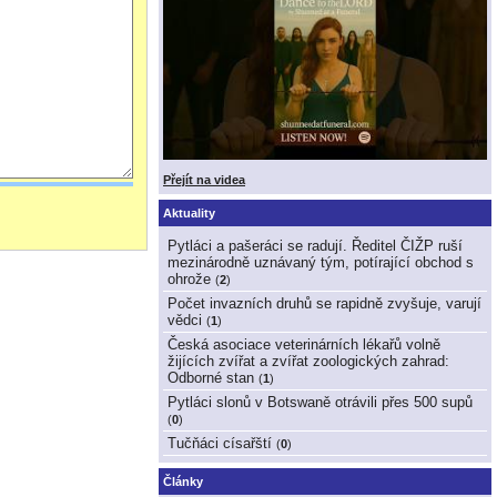
Přejít na videa
Aktuality
Pytláci a pašeráci se radují. Ředitel ČIŽP ruší
mezinárodně uznávaný tým, potírající obchod s
ohrože
(
2
)
Počet invazních druhů se rapidně zvyšuje, varují
vědci
(
1
)
Česká asociace veterinárních lékařů volně
žijících zvířat a zvířat zoologických zahrad:
Odborné stan
(
1
)
Pytláci slonů v Botswaně otrávili přes 500 supů
(
0
)
Tučňáci císařští
(
0
)
Články