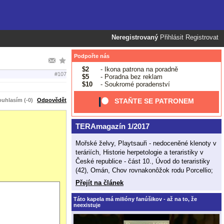
Neregistrovaný
Přihlásit
Registrovat
Podpořte nás
$2
- Ikona patrona na poradně
#107
$5
- Poradna bez reklam
$10
- Soukromé poradenství
uhlasím (-0)
Odpovědět
STAŇTE SE PATRONEM
TERAmagazín 1/2017
Mořské želvy, Playtsauři - nedoceněné klenoty v
teráriích, Historie herpetologie a teraristiky v
České republice - část 10., Úvod do teraristiky
(42), Omán, Chov rovnakonôžok rodu Porcellio;
Přejít na článek
Táto kapela má milióny fanúšikov - až na to, že
neexistuje