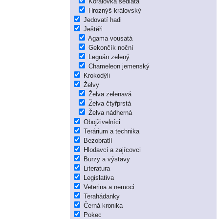
Korálovka sedlatá
Hroznýš královský
Jedovatí hadi
Ještěři
Agama vousatá
Gekončík noční
Leguán zelený
Chameleon jemenský
Krokodýli
Želvy
Želva zelenavá
Želva čtyřprstá
Želva nádherná
Obojživelníci
Terárium a technika
Bezobratlí
Hlodavci a zajícovci
Burzy a výstavy
Literatura
Legislativa
Veterina a nemoci
Terahádanky
Černá kronika
Pokec