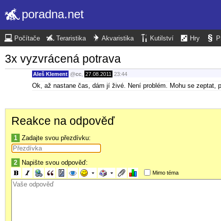
poradna.net
Počítače
Teraristika
Akvaristika
Kutilství
Hry
P
3x vyzvrácená potrava
Aleš Klement
@
cc
,
27.08.2011
23:44
Ok, až nastane čas, dám jí živé. Není problém. Mohu se zeptat, 
Reakce na odpověď
1
Zadajte svou přezdívku:
2
Napište svou odpověď:
Mimo téma