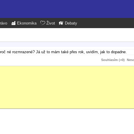
rávo
Ekonomika
Život
Debaty
proč né rozmrazené? Já už to mám také přes rok, uvidím, jak to dopadne.
Souhlasím (+0)
Neso