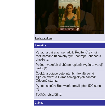
Přejít na videa
Aktuality
Pytláci a pašeráci se radují. Ředitel ČIŽP ruší
mezinárodně uznávaný tým, potírající obchod s
ohrože
(
2
)
Počet invazních druhů se rapidně zvyšuje, varují
vědci
(
1
)
Česká asociace veterinárních lékařů volně
žijících zvířat a zvířat zoologických zahrad:
Odborné stan
(
1
)
Pytláci slonů v Botswaně otrávili přes 500 supů
(
0
)
Tučňáci císařští
(
0
)
Články