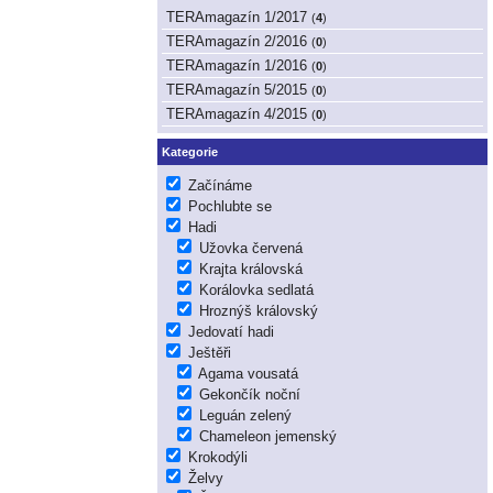
TERAmagazín 1/2017
(
4
)
TERAmagazín 2/2016
(
0
)
TERAmagazín 1/2016
(
0
)
TERAmagazín 5/2015
(
0
)
TERAmagazín 4/2015
(
0
)
Kategorie
Začínáme
Pochlubte se
Hadi
Užovka červená
Krajta královská
Korálovka sedlatá
Hroznýš královský
Jedovatí hadi
Ještěři
Agama vousatá
Gekončík noční
Leguán zelený
Chameleon jemenský
Krokodýli
Želvy