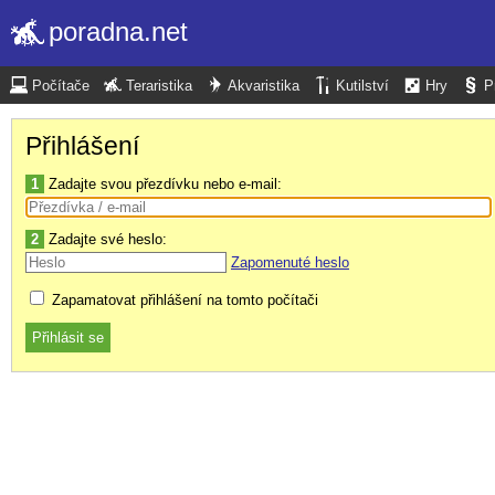
poradna.net
Počítače
Teraristika
Akvaristika
Kutilství
Hry
P
Přihlášení
1
Zadajte svou přezdívku nebo e-mail:
2
Zadajte své heslo:
Zapomenuté heslo
Zapamatovat přihlášení na tomto počítači