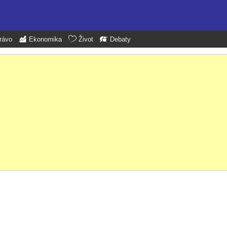
rávo
Ekonomika
Život
Debaty