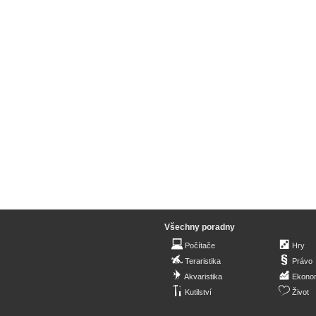
Všechny poradny
Počítače
Hry
Teraristika
Právo
Akvaristika
Ekono
Kutilství
Život