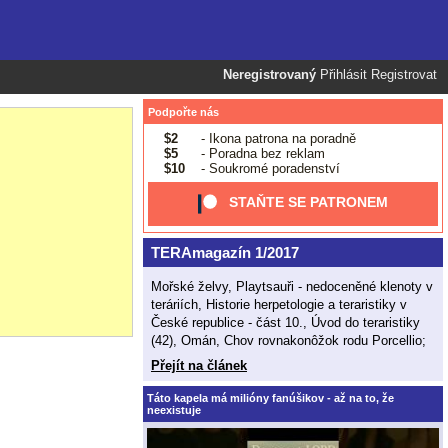
Neregistrovaný
Přihlásit
Registrovat
Podpořte nás
$2
- Ikona patrona na poradně
$5
- Poradna bez reklam
$10
- Soukromé poradenství
STAŇTE SE PATRONEM
TERAmagazín 1/2017
Mořské želvy, Playtsauři - nedoceněné klenoty v
teráriích, Historie herpetologie a teraristiky v
České republice - část 10., Úvod do teraristiky
(42), Omán, Chov rovnakonôžok rodu Porcellio;
Přejít na článek
Táto kapela má milióny fanúšikov - až na to, že
neexistuje