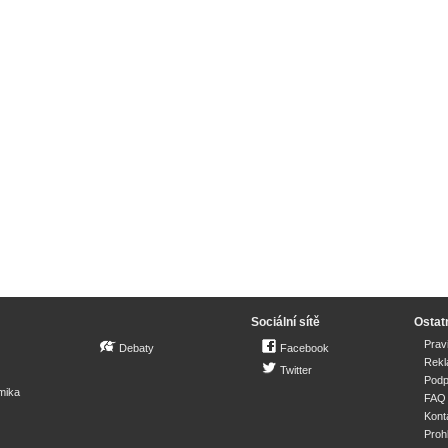
Sociální sítě
Ostat
Prav
Debaty
Facebook
Rek
Twitter
Podp
mika
FAQ
Kont
Proh