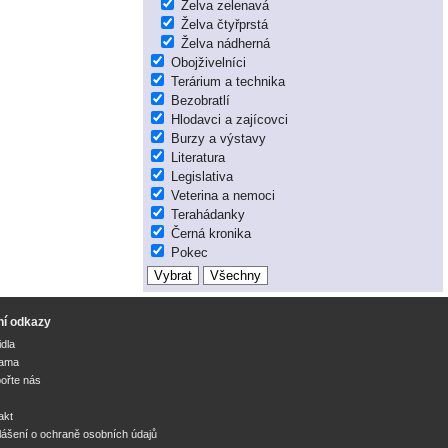
Želva zelenavá
Želva čtyřprstá
Želva nádherná
Obojživelníci
Terárium a technika
Bezobratlí
Hlodavci a zajícovci
Burzy a výstavy
Literatura
Legislativa
Veterina a nemoci
Terahádanky
Černá kronika
Pokec
ní odkazy
idla
lama
ořte nás
akt
lášení o ochraně osobních údajů