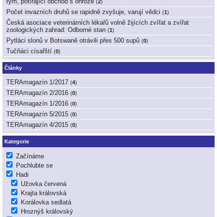
tým, potírající obchod s ohrože
(
2
)
Počet invazních druhů se rapidně zvyšuje, varují vědci
(
1
)
Česká asociace veterinárních lékařů volně žijících zvířat a zvířat
zoologických zahrad: Odborné stan
(
1
)
Pytláci slonů v Botswaně otrávili přes 500 supů
(
0
)
Tučňáci císařští
(
0
)
Články
TERAmagazín 1/2017
(
4
)
TERAmagazín 2/2016
(
0
)
TERAmagazín 1/2016
(
0
)
TERAmagazín 5/2015
(
0
)
TERAmagazín 4/2015
(
0
)
Kategorie
Začínáme
Pochlubte se
Hadi
Užovka červená
Krajta královská
Korálovka sedlatá
Hroznýš královský