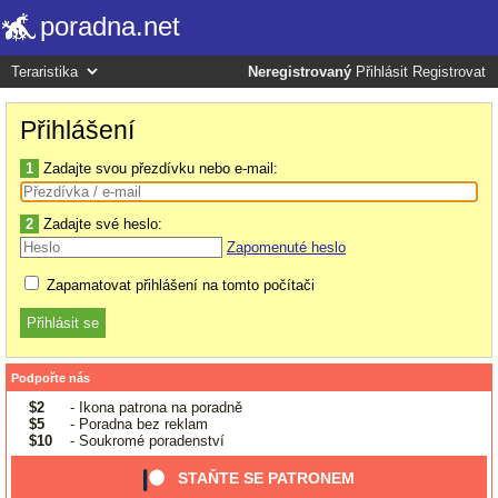
poradna.net
Neregistrovaný
Přihlásit
Registrovat
Přihlášení
1
Zadajte svou přezdívku nebo e-mail:
2
Zadajte své heslo:
Zapomenuté heslo
Zapamatovat přihlášení na tomto počítači
Podpořte nás
$2
- Ikona patrona na poradně
$5
- Poradna bez reklam
$10
- Soukromé poradenství
STAŇTE SE PATRONEM