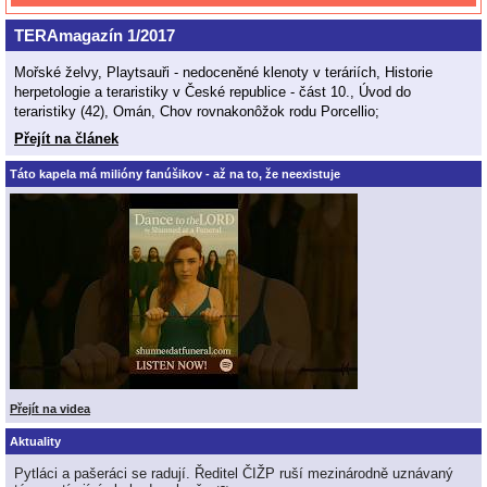
TERAmagazín 1/2017
Mořské želvy, Playtsauři - nedoceněné klenoty v teráriích, Historie
herpetologie a teraristiky v České republice - část 10., Úvod do
teraristiky (42), Omán, Chov rovnakonôžok rodu Porcellio;
Přejít na článek
Táto kapela má milióny fanúšikov - až na to, že neexistuje
Přejít na videa
Aktuality
Pytláci a pašeráci se radují. Ředitel ČIŽP ruší mezinárodně uznávaný