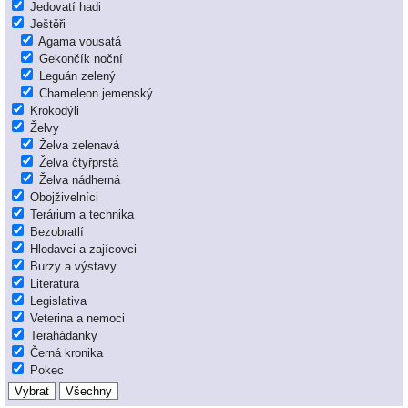
Jedovatí hadi
Ještěři
Agama vousatá
Gekončík noční
Leguán zelený
Chameleon jemenský
Krokodýli
Želvy
Želva zelenavá
Želva čtyřprstá
Želva nádherná
Obojživelníci
Terárium a technika
Bezobratlí
Hlodavci a zajícovci
Burzy a výstavy
Literatura
Legislativa
Veterina a nemoci
Terahádanky
Černá kronika
Pokec