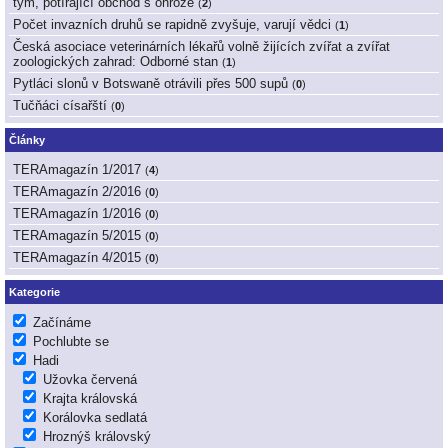
tým, potírající obchod s ohrože
(
2
)
Počet invazních druhů se rapidně zvyšuje, varují vědci
(
1
)
Česká asociace veterinárních lékařů volně žijících zvířat a zvířat
zoologických zahrad: Odborné stan
(
1
)
Pytláci slonů v Botswaně otrávili přes 500 supů
(
0
)
Tučňáci císařští
(
0
)
Články
TERAmagazín 1/2017
(
4
)
TERAmagazín 2/2016
(
0
)
TERAmagazín 1/2016
(
0
)
TERAmagazín 5/2015
(
0
)
TERAmagazín 4/2015
(
0
)
Kategorie
Začínáme
Pochlubte se
Hadi
Užovka červená
Krajta královská
Korálovka sedlatá
Hroznýš královský