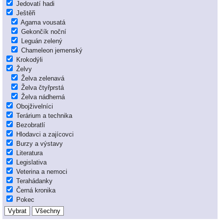
Jedovatí hadi
Ještěři
Agama vousatá
Gekončík noční
Leguán zelený
Chameleon jemenský
Krokodýli
Želvy
Želva zelenavá
Želva čtyřprstá
Želva nádherná
Obojživelníci
Terárium a technika
Bezobratlí
Hlodavci a zajícovci
Burzy a výstavy
Literatura
Legislativa
Veterina a nemoci
Terahádanky
Černá kronika
Pokec