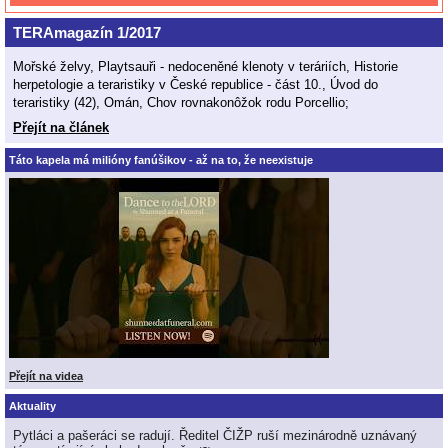
TERAmagazín 1/2017
Mořské želvy, Playtsauři - nedoceněné klenoty v teráriích, Historie
herpetologie a teraristiky v České republice - část 10., Úvod do
teraristiky (42), Omán, Chov rovnakonôžok rodu Porcellio;
Přejít na článek
Táto kapela má milióny fanúšikov - až na to, že neexistuje
Přejít na videa
Aktuality
Pytláci a pašeráci se radují. Ředitel ČIŽP ruší mezinárodně uznávaný