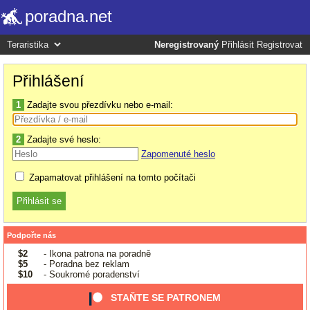
poradna.net
Neregistrovaný
Přihlásit
Registrovat
Přihlášení
1
Zadajte svou přezdívku nebo e-mail:
2
Zadajte své heslo:
Zapomenuté heslo
Zapamatovat přihlášení na tomto počítači
Podpořte nás
$2
- Ikona patrona na poradně
$5
- Poradna bez reklam
$10
- Soukromé poradenství
STAŇTE SE PATRONEM