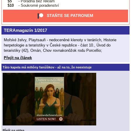
$5
- Poradna bez reklam
$10
- Soukromé poradenství
STAŇTE SE PATRONEM
TERAmagazín 1/2017
Mořské želvy, Playtsauři - nedoceněné klenoty v teráriích, Historie
herpetologie a teraristiky v České republice - část 10., Úvod do
teraristiky (42), Omán, Chov rovnakonôžok rodu Porcellio;
Přejít na článek
Táto kapela má milióny fanúšikov - až na to, že neexistuje
Přejít na videa