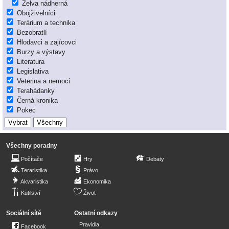
Želva nádherná
Obojživelníci
Terárium a technika
Bezobratlí
Hlodavci a zajícovci
Burzy a výstavy
Literatura
Legislativa
Veterina a nemoci
Terahádanky
Černá kronika
Pokec
Všechny poradny
Počítače
Hry
Debaty
Teraristika
Právo
Akvaristika
Ekonomika
Kutilství
Život
Sociální sítě
Ostatní odkazy
Pravidla
Facebook