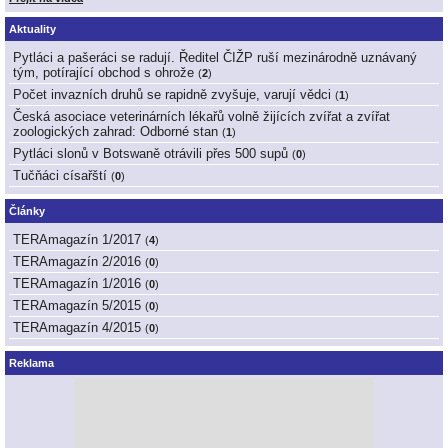
Aktuality
Pytláci a pašeráci se radují. Ředitel ČIŽP ruší mezinárodně uznávaný
tým, potírající obchod s ohrože
(
2
)
Počet invazních druhů se rapidně zvyšuje, varují vědci
(
1
)
Česká asociace veterinárních lékařů volně žijících zvířat a zvířat
zoologických zahrad: Odborné stan
(
1
)
Pytláci slonů v Botswaně otrávili přes 500 supů
(
0
)
Tučňáci císařští
(
0
)
Články
TERAmagazín 1/2017
(
4
)
TERAmagazín 2/2016
(
0
)
TERAmagazín 1/2016
(
0
)
TERAmagazín 5/2015
(
0
)
TERAmagazín 4/2015
(
0
)
Reklama