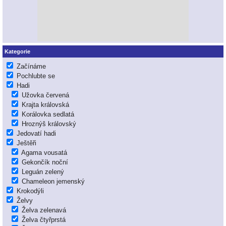
Kategorie
Začínáme
Pochlubte se
Hadi
Užovka červená
Krajta královská
Korálovka sedlatá
Hroznýš královský
Jedovatí hadi
Ještěři
Agama vousatá
Gekončík noční
Leguán zelený
Chameleon jemenský
Krokodýli
Želvy
Želva zelenavá
Želva čtyřprstá