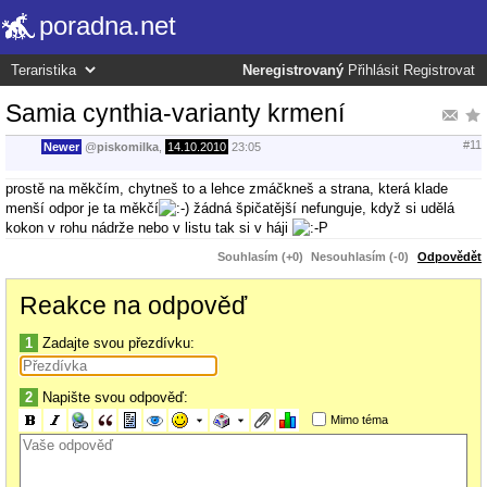
poradna.net
Neregistrovaný
Přihlásit
Registrovat
Samia cynthia-varianty krmení
#11
Newer
@
piskomilka
,
14.10.2010
23:05
prostě na měkčím, chytneš to a lehce zmáčkneš a strana, která klade
menší odpor je ta měkčí
žádná špičatější nefunguje, když si udělá
kokon v rohu nádrže nebo v listu tak si v háji
Souhlasím (+0)
Nesouhlasím (-0)
Odpovědět
Reakce na odpověď
1
Zadajte svou přezdívku:
2
Napište svou odpověď:
Mimo téma