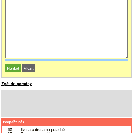
Zpět do poradny
Podpořte nás
$2
- Ikona patrona na poradně