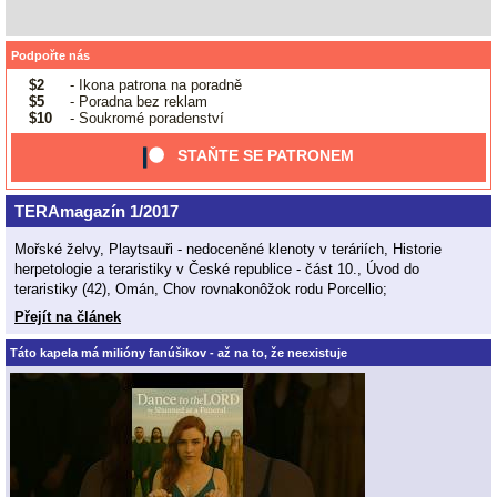
Podpořte nás
$2
- Ikona patrona na poradně
$5
- Poradna bez reklam
$10
- Soukromé poradenství
STAŇTE SE PATRONEM
TERAmagazín 1/2017
Mořské želvy, Playtsauři - nedoceněné klenoty v teráriích, Historie
herpetologie a teraristiky v České republice - část 10., Úvod do
teraristiky (42), Omán, Chov rovnakonôžok rodu Porcellio;
Přejít na článek
Táto kapela má milióny fanúšikov - až na to, že neexistuje