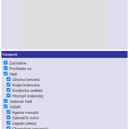
Kategorie
Začínáme
Pochlubte se
Hadi
Užovka červená
Krajta královská
Korálovka sedlatá
Hroznýš královský
Jedovatí hadi
Ještěři
Agama vousatá
Gekončík noční
Leguán zelený
Chameleon jemenský