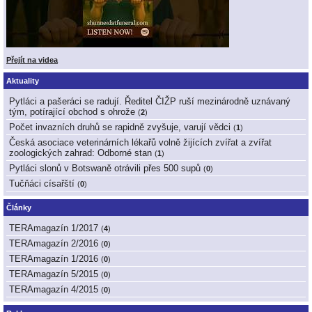
Přejít na videa
Aktuality
Pytláci a pašeráci se radují. Ředitel ČIŽP ruší mezinárodně uznávaný
tým, potírající obchod s ohrože
(
2
)
Počet invazních druhů se rapidně zvyšuje, varují vědci
(
1
)
Česká asociace veterinárních lékařů volně žijících zvířat a zvířat
zoologických zahrad: Odborné stan
(
1
)
Pytláci slonů v Botswaně otrávili přes 500 supů
(
0
)
Tučňáci císařští
(
0
)
Články
TERAmagazín 1/2017
(
4
)
TERAmagazín 2/2016
(
0
)
TERAmagazín 1/2016
(
0
)
TERAmagazín 5/2015
(
0
)
TERAmagazín 4/2015
(
0
)