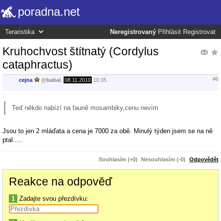
poradna.net
Neregistrovaný
Přihlásit
Registrovat
Kruhochvost štítnatý (Cordylus
cataphractus)
#6
cejna
@
babal
,
08.11.2010
10:35
Teď někdo nabízí na fauně mosambiky,cenu nevím
Jsou to jen 2 mláďata a cena je 7000 za obě. Minulý týden jsem se na ně
ptal.....
Souhlasím (+0)
Nesouhlasím (-0)
Odpovědět
Reakce na odpověď
1
Zadajte svou přezdívku: