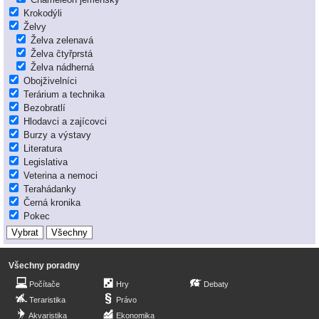
Krokodýli
Želvy
Želva zelenavá
Želva čtyřprstá
Želva nádherná
Obojživelníci
Terárium a technika
Bezobratlí
Hlodavci a zajícovci
Burzy a výstavy
Literatura
Legislativa
Veterina a nemoci
Terahádanky
Černá kronika
Pokec
Všechny poradny
Počítače
Hry
Debaty
Teraristika
Právo
Akvaristika
Ekonomika