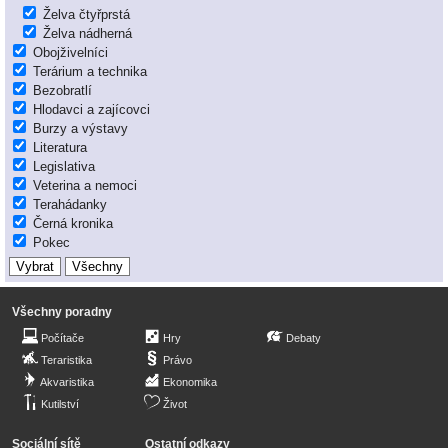
Želva čtyřprstá
Želva nádherná
Obojživelníci
Terárium a technika
Bezobratlí
Hlodavci a zajícovci
Burzy a výstavy
Literatura
Legislativa
Veterina a nemoci
Terahádanky
Černá kronika
Pokec
Všechny poradny
Počítače
Hry
Debaty
Teraristika
Právo
Akvaristika
Ekonomika
Kutilství
Život
Sociální sítě
Ostatní odkazy