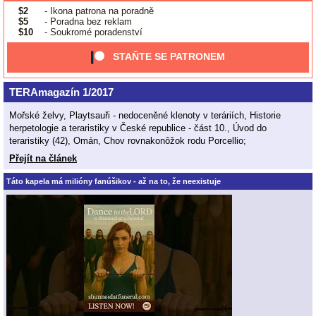
$2
- Ikona patrona na poradně
$5
- Poradna bez reklam
$10
- Soukromé poradenství
STAŇTE SE PATRONEM
TERAmagazín 1/2017
Mořské želvy, Playtsauři - nedoceněné klenoty v teráriích, Historie
herpetologie a teraristiky v České republice - část 10., Úvod do
teraristiky (42), Omán, Chov rovnakonôžok rodu Porcellio;
Přejít na článek
Táto kapela má milióny fanúšikov - až na to, že neexistuje