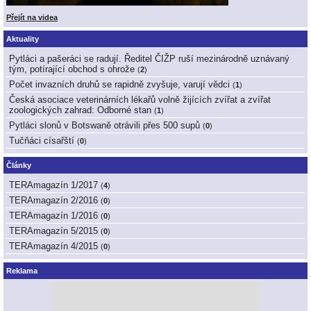
Přejít na videa
Aktuality
Pytláci a pašeráci se radují. Ředitel ČIŽP ruší mezinárodně uznávaný
tým, potírající obchod s ohrože
(
2
)
Počet invazních druhů se rapidně zvyšuje, varují vědci
(
1
)
Česká asociace veterinárních lékařů volně žijících zvířat a zvířat
zoologických zahrad: Odborné stan
(
1
)
Pytláci slonů v Botswaně otrávili přes 500 supů
(
0
)
Tučňáci císařští
(
0
)
Články
TERAmagazín 1/2017
(
4
)
TERAmagazín 2/2016
(
0
)
TERAmagazín 1/2016
(
0
)
TERAmagazín 5/2015
(
0
)
TERAmagazín 4/2015
(
0
)
Reklama