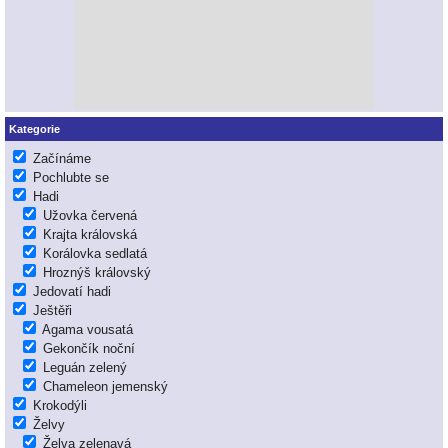
Kategorie
Začínáme
Pochlubte se
Hadi
Užovka červená
Krajta královská
Korálovka sedlatá
Hroznýš královský
Jedovatí hadi
Ještěři
Agama vousatá
Gekončík noční
Leguán zelený
Chameleon jemenský
Krokodýli
Želvy
Želva zelenavá