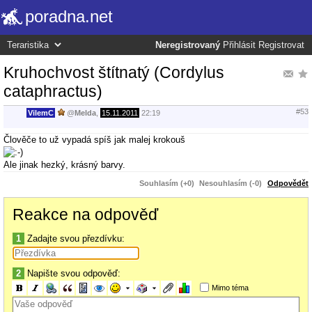
poradna.net
Neregistrovaný
Přihlásit
Registrovat
Kruhochvost štítnatý (Cordylus
cataphractus)
#53
VilemC
@
Melda
,
15.11.2011
22:19
Člověče to už vypadá spíš jak malej krokouš
Ale jinak hezký, krásný barvy.
Souhlasím (+0)
Nesouhlasím (-0)
Odpovědět
Reakce na odpověď
1
Zadajte svou přezdívku:
2
Napište svou odpověď:
Mimo téma