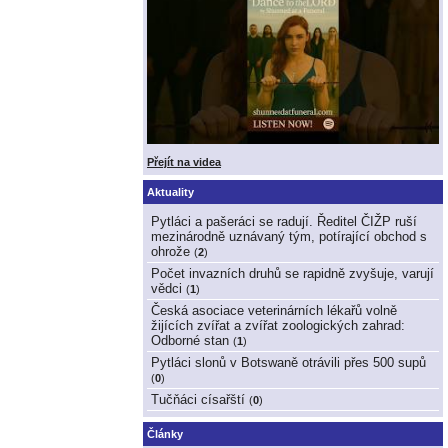
Přejít na videa
Aktuality
Pytláci a pašeráci se radují. Ředitel ČIŽP ruší
mezinárodně uznávaný tým, potírající obchod s
ohrože
(
2
)
Počet invazních druhů se rapidně zvyšuje, varují
vědci
(
1
)
Česká asociace veterinárních lékařů volně
žijících zvířat a zvířat zoologických zahrad:
Odborné stan
(
1
)
Pytláci slonů v Botswaně otrávili přes 500 supů
(
0
)
Tučňáci císařští
(
0
)
Články