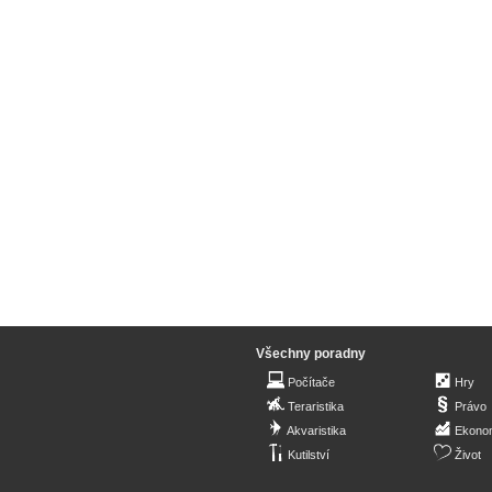
Všechny poradny
Počítače
Hry
Teraristika
Právo
Akvaristika
Ekono
Kutilství
Život