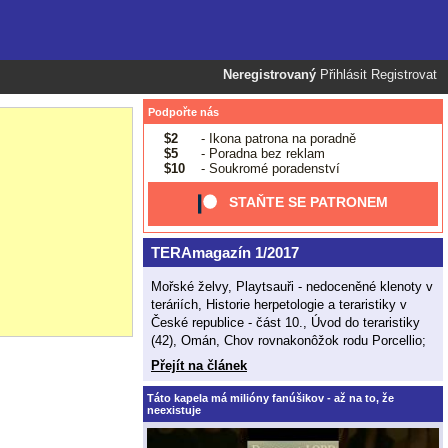
Neregistrovaný
Přihlásit
Registrovat
Podpořte nás
$2
- Ikona patrona na poradně
$5
- Poradna bez reklam
$10
- Soukromé poradenství
STAŇTE SE PATRONEM
TERAmagazín 1/2017
Mořské želvy, Playtsauři - nedoceněné klenoty v
teráriích, Historie herpetologie a teraristiky v
České republice - část 10., Úvod do teraristiky
(42), Omán, Chov rovnakonôžok rodu Porcellio;
Přejít na článek
Táto kapela má milióny fanúšikov - až na to, že
neexistuje