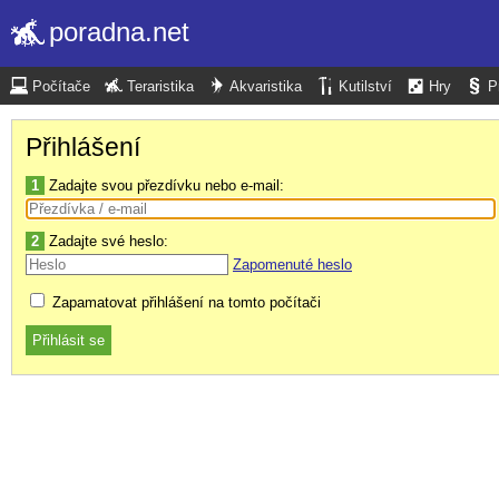
poradna.net
Počítače
Teraristika
Akvaristika
Kutilství
Hry
P
Přihlášení
1
Zadajte svou přezdívku nebo e-mail:
2
Zadajte své heslo:
Zapomenuté heslo
Zapamatovat přihlášení na tomto počítači