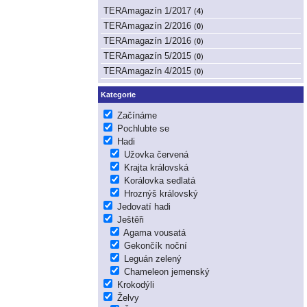
TERAmagazín 1/2017
(
4
)
TERAmagazín 2/2016
(
0
)
TERAmagazín 1/2016
(
0
)
TERAmagazín 5/2015
(
0
)
TERAmagazín 4/2015
(
0
)
Kategorie
Začínáme
Pochlubte se
Hadi
Užovka červená
Krajta královská
Korálovka sedlatá
Hroznýš královský
Jedovatí hadi
Ještěři
Agama vousatá
Gekončík noční
Leguán zelený
Chameleon jemenský
Krokodýli
Želvy