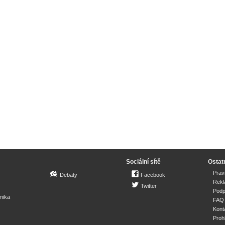
Sociální sítě
Ostat
Prav
Debaty
Facebook
Rek
Twitter
Podp
mika
FAQ
Kont
Proh