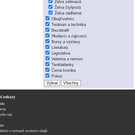
Želva zelenavá
Želva čtyřprstá
Želva nádherná
Obojživelníci
Terárium a technika
Bezobratlí
Hlodavci a zajícovci
Burzy a výstavy
Literatura
Legislativa
Veterina a nemoci
Terahádanky
Černá kronika
Pokec
ní odkazy
idla
lama
ořte nás
akt
lášení o ochraně osobních údajů