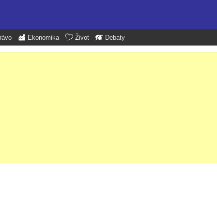
rávo
Ekonomika
Život
Debaty