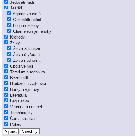
Jedovatí hadi
Ještěři
Agama vousatá
Gekončík noční
Leguán zelený
Chameleon jemenský
Krokodýli
Želvy
Želva zelenavá
Želva čtyřprstá
Želva nádherná
Obojživelníci
Terárium a technika
Bezobratlí
Hlodavci a zajícovci
Burzy a výstavy
Literatura
Legislativa
Veterina a nemoci
Terahádanky
Černá kronika
Pokec