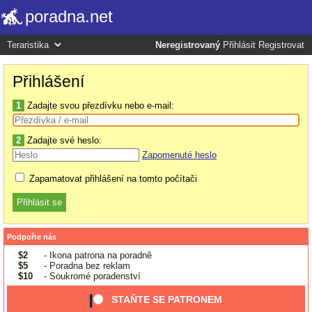
poradna.net
Neregistrovaný
Přihlásit
Registrovat
Přihlášení
1
Zadajte svou přezdívku nebo e-mail:
2
Zadajte své heslo:
Zapomenuté heslo
Zapamatovat přihlášení na tomto počítači
Podpořte nás
$2
- Ikona patrona na poradně
$5
- Poradna bez reklam
$10
- Soukromé poradenství
STAŇTE SE PATRONEM