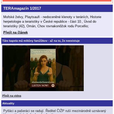
TERAmagazín 1/2017
Mořské želvy, Playtsauři - nedoceněné klenoty v teráriích, Historie
herpetologie a teraristiky v České republice - část 10., Úvod do
teraristiky (42), Omán, Chov rovnakonôžok rodu Porcellio;
Přejít na článek
Táto kapela má milióny fanúšikov - až na to, že neexistuje
Přejít na videa
Aktuality
Pytláci a pašeráci se radují. Ředitel ČIŽP ruší mezinárodně uznávaný