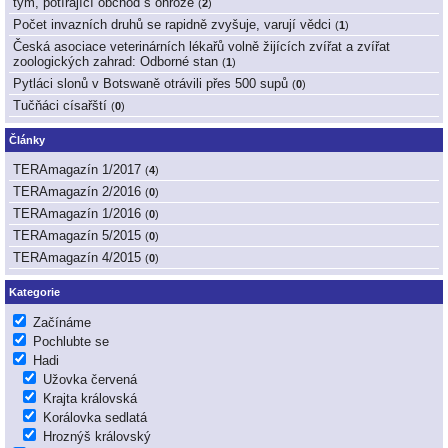
tým, potírající obchod s ohrože
(
2
)
Počet invazních druhů se rapidně zvyšuje, varují vědci
(
1
)
Česká asociace veterinárních lékařů volně žijících zvířat a zvířat
zoologických zahrad: Odborné stan
(
1
)
Pytláci slonů v Botswaně otrávili přes 500 supů
(
0
)
Tučňáci císařští
(
0
)
Články
TERAmagazín 1/2017
(
4
)
TERAmagazín 2/2016
(
0
)
TERAmagazín 1/2016
(
0
)
TERAmagazín 5/2015
(
0
)
TERAmagazín 4/2015
(
0
)
Kategorie
Začínáme
Pochlubte se
Hadi
Užovka červená
Krajta královská
Korálovka sedlatá
Hroznýš královský