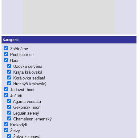
Kategorie
Začínáme
Pochlubte se
Hadi
Užovka červená
Krajta královská
Korálovka sedlatá
Hroznýš královský
Jedovatí hadi
Ještěři
Agama vousatá
Gekončík noční
Leguán zelený
Chameleon jemenský
Krokodýli
Želvy
Želva zelenavá