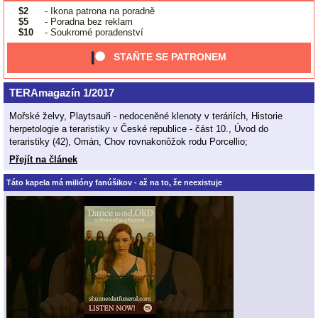
$2
- Ikona patrona na poradně
$5
- Poradna bez reklam
$10
- Soukromé poradenství
STAŇTE SE PATRONEM
TERAmagazín 1/2017
Mořské želvy, Playtsauři - nedoceněné klenoty v teráriích, Historie
herpetologie a teraristiky v České republice - část 10., Úvod do
teraristiky (42), Omán, Chov rovnakonôžok rodu Porcellio;
Přejít na článek
Táto kapela má milióny fanúšikov - až na to, že neexistuje