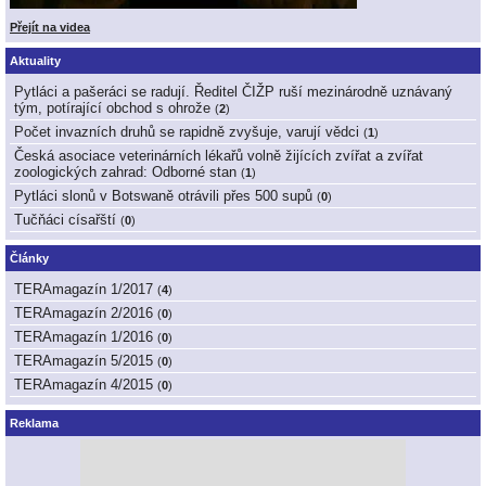
Přejít na videa
Aktuality
Pytláci a pašeráci se radují. Ředitel ČIŽP ruší mezinárodně uznávaný
tým, potírající obchod s ohrože
(
2
)
Počet invazních druhů se rapidně zvyšuje, varují vědci
(
1
)
Česká asociace veterinárních lékařů volně žijících zvířat a zvířat
zoologických zahrad: Odborné stan
(
1
)
Pytláci slonů v Botswaně otrávili přes 500 supů
(
0
)
Tučňáci císařští
(
0
)
Články
TERAmagazín 1/2017
(
4
)
TERAmagazín 2/2016
(
0
)
TERAmagazín 1/2016
(
0
)
TERAmagazín 5/2015
(
0
)
TERAmagazín 4/2015
(
0
)
Reklama