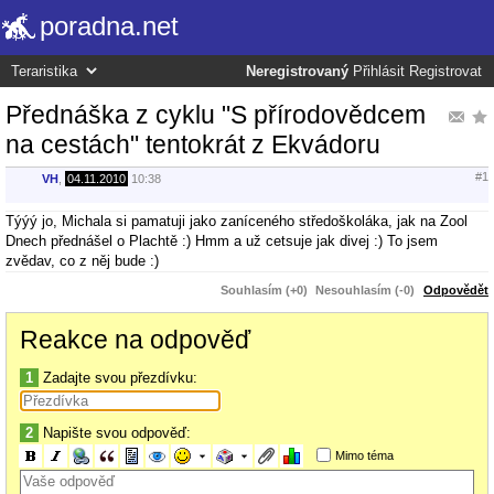
poradna.net
Neregistrovaný
Přihlásit
Registrovat
Přednáška z cyklu "S přírodovědcem
na cestách" tentokrát z Ekvádoru
#1
VH
,
04.11.2010
10:38
Týýý jo, Michala si pamatuji jako zaníceného středoškoláka, jak na Zool
Dnech přednášel o Plachtě :) Hmm a už cetsuje jak divej :) To jsem
zvědav, co z něj bude :)
Souhlasím (+0)
Nesouhlasím (-0)
Odpovědět
Reakce na odpověď
1
Zadajte svou přezdívku:
2
Napište svou odpověď:
Mimo téma