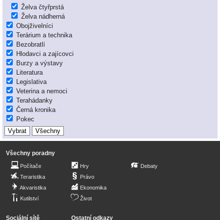
Želva čtyřprstá
Želva nádherná
Obojživelníci
Terárium a technika
Bezobratlí
Hlodavci a zajícovci
Burzy a výstavy
Literatura
Legislativa
Veterina a nemoci
Terahádanky
Černá kronika
Pokec
Všechny poradny
Počítače
Hry
Debaty
Teraristika
Právo
Akvaristika
Ekonomika
Kutilství
Život
Sociální sítě
Ostatní odkazy