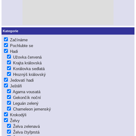
Kategorie
Začínáme
Pochlubte se
Hadi
Užovka červená
Krajta královská
Korálovka sedlatá
Hroznýš královský
Jedovatí hadi
Ještěři
Agama vousatá
Gekončík noční
Leguán zelený
Chameleon jemenský
Krokodýli
Želvy
Želva zelenavá
Želva čtyřprstá