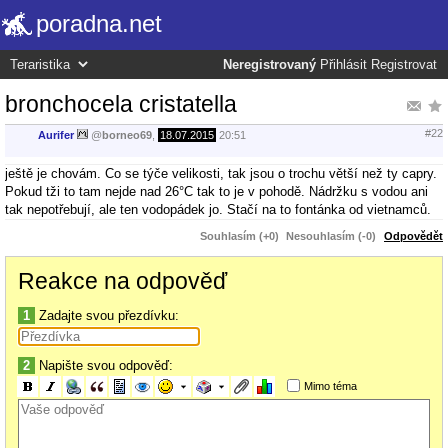
poradna.net
Neregistrovaný
Přihlásit
Registrovat
bronchocela cristatella
#22
Aurifer
@
borneo69
,
18.07.2015
20:51
ještě je chovám. Co se týče velikosti, tak jsou o trochu větší než ty capry.
Pokud tži to tam nejde nad 26°C tak to je v pohodě. Nádržku s vodou ani
tak nepotřebují, ale ten vodopádek jo. Stačí na to fontánka od vietnamců.
Souhlasím (+0)
Nesouhlasím (-0)
Odpovědět
Reakce na odpověď
1
Zadajte svou přezdívku:
2
Napište svou odpověď:
Mimo téma