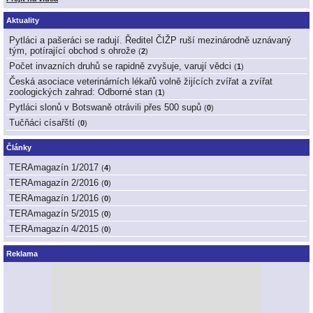
Aktuality
Pytláci a pašeráci se radují. Ředitel ČIŽP ruší mezinárodně uznávaný
tým, potírající obchod s ohrože
(
2
)
Počet invazních druhů se rapidně zvyšuje, varují vědci
(
1
)
Česká asociace veterinárních lékařů volně žijících zvířat a zvířat
zoologických zahrad: Odborné stan
(
1
)
Pytláci slonů v Botswaně otrávili přes 500 supů
(
0
)
Tučňáci císařští
(
0
)
Články
TERAmagazín 1/2017
(
4
)
TERAmagazín 2/2016
(
0
)
TERAmagazín 1/2016
(
0
)
TERAmagazín 5/2015
(
0
)
TERAmagazín 4/2015
(
0
)
Reklama