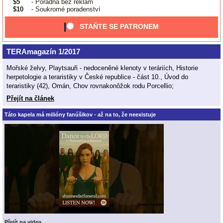
$5
- Poradna bez reklam
$10
- Soukromé poradenství
STAŇTE SE PATRONEM
TERAmagazín 1/2017
Mořské želvy, Playtsauři - nedoceněné klenoty v teráriích, Historie
herpetologie a teraristiky v České republice - část 10., Úvod do
teraristiky (42), Omán, Chov rovnakonôžok rodu Porcellio;
Přejít na článek
Táto kapela má milióny fanúšikov - až na to, že neexistuje
Přejít na videa