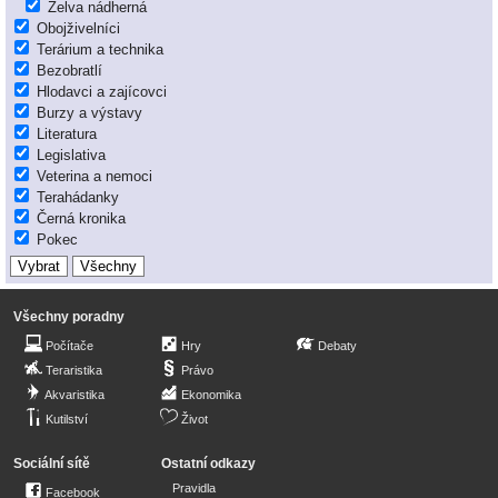
Želva nádherná
Obojživelníci
Terárium a technika
Bezobratlí
Hlodavci a zajícovci
Burzy a výstavy
Literatura
Legislativa
Veterina a nemoci
Terahádanky
Černá kronika
Pokec
Všechny poradny
Počítače
Hry
Debaty
Teraristika
Právo
Akvaristika
Ekonomika
Kutilství
Život
Sociální sítě
Ostatní odkazy
Pravidla
Facebook