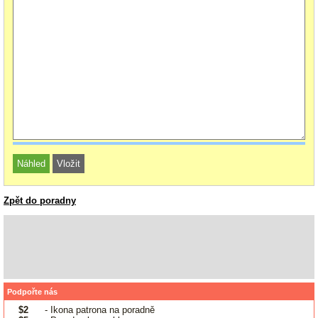
Zpět do poradny
Podpořte nás
$2
- Ikona patrona na poradně