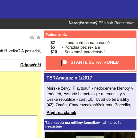
Neregistrovaný
Přihlásit
Registrovat
Podpořte nás
$2
- Ikona patrona na poradně
$5
- Poradna bez reklam
íliš velka? A posledni,
$10
- Soukromé poradenství
STAŇTE SE PATRONEM
Odpovědět
TERAmagazín 1/2017
Mořské želvy, Playtsauři - nedoceněné klenoty v
teráriích, Historie herpetologie a teraristiky v
České republice - část 10., Úvod do teraristiky
(42), Omán, Chov rovnakonôžok rodu Porcellio;
Přejít na článek
Táto kapela má milióny fanúšikov - až na to, že
neexistuje