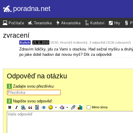
poradna.net
Počítače
Teraristika
Akvaristika
Kutilství
Hry
P
zvracení
Kulich
,
21.11.2010
18:50
,
Hroznýš královský
, 3 odpovědi (3136 zobrazení)
Zdravím lidičky, jdu za Vami s otazkou. Had sežral myšku a druhý 
po jake době hadovi dat novou myš? Dík za odpovědi
Odpověď na otázku
1
Zadajte svou přezdívku:
2
Napište svou odpověď:
Mimo téma