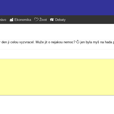
rávo
Ekonomika
Život
Debaty
den ji celou vyzvracel. Muže jit o nejakou nemoc? Či jen byla myš na hada př