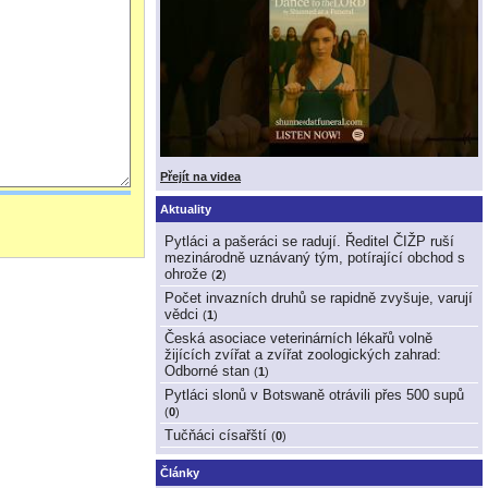
Přejít na videa
Aktuality
Pytláci a pašeráci se radují. Ředitel ČIŽP ruší
mezinárodně uznávaný tým, potírající obchod s
ohrože
(
2
)
Počet invazních druhů se rapidně zvyšuje, varují
vědci
(
1
)
Česká asociace veterinárních lékařů volně
žijících zvířat a zvířat zoologických zahrad:
Odborné stan
(
1
)
Pytláci slonů v Botswaně otrávili přes 500 supů
(
0
)
Tučňáci císařští
(
0
)
Články