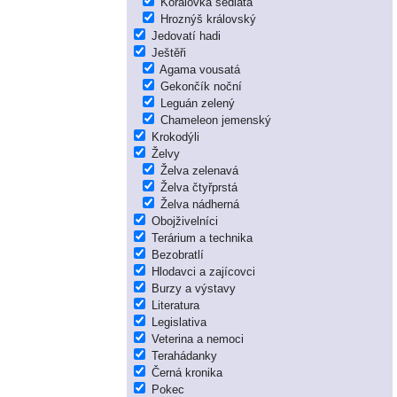
Korálovka sedlatá
Hroznýš královský
Jedovatí hadi
Ještěři
Agama vousatá
Gekončík noční
Leguán zelený
Chameleon jemenský
Krokodýli
Želvy
Želva zelenavá
Želva čtyřprstá
Želva nádherná
Obojživelníci
Terárium a technika
Bezobratlí
Hlodavci a zajícovci
Burzy a výstavy
Literatura
Legislativa
Veterina a nemoci
Terahádanky
Černá kronika
Pokec