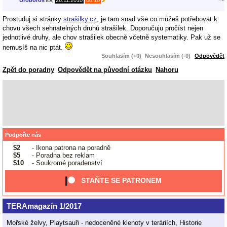
Uroboros
,
26.11.2010
08:10
Prostuduj si stránky
strašilky.cz
, je tam snad vše co můžeš potřebovat k
chovu všech sehnatelných druhů strašilek. Doporučuju pročíst nejen
jednotlivé druhy, ale chov strašilek obecně včetně systematiky. Pak už se
nemusíš na nic ptát.
Souhlasím (+0)
Nesouhlasím (-0)
Odpovědět
Zpět do poradny
Odpovědět na původní otázku
Nahoru
Podpořte nás
$2
- Ikona patrona na poradně
$5
- Poradna bez reklam
$10
- Soukromé poradenství
STAŇTE SE PATRONEM
TERAmagazín 1/2017
Mořské želvy, Playtsauři - nedoceněné klenoty v teráriích, Historie