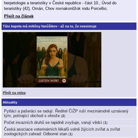
herpetologie a teraristiky v České republice - část 10., Úvod do
teraristiky (42), Omán, Chov rovnakonôžok rodu Porcellio;
Přejít na článek
Táto kapela má milióny fanúšikov - až na to, že neexistuje
Přejít na videa
Aktuality
Pytláci a pašeráci se radují. Ředitel ČIŽP ruší mezinárodně uznávaný
tým, potírající obchod s ohrože
(
2
)
Počet invazních druhů se rapidně zvyšuje, varují vědci
(
1
)
Česká asociace veterinárních lékařů volně žijících zvířat a zvířat
zoologických zahrad: Odborné stan
(
1
)