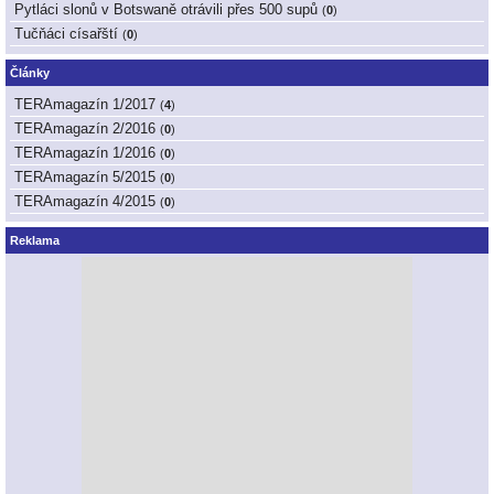
Pytláci slonů v Botswaně otrávili přes 500 supů
(
0
)
Tučňáci císařští
(
0
)
Články
TERAmagazín 1/2017
(
4
)
TERAmagazín 2/2016
(
0
)
TERAmagazín 1/2016
(
0
)
TERAmagazín 5/2015
(
0
)
TERAmagazín 4/2015
(
0
)
Reklama