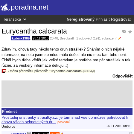
poradna.net
Neregistrovaný
Přihlásit
Registrovat
Eurycantha calcarata
kubiiik1989
,
25.11.2010
20:48
,
Bezobratlí
, 1 odpověď (1911 zobrazení)
Zdravím, chová tady někdo tento druh strašilek? Sháním o nich nějaké
informace, na netu jsem se něco málo dočetl ale nic moc tam toho není.
CHtěl bych třeba vědět jak velké terárium je potřeba pro pár strašilek a tak
různě, za veškerý informace děkuju..:)
Změna předmětu, původně: Eurycantha calacarata
(krokodýl)
Odpovědět
Předmět
Prostuduj si stránky strašilky.cz, je tam snad vše co můžeš potřebovat k
chovu všech sehnatelných dr…
poslední
26.11.2010 08:10
Uroboros
#2