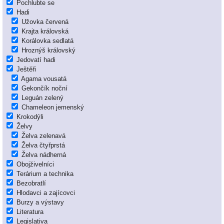
Pochlubte se
Hadi
Užovka červená
Krajta královská
Korálovka sedlatá
Hroznýš královský
Jedovatí hadi
Ještěři
Agama vousatá
Gekončík noční
Leguán zelený
Chameleon jemenský
Krokodýli
Želvy
Želva zelenavá
Želva čtyřprstá
Želva nádherná
Obojživelníci
Terárium a technika
Bezobratlí
Hlodavci a zajícovci
Burzy a výstavy
Literatura
Legislativa