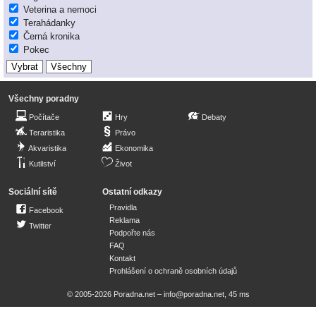
Veterina a nemoci
Terahádanky
Černá kronika
Pokec
Všechny poradny
Počítače
Hry
Debaty
Teraristika
Právo
Akvaristika
Ekonomika
Kutilství
Život
Sociální sítě
Ostatní odkazy
Pravidla
Facebook
Reklama
Twitter
Podpořte nás
FAQ
Kontakt
Prohlášení o ochraně osobních údajů
© 2005-2026 Poradna.net –
info@poradna.net
,
45 ms