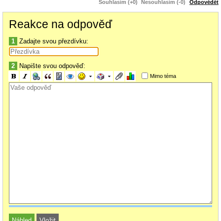
Souhlasím (+0)
Nesouhlasím (-0)
Odpovědět
pochopitelně), a B.c.o je tam nejčastěji chovaný poddruh hrozna, také
celkem pochopitelně. Já osobně je nechvám z důvodu momentálního
Reakce na odpověď
nedostatku prostoru, ale výhledově je plánujeme pořídit do zoo.
1
Zadajte svou přezdívku:
2
Napište svou odpověď:
Mimo téma