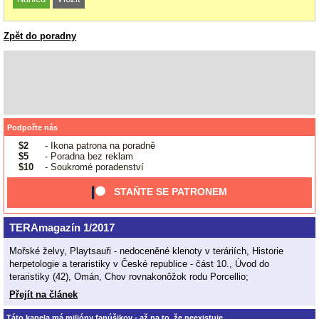
Zpět do poradny
Podpořte nás
$2
- Ikona patrona na poradně
$5
- Poradna bez reklam
$10
- Soukromé poradenství
STAŇTE SE PATRONEM
TERAmagazín 1/2017
Mořské želvy, Playtsauři - nedoceněné klenoty v teráriích, Historie
herpetologie a teraristiky v České republice - část 10., Úvod do
teraristiky (42), Omán, Chov rovnakonôžok rodu Porcellio;
Přejít na článek
Táto kapela má milióny fanúšikov - až na to, že neexistuje