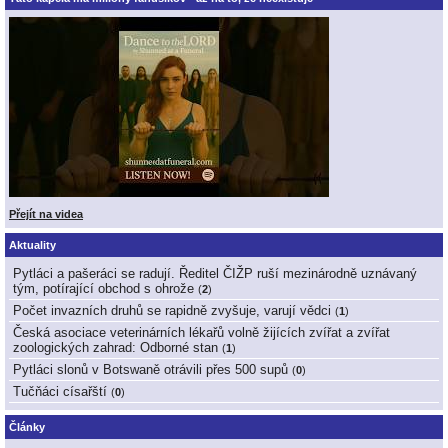
Přejít na videa
Aktuality
Pytláci a pašeráci se radují. Ředitel ČIŽP ruší mezinárodně uznávaný
tým, potírající obchod s ohrože
(
2
)
Počet invazních druhů se rapidně zvyšuje, varují vědci
(
1
)
Česká asociace veterinárních lékařů volně žijících zvířat a zvířat
zoologických zahrad: Odborné stan
(
1
)
Pytláci slonů v Botswaně otrávili přes 500 supů
(
0
)
Tučňáci císařští
(
0
)
Články