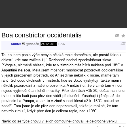
Boa constrictor occidentalis
#27
Aurifer
@
Vladěk
,
24.12.2010
12:37
To, co jsem psala výše nebyla nějaká moje domněnka, ale prostá fakta z
oblastí, kde tato zvířata žijí. Rozhodně nechci zpochybňovat slova
P.Vogela, nicméně oblasti, kde to v zimních měsících neklesá pod 18°C v
Argentině
nejsou
. Měla jsem možnost mnohokrát pozorovat occidentálise
v jejich přirozeném prostředí, do Ar jezdíme několik x ročně, máme tam
ranč. Schodou okolností v místech, kde se B.c.o vyskytují, takže mám i
několik pozorování z našeho pozemku. A můžu říci, že v zimě tam v noci
nejsou vyjímečné ani lehčí mrazíky. Přez den těch +15-20, občas na slunci
i více- a tito hadi jsou přez den vidět při slunění. Zasahují i jižnějc až do
provincie La Pampa, a tam to v zimě v noci klesá až k -15°C, pokud se
zadaří. Tam jsme je ale přez den nepozorovali, takže je možné, že tam
natvrdo zimují, ikdyž přez den je celkem teplo, nad +10°C.
Navíc co se týče chovu v jejich domovině- chovají je celoročně venku,
jenom s bezmrazým úkrytem. Znám tam poměrně hodně teraristů (celkem