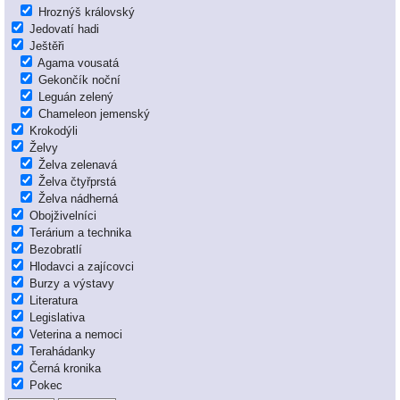
Hroznýš královský
Jedovatí hadi
Ještěři
Agama vousatá
Gekončík noční
Leguán zelený
Chameleon jemenský
Krokodýli
Želvy
Želva zelenavá
Želva čtyřprstá
Želva nádherná
Obojživelníci
Terárium a technika
Bezobratlí
Hlodavci a zajícovci
Burzy a výstavy
Literatura
Legislativa
Veterina a nemoci
Terahádanky
Černá kronika
Pokec