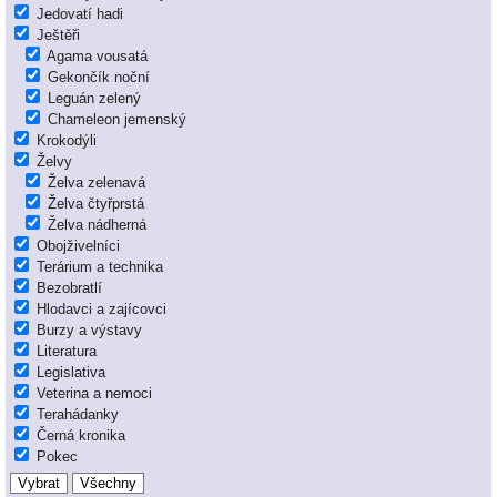
Jedovatí hadi
Ještěři
Agama vousatá
Gekončík noční
Leguán zelený
Chameleon jemenský
Krokodýli
Želvy
Želva zelenavá
Želva čtyřprstá
Želva nádherná
Obojživelníci
Terárium a technika
Bezobratlí
Hlodavci a zajícovci
Burzy a výstavy
Literatura
Legislativa
Veterina a nemoci
Terahádanky
Černá kronika
Pokec