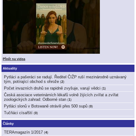
Přejít na videa
Aktuality
Pytláci a pašeráci se radují. Ředitel ČIŽP ruší mezinárodně uznávaný
tým, potírající obchod s ohrože
(
2
)
Počet invazních druhů se rapidně zvyšuje, varují vědci
(
1
)
Česká asociace veterinárních lékařů volně žijících zvířat a zvířat
zoologických zahrad: Odborné stan
(
1
)
Pytláci slonů v Botswaně otrávili přes 500 supů
(
0
)
Tučňáci císařští
(
0
)
Články
TERAmagazín 1/2017
(
4
)