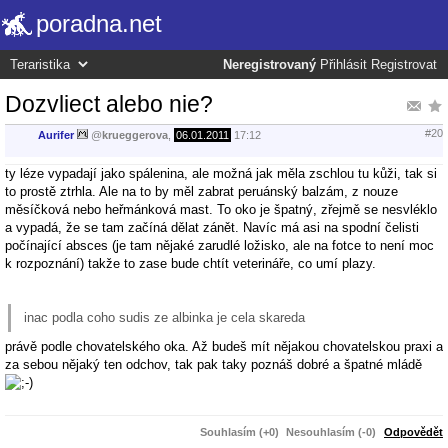
poradna.net
Neregistrovaný
Přihlásit
Registrovat
Dozvliect alebo nie?
#20
Aurifer
@
krueggerova
,
06.01.2011
17:12
ty léze vypadají jako spálenina, ale možná jak měla zschlou tu kůži, tak si
to prostě ztrhla. Ale na to by měl zabrat peruánský balzám, z nouze
měsíčková nebo heřmánková mast. To oko je špatný, zřejmě se nesvléklo
a vypadá, že se tam začíná dělat zánět. Navíc má asi na spodní čelisti
počínající absces (je tam nějaké zarudlé ložisko, ale na fotce to není moc
k rozpoznání) takže to zase bude chtít veterináře, co umí plazy.
inac podla coho sudis ze albinka je cela skareda
právě podle chovatelského oka. Až budeš mít nějakou chovatelskou praxi a
za sebou nějaký ten odchov, tak pak taky poznáš dobré a špatné mládě
Souhlasím (+0)
Nesouhlasím (-0)
Odpovědět