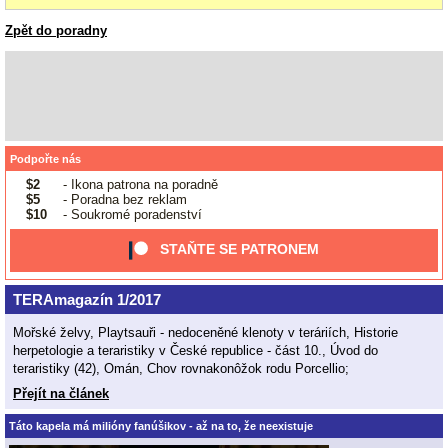
Zpět do poradny
Podpořte nás
$2
- Ikona patrona na poradně
$5
- Poradna bez reklam
$10
- Soukromé poradenství
STAŇTE SE PATRONEM
TERAmagazín 1/2017
Mořské želvy, Playtsauři - nedoceněné klenoty v teráriích, Historie
herpetologie a teraristiky v České republice - část 10., Úvod do
teraristiky (42), Omán, Chov rovnakonôžok rodu Porcellio;
Přejít na článek
Táto kapela má milióny fanúšikov - až na to, že neexistuje