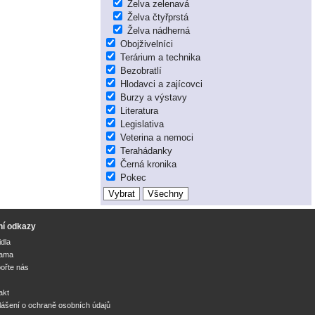
Želva zelenavá
Želva čtyřprstá
Želva nádherná
Obojživelníci
Terárium a technika
Bezobratlí
Hlodavci a zajícovci
Burzy a výstavy
Literatura
Legislativa
Veterina a nemoci
Terahádanky
Černá kronika
Pokec
ní odkazy
idla
lama
ořte nás
akt
lášení o ochraně osobních údajů