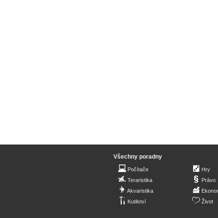
Všechny poradny
Počítače
Hry
Teraristika
Právo
Akvaristika
Ekono
Kutilství
Život