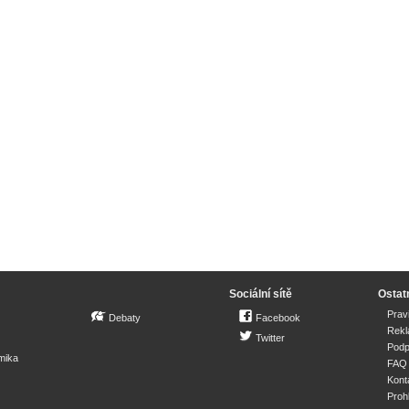
Sociální sítě
Ostat
Prav
Debaty
Facebook
Rek
Twitter
Podp
mika
FAQ
Kont
Proh