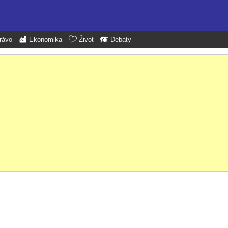
rávo
Ekonomika
Život
Debaty