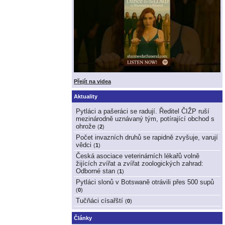
Přejít na videa
Aktuality
Pytláci a pašeráci se radují. Ředitel ČIŽP ruší
mezinárodně uznávaný tým, potírající obchod s
ohrože
(
2
)
Počet invazních druhů se rapidně zvyšuje, varují
vědci
(
1
)
Česká asociace veterinárních lékařů volně
žijících zvířat a zvířat zoologických zahrad:
Odborné stan
(
1
)
Pytláci slonů v Botswaně otrávili přes 500 supů
(
0
)
Tučňáci císařští
(
0
)
Články