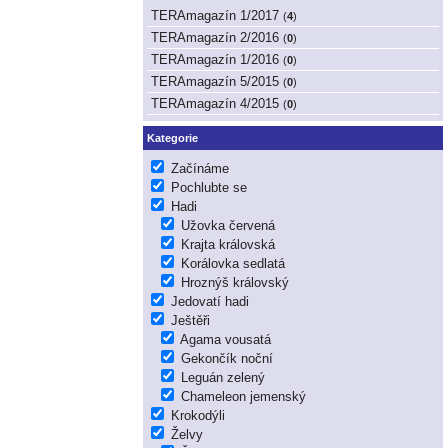
TERAmagazín 1/2017
(
4
)
TERAmagazín 2/2016
(
0
)
TERAmagazín 1/2016
(
0
)
TERAmagazín 5/2015
(
0
)
TERAmagazín 4/2015
(
0
)
Kategorie
Začínáme
Pochlubte se
Hadi
Užovka červená
Krajta královská
Korálovka sedlatá
Hroznýš královský
Jedovatí hadi
Ještěři
Agama vousatá
Gekončík noční
Leguán zelený
Chameleon jemenský
Krokodýli
Želvy