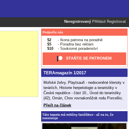
Neregistrovaný
Přihlásit
Registrovat
Podpořte nás
$2
- Ikona patrona na poradně
$5
- Poradna bez reklam
$10
- Soukromé poradenství
STAŇTE SE PATRONEM
TERAmagazín 1/2017
Mořské želvy, Playtsauři - nedoceněné klenoty v
teráriích, Historie herpetologie a teraristiky v
České republice - část 10., Úvod do teraristiky
(42), Omán, Chov rovnakonôžok rodu Porcellio;
Přejít na článek
Táto kapela má milióny fanúšikov - až na to, že
neexistuje