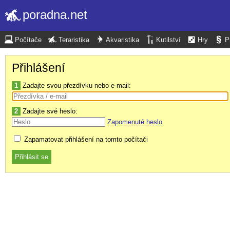
poradna.net
Počítače
Teraristika
Akvaristika
Kutilství
Hry
P
Přihlášení
1
Zadajte svou přezdívku nebo e-mail:
2
Zadajte své heslo:
Zapomenuté heslo
Zapamatovat přihlášení na tomto počítači