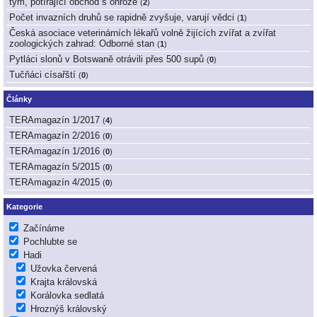
tým, potírající obchod s ohrože
(
2
)
Počet invazních druhů se rapidně zvyšuje, varují vědci
(
1
)
Česká asociace veterinárních lékařů volně žijících zvířat a zvířat
zoologických zahrad: Odborné stan
(
1
)
Pytláci slonů v Botswaně otrávili přes 500 supů
(
0
)
Tučňáci císařští
(
0
)
Články
TERAmagazín 1/2017
(
4
)
TERAmagazín 2/2016
(
0
)
TERAmagazín 1/2016
(
0
)
TERAmagazín 5/2015
(
0
)
TERAmagazín 4/2015
(
0
)
Kategorie
Začínáme
Pochlubte se
Hadi
Užovka červená
Krajta královská
Korálovka sedlatá
Hroznýš královský