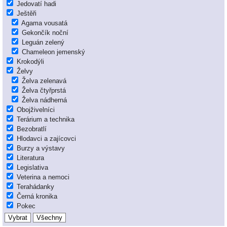
Jedovatí hadi
Ještěři
Agama vousatá
Gekončík noční
Leguán zelený
Chameleon jemenský
Krokodýli
Želvy
Želva zelenavá
Želva čtyřprstá
Želva nádherná
Obojživelníci
Terárium a technika
Bezobratlí
Hlodavci a zajícovci
Burzy a výstavy
Literatura
Legislativa
Veterina a nemoci
Terahádanky
Černá kronika
Pokec