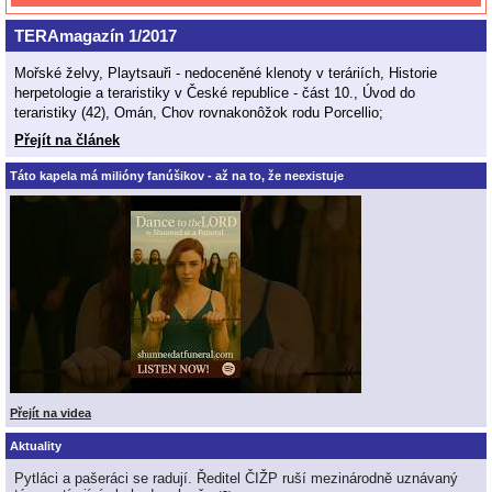
TERAmagazín 1/2017
Mořské želvy, Playtsauři - nedoceněné klenoty v teráriích, Historie
herpetologie a teraristiky v České republice - část 10., Úvod do
teraristiky (42), Omán, Chov rovnakonôžok rodu Porcellio;
Přejít na článek
Táto kapela má milióny fanúšikov - až na to, že neexistuje
Přejít na videa
Aktuality
Pytláci a pašeráci se radují. Ředitel ČIŽP ruší mezinárodně uznávaný