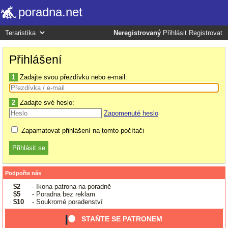
poradna.net
Neregistrovaný
Přihlásit
Registrovat
Přihlášení
1
Zadajte svou přezdívku nebo e-mail:
2
Zadajte své heslo:
Zapomenuté heslo
Zapamatovat přihlášení na tomto počítači
Podpořte nás
$2
- Ikona patrona na poradně
$5
- Poradna bez reklam
$10
- Soukromé poradenství
STAŇTE SE PATRONEM