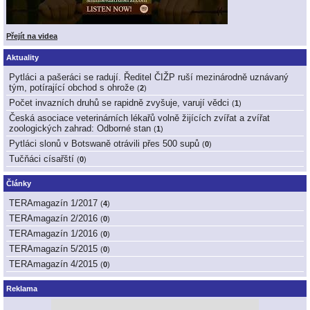
Přejít na videa
Aktuality
Pytláci a pašeráci se radují. Ředitel ČIŽP ruší mezinárodně uznávaný
tým, potírající obchod s ohrože
(
2
)
Počet invazních druhů se rapidně zvyšuje, varují vědci
(
1
)
Česká asociace veterinárních lékařů volně žijících zvířat a zvířat
zoologických zahrad: Odborné stan
(
1
)
Pytláci slonů v Botswaně otrávili přes 500 supů
(
0
)
Tučňáci císařští
(
0
)
Články
TERAmagazín 1/2017
(
4
)
TERAmagazín 2/2016
(
0
)
TERAmagazín 1/2016
(
0
)
TERAmagazín 5/2015
(
0
)
TERAmagazín 4/2015
(
0
)
Reklama