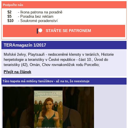
Podpořte nás
$2
- Ikona patrona na poradně
$5
- Poradna bez reklam
$10
- Soukromé poradenství
STAŇTE SE PATRONEM
TERAmagazín 1/2017
Mořské želvy, Playtsauři - nedoceněné klenoty v teráriích, Historie
herpetologie a teraristiky v České republice - část 10., Úvod do
teraristiky (42), Omán, Chov rovnakonôžok rodu Porcellio;
Přejít na článek
Táto kapela má milióny fanúšikov - až na to, že neexistuje