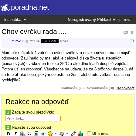
poradna.net
Neregistrovaný
Přihlásit
Registrovat
Chov cvrčku rada ....
#9
miro293
@
Petr 64
,
18.01.2011
10:40
Mám pár otázok k životnému cyklu cvrčkov a nejako neviem na ne nájsť
odpovede. Zaujímalo by ma, aká je celková dĺžka života u stepných
(banánových) cvrčkov pri teplote 28°C a ako dlho kladú dospelé vajíčka.
Potom už len drobnosť. Všeobecne sa udáva, že za 8 týždňov dospejú, dá
sa to brať ako doba, pokým dorastú na 2cm, alebo túto veľkosť dosiahnu
rýchlejšie?
Souhlasím (+0)
Nesouhlasím (-0)
Odpovědět
Reakce na odpověď
1
Zadajte svou přezdívku:
2
Napište svou odpověď:
Mimo téma