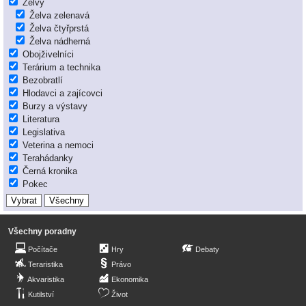
Želvy
Želva zelenavá
Želva čtyřprstá
Želva nádherná
Obojživelníci
Terárium a technika
Bezobratlí
Hlodavci a zajícovci
Burzy a výstavy
Literatura
Legislativa
Veterina a nemoci
Terahádanky
Černá kronika
Pokec
Všechny poradny
Počítače
Hry
Debaty
Teraristika
Právo
Akvaristika
Ekonomika
Kutilství
Život