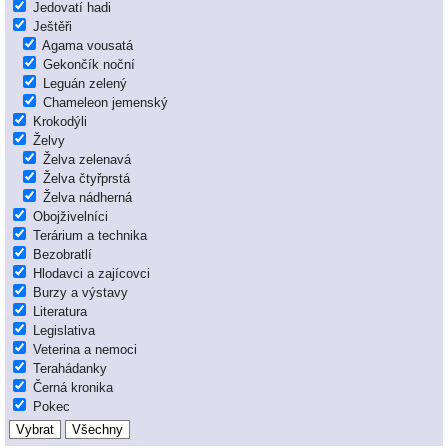
Jedovatí hadi
Ještěři
Agama vousatá
Gekončík noční
Leguán zelený
Chameleon jemenský
Krokodýli
Želvy
Želva zelenavá
Želva čtyřprstá
Želva nádherná
Obojživelníci
Terárium a technika
Bezobratlí
Hlodavci a zajícovci
Burzy a výstavy
Literatura
Legislativa
Veterina a nemoci
Terahádanky
Černá kronika
Pokec