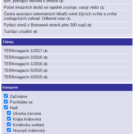
tým, potírající obchod s ohrože
(
2
)
Počet invazních druhů se rapidně zvyšuje, varují vědci
(
1
)
Česká asociace veterinárních lékařů volně žijících zvířat a zvířat
zoologických zahrad: Odborné stan
(
1
)
Pytláci slonů v Botswaně otrávili přes 500 supů
(
0
)
Tučňáci císařští
(
0
)
Články
TERAmagazín 1/2017
(
4
)
TERAmagazín 2/2016
(
0
)
TERAmagazín 1/2016
(
0
)
TERAmagazín 5/2015
(
0
)
TERAmagazín 4/2015
(
0
)
Kategorie
Začínáme
Pochlubte se
Hadi
Užovka červená
Krajta královská
Korálovka sedlatá
Hroznýš královský