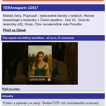
TERAmagazín 1/2017
Mořské želvy, Playtsauři - nedoceněné klenoty v teráriích, Historie
herpetologie a teraristiky v České republice - část 10., Úvod do
teraristiky (42), Omán, Chov rovnakonôžok rodu Porcellio;
Přejít na článek
Táto kapela má milióny fanúšikov - až na to, že neexistuje
Přejít na videa
Aktuality
Pytláci a pašeráci se radují. Ředitel ČIŽP ruší mezinárodně uznávaný