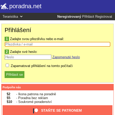
poradna.net
Neregistrovaný
Přihlásit
Registrovat
Přihlášení
1
Zadajte svou přezdívku nebo e-mail:
2
Zadajte své heslo:
Zapomenuté heslo
Zapamatovat přihlášení na tomto počítači
Podpořte nás
$2
- Ikona patrona na poradně
$5
- Poradna bez reklam
$10
- Soukromé poradenství
STAŇTE SE PATRONEM