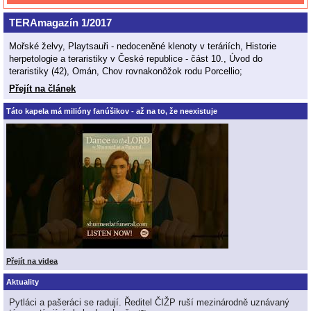
TERAmagazín 1/2017
Mořské želvy, Playtsauři - nedoceněné klenoty v teráriích, Historie
herpetologie a teraristiky v České republice - část 10., Úvod do
teraristiky (42), Omán, Chov rovnakonôžok rodu Porcellio;
Přejít na článek
Táto kapela má milióny fanúšikov - až na to, že neexistuje
Přejít na videa
Aktuality
Pytláci a pašeráci se radují. Ředitel ČIŽP ruší mezinárodně uznávaný