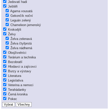
Jedovatí hadi
Ještěři
Agama vousatá
Gekončík noční
Leguán zelený
Chameleon jemenský
Krokodýli
Želvy
Želva zelenavá
Želva čtyřprstá
Želva nádherná
Obojživelníci
Terárium a technika
Bezobratlí
Hlodavci a zajícovci
Burzy a výstavy
Literatura
Legislativa
Veterina a nemoci
Terahádanky
Černá kronika
Pokec