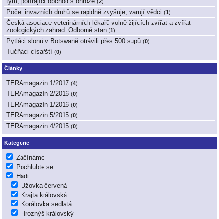
tým, potírající obchod s ohrože
(
2
)
Počet invazních druhů se rapidně zvyšuje, varují vědci
(
1
)
Česká asociace veterinárních lékařů volně žijících zvířat a zvířat
zoologických zahrad: Odborné stan
(
1
)
Pytláci slonů v Botswaně otrávili přes 500 supů
(
0
)
Tučňáci císařští
(
0
)
Články
TERAmagazín 1/2017
(
4
)
TERAmagazín 2/2016
(
0
)
TERAmagazín 1/2016
(
0
)
TERAmagazín 5/2015
(
0
)
TERAmagazín 4/2015
(
0
)
Kategorie
Začínáme
Pochlubte se
Hadi
Užovka červená
Krajta královská
Korálovka sedlatá
Hroznýš královský