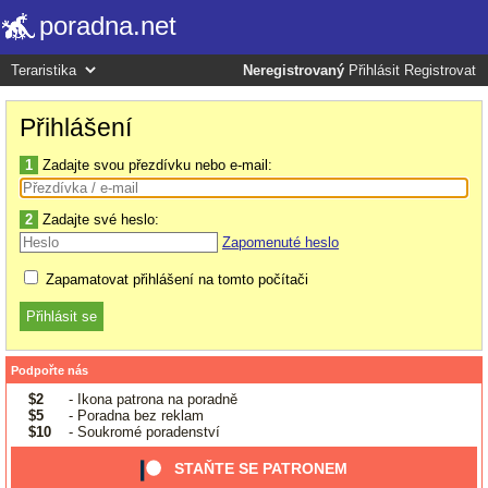
poradna.net
Neregistrovaný
Přihlásit
Registrovat
Přihlášení
1
Zadajte svou přezdívku nebo e-mail:
2
Zadajte své heslo:
Zapomenuté heslo
Zapamatovat přihlášení na tomto počítači
Podpořte nás
$2
- Ikona patrona na poradně
$5
- Poradna bez reklam
$10
- Soukromé poradenství
STAŇTE SE PATRONEM