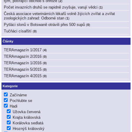
tým, potírající obchod s ohrože
(
2
)
Počet invazních druhů se rapidně zvyšuje, varují vědci
(
1
)
Česká asociace veterinárních lékařů volně žijících zvířat a zvířat
zoologických zahrad: Odborné stan
(
1
)
Pytláci slonů v Botswaně otrávili přes 500 supů
(
0
)
Tučňáci císařští
(
0
)
Články
TERAmagazín 1/2017
(
4
)
TERAmagazín 2/2016
(
0
)
TERAmagazín 1/2016
(
0
)
TERAmagazín 5/2015
(
0
)
TERAmagazín 4/2015
(
0
)
Kategorie
Začínáme
Pochlubte se
Hadi
Užovka červená
Krajta královská
Korálovka sedlatá
Hroznýš královský