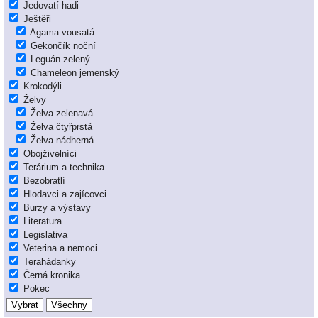
Jedovatí hadi
Ještěři
Agama vousatá
Gekončík noční
Leguán zelený
Chameleon jemenský
Krokodýli
Želvy
Želva zelenavá
Želva čtyřprstá
Želva nádherná
Obojživelníci
Terárium a technika
Bezobratlí
Hlodavci a zajícovci
Burzy a výstavy
Literatura
Legislativa
Veterina a nemoci
Terahádanky
Černá kronika
Pokec