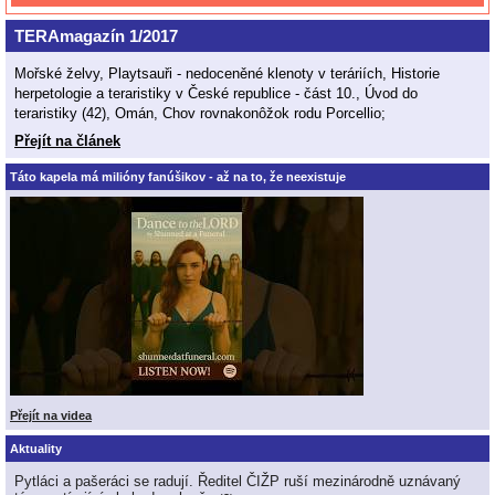
TERAmagazín 1/2017
Mořské želvy, Playtsauři - nedoceněné klenoty v teráriích, Historie
herpetologie a teraristiky v České republice - část 10., Úvod do
teraristiky (42), Omán, Chov rovnakonôžok rodu Porcellio;
Přejít na článek
Táto kapela má milióny fanúšikov - až na to, že neexistuje
Přejít na videa
Aktuality
Pytláci a pašeráci se radují. Ředitel ČIŽP ruší mezinárodně uznávaný