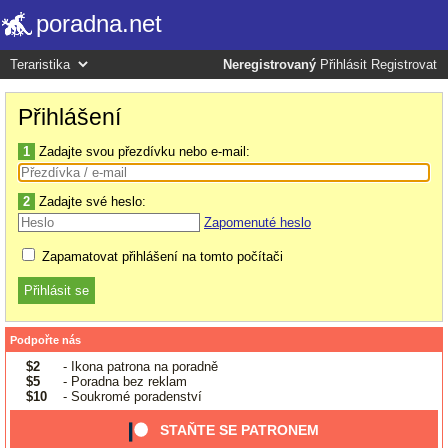
poradna.net
Neregistrovaný
Přihlásit
Registrovat
Přihlášení
1
Zadajte svou přezdívku nebo e-mail:
2
Zadajte své heslo:
Zapomenuté heslo
Zapamatovat přihlášení na tomto počítači
Podpořte nás
$2
- Ikona patrona na poradně
$5
- Poradna bez reklam
$10
- Soukromé poradenství
STAŇTE SE PATRONEM