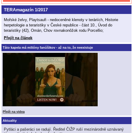
TERAmagazín 1/2017
Mořské želvy, Playtsauři - nedoceněné klenoty v teráriích, Historie
herpetologie a teraristiky v České republice - část 10., Úvod do
teraristiky (42), Omán, Chov rovnakonôžok rodu Porcellio;
Přejít na článek
Táto kapela má milióny fanúšikov - až na to, že neexistuje
Přejít na videa
Aktuality
Pytláci a pašeráci se radují. Ředitel ČIŽP ruší mezinárodně uznávaný