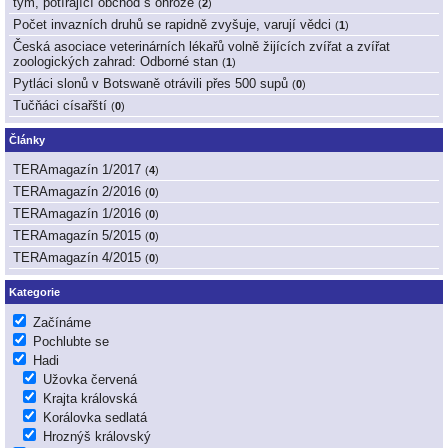
tým, potírající obchod s ohrože
(
2
)
Počet invazních druhů se rapidně zvyšuje, varují vědci
(
1
)
Česká asociace veterinárních lékařů volně žijících zvířat a zvířat
zoologických zahrad: Odborné stan
(
1
)
Pytláci slonů v Botswaně otrávili přes 500 supů
(
0
)
Tučňáci císařští
(
0
)
Články
TERAmagazín 1/2017
(
4
)
TERAmagazín 2/2016
(
0
)
TERAmagazín 1/2016
(
0
)
TERAmagazín 5/2015
(
0
)
TERAmagazín 4/2015
(
0
)
Kategorie
Začínáme
Pochlubte se
Hadi
Užovka červená
Krajta královská
Korálovka sedlatá
Hroznýš královský