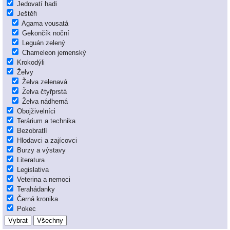
Jedovatí hadi
Ještěři
Agama vousatá
Gekončík noční
Leguán zelený
Chameleon jemenský
Krokodýli
Želvy
Želva zelenavá
Želva čtyřprstá
Želva nádherná
Obojživelníci
Terárium a technika
Bezobratlí
Hlodavci a zajícovci
Burzy a výstavy
Literatura
Legislativa
Veterina a nemoci
Terahádanky
Černá kronika
Pokec