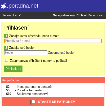
poradna.net
Neregistrovaný
Přihlásit
Registrovat
Přihlášení
1
Zadajte svou přezdívku nebo e-mail:
2
Zadajte své heslo:
Zapomenuté heslo
Zapamatovat přihlášení na tomto počítači
Podpořte nás
$2
- Ikona patrona na poradně
$5
- Poradna bez reklam
$10
- Soukromé poradenství
STAŇTE SE PATRONEM