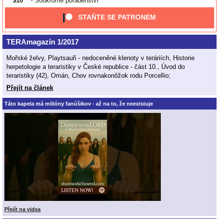
$10
- Soukromé poradenství
STAŇTE SE PATRONEM
TERAmagazín 1/2017
Mořské želvy, Playtsauři - nedoceněné klenoty v teráriích, Historie
herpetologie a teraristiky v České republice - část 10., Úvod do
teraristiky (42), Omán, Chov rovnakonôžok rodu Porcellio;
Přejít na článek
Táto kapela má milióny fanúšikov - až na to, že neexistuje
Přejít na videa