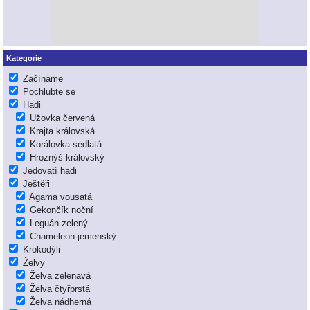
Kategorie
Začínáme
Pochlubte se
Hadi
Užovka červená
Krajta královská
Korálovka sedlatá
Hroznýš královský
Jedovatí hadi
Ještěři
Agama vousatá
Gekončík noční
Leguán zelený
Chameleon jemenský
Krokodýli
Želvy
Želva zelenavá
Želva čtyřprstá
Želva nádherná