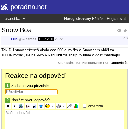
poradna.net
Neregistrovaný
Přihlásit
Registrovat
Snow Boa
#10
Filip
@
Superboa
,
11.02.2011
20:22
Tak DH snow seženeš okolo cca 600 euro /ks a Snow sem viděl za
1600euro/pár ,ale na 99% v kahl linii za sharp to bude o dost mastnější ...
Souhlasím (+0)
Nesouhlasím (-0)
Odpovědět
Reakce na odpověď
1
Zadajte svou přezdívku:
2
Napište svou odpověď:
Mimo téma