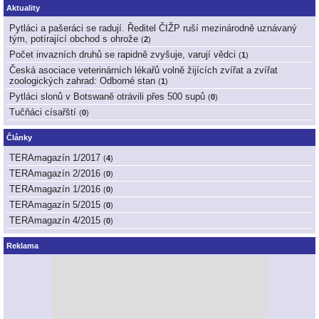
Aktuality
Pytláci a pašeráci se radují. Ředitel ČIŽP ruší mezinárodně uznávaný
tým, potírající obchod s ohrože
(
2
)
Počet invazních druhů se rapidně zvyšuje, varují vědci
(
1
)
Česká asociace veterinárních lékařů volně žijících zvířat a zvířat
zoologických zahrad: Odborné stan
(
1
)
Pytláci slonů v Botswaně otrávili přes 500 supů
(
0
)
Tučňáci císařští
(
0
)
Články
TERAmagazín 1/2017
(
4
)
TERAmagazín 2/2016
(
0
)
TERAmagazín 1/2016
(
0
)
TERAmagazín 5/2015
(
0
)
TERAmagazín 4/2015
(
0
)
Reklama