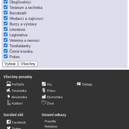
Obojživelníci
Terárium a technika
Bezobratlí
Hlodavci a zajícovci
Burzy a výstavy
Literatura
Legislativa
Veterina a nemoci
Terahádanky
Černá kronika
Pokec
Všechny poradny
Počítače
Hry
Debaty
Teraristika
Právo
Akvaristika
Ekonomika
Kutilství
Život
Sociální sítě
Ostatní odkazy
Pravidla
Facebook
Reklama
Twitter