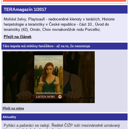
TERAmagazín 1/2017
Mořské želvy, Playtsauři - nedoceněné klenoty v teráriích, Historie
herpetologie a teraristiky v České republice - část 10., Úvod do
teraristiky (42), Omán, Chov rovnakonôžok rodu Porcellio;
Přejít na článek
Táto kapela má milióny fanúšikov - až na to, že neexistuje
Přejít na videa
Aktuality
Pytláci a pašeráci se radují. Ředitel ČIŽP ruší mezinárodně uznávaný