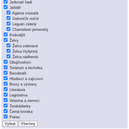
Jedovatí hadi
Ještěři
Agama vousatá
Gekončík noční
Leguán zelený
Chameleon jemenský
Krokodýli
Želvy
Želva zelenavá
Želva čtyřprstá
Želva nádherná
Obojživelníci
Terárium a technika
Bezobratlí
Hlodavci a zajícovci
Burzy a výstavy
Literatura
Legislativa
Veterina a nemoci
Terahádanky
Černá kronika
Pokec