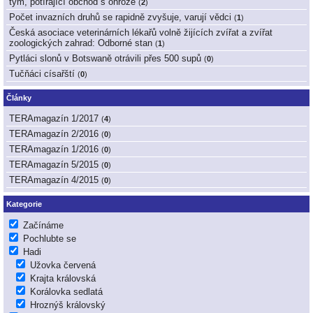
tým, potírající obchod s ohrože
(
2
)
Počet invazních druhů se rapidně zvyšuje, varují vědci
(
1
)
Česká asociace veterinárních lékařů volně žijících zvířat a zvířat
zoologických zahrad: Odborné stan
(
1
)
Pytláci slonů v Botswaně otrávili přes 500 supů
(
0
)
Tučňáci císařští
(
0
)
Články
TERAmagazín 1/2017
(
4
)
TERAmagazín 2/2016
(
0
)
TERAmagazín 1/2016
(
0
)
TERAmagazín 5/2015
(
0
)
TERAmagazín 4/2015
(
0
)
Kategorie
Začínáme
Pochlubte se
Hadi
Užovka červená
Krajta královská
Korálovka sedlatá
Hroznýš královský