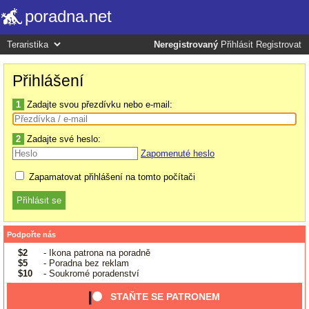
poradna.net
Neregistrovaný
Přihlásit
Registrovat
Přihlášení
1
Zadajte svou přezdívku nebo e-mail:
2
Zadajte své heslo:
Zapomenuté heslo
Zapamatovat přihlášení na tomto počítači
Podpořte nás
$2
- Ikona patrona na poradně
$5
- Poradna bez reklam
$10
- Soukromé poradenství
STAŇTE SE PATRONEM