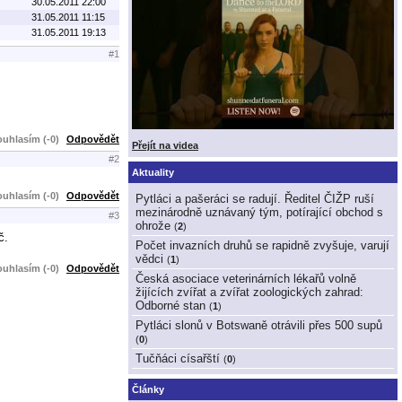
30.05.2011 22:00
31.05.2011 11:15
31.05.2011 19:13
#1
uhlasím (-0)
Odpovědět
Přejít na videa
#2
Aktuality
uhlasím (-0)
Odpovědět
Pytláci a pašeráci se radují. Ředitel ČIŽP ruší
mezinárodně uznávaný tým, potírající obchod s
#3
ohrože
(
2
)
č.
Počet invazních druhů se rapidně zvyšuje, varují
vědci
(
1
)
uhlasím (-0)
Odpovědět
Česká asociace veterinárních lékařů volně
žijících zvířat a zvířat zoologických zahrad:
Odborné stan
(
1
)
Pytláci slonů v Botswaně otrávili přes 500 supů
(
0
)
Tučňáci císařští
(
0
)
Články