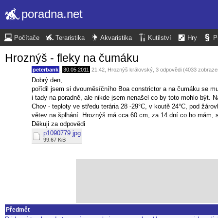
poradna.net
Počítače
Teraristika
Akvaristika
Kutilství
Hry
P
Hroznýš - fleky na čumáku
peterbank
,
30.05.2011
21:42
,
Hroznýš královský
, 3 odpovědi (4033 zobraze
Dobrý den,
pořídil jsem si dvouměsíčního Boa constrictor a na čumáku se mu 
i tady na poradně, ale nikde jsem nenašel co by toto mohlo být. N
Chov - teploty ve středu terária 28 -29°C, v koutě 24°C, pod žáro
větev na šplhání. Hroznýš má cca 60 cm, za 14 dní co ho mám, sež
Děkuji za odpovědi
p1090779.jpg
99.67 KiB
Předmět