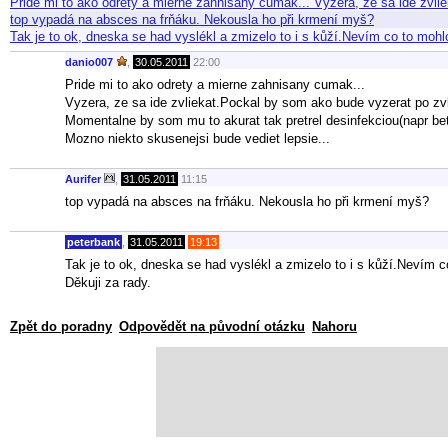
Pride mi to ako odrety a mierne zahnisany cumak... Vyzera, ze sa ide zv
top vypadá na absces na frňáku. Nekousla ho při krmení myš?
Tak je to ok, dneska se had vyslékl a zmizelo to i s kůží.Nevím co to moh
danio007
,
30.05.2011
22:00
Pride mi to ako odrety a mierne zahnisany cumak...
Vyzera, ze sa ide zvliekat.Pockal by som ako bude vyzerat po zvl
Momentalne by som mu to akurat tak pretrel desinfekciou(napr bet
Mozno niekto skusenejsi bude vediet lepsie...
Aurifer
,
31.05.2011
11:15
top vypadá na absces na frňáku. Nekousla ho při krmení myš?
peterbank
,
31.05.2011
19:13
Tak je to ok, dneska se had vyslékl a zmizelo to i s kůží.Nevím c
Děkuji za rady.
Zpět do poradny
Odpovědět na původní otázku
Nahoru