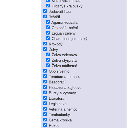
Korálovka sedlatá
Hroznýš královský
Jedovatí hadi
Ještěři
Agama vousatá
Gekončík noční
Leguán zelený
Chameleon jemenský
Krokodýli
Želvy
Želva zelenavá
Želva čtyřprstá
Želva nádherná
Obojživelníci
Terárium a technika
Bezobratlí
Hlodavci a zajícovci
Burzy a výstavy
Literatura
Legislativa
Veterina a nemoci
Terahádanky
Černá kronika
Pokec