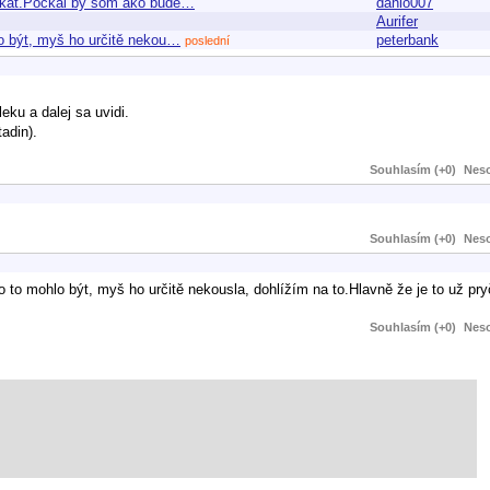
liekat.Pockal by som ako bude…
danio007
Aurifer
lo být, myš ho určitě nekou…
peterbank
poslední
eku a dalej sa uvidi.
adin).
Souhlasím (+0)
Neso
Souhlasím (+0)
Neso
o to mohlo být, myš ho určitě nekousla, dohlížím na to.Hlavně že je to už pry
Souhlasím (+0)
Neso