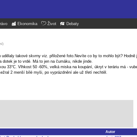
rávo
Ekonomika
Život
Debaty
ní)
udělaly takové skvrny viz. přiložené foto.Nevíte co by to mohlo být? Hodně 
a dotek je to vrdé. Má to jen na čumáku, nikde jinde.
vkou 33°C. Vlhkost 50 -60%, velká miska na koupání, úkryt v teráriu má - vube
ral 2 menší bílé myši, po vyprázdnění ale už třetí nechtěl.
Autor