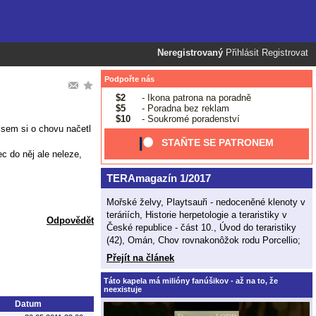
Neregistrovaný
Přihlásit
Registrovat
Podpořte nás
$2
- Ikona patrona na poradně
$5
- Poradna bez reklam
$10
- Soukromé poradenství
jsem si o chovu načetl
STAŇTE SE PATRONEM
c do něj ale neleze,
TERAmagazín 1/2017
Mořské želvy, Playtsauři - nedoceněné klenoty v
teráriích, Historie herpetologie a teraristiky v
Odpovědět
České republice - část 10., Úvod do teraristiky
(42), Omán, Chov rovnakonôžok rodu Porcellio;
Přejít na článek
Táto kapela má milióny fanúšikov - až na to, že
neexistuje
Datum