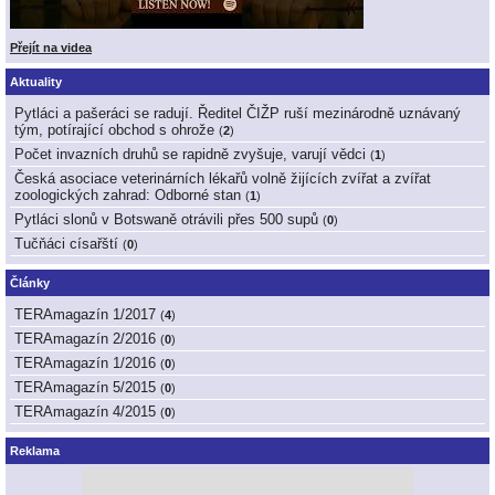
Přejít na videa
Aktuality
Pytláci a pašeráci se radují. Ředitel ČIŽP ruší mezinárodně uznávaný
tým, potírající obchod s ohrože
(
2
)
Počet invazních druhů se rapidně zvyšuje, varují vědci
(
1
)
Česká asociace veterinárních lékařů volně žijících zvířat a zvířat
zoologických zahrad: Odborné stan
(
1
)
Pytláci slonů v Botswaně otrávili přes 500 supů
(
0
)
Tučňáci císařští
(
0
)
Články
TERAmagazín 1/2017
(
4
)
TERAmagazín 2/2016
(
0
)
TERAmagazín 1/2016
(
0
)
TERAmagazín 5/2015
(
0
)
TERAmagazín 4/2015
(
0
)
Reklama