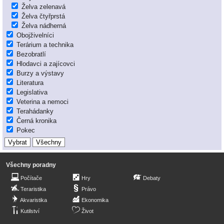
Želva zelenavá
Želva čtyřprstá
Želva nádherná
Obojživelníci
Terárium a technika
Bezobratlí
Hlodavci a zajícovci
Burzy a výstavy
Literatura
Legislativa
Veterina a nemoci
Terahádanky
Černá kronika
Pokec
Všechny poradny
Počítače
Hry
Debaty
Teraristika
Právo
Akvaristika
Ekonomika
Kutilství
Život