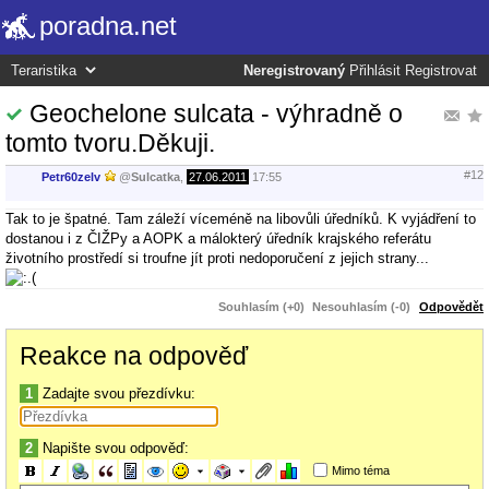
poradna.net
Neregistrovaný
Přihlásit
Registrovat
Geochelone sulcata - výhradně o
tomto tvoru.Děkuji.
#12
Petr60zelv
@
Sulcatka
,
27.06.2011
17:55
Tak to je špatné. Tam záleží víceméně na libovůli úředníků. K vyjádření to
dostanou i z ČIŽPy a AOPK a málokterý úředník krajského referátu
životního prostředí si troufne jít proti nedoporučení z jejich strany...
Souhlasím (+0)
Nesouhlasím (-0)
Odpovědět
Reakce na odpověď
1
Zadajte svou přezdívku:
2
Napište svou odpověď:
Mimo téma