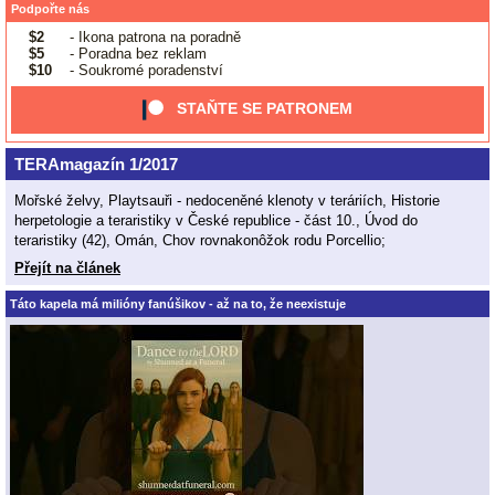
Podpořte nás
$2
- Ikona patrona na poradně
$5
- Poradna bez reklam
$10
- Soukromé poradenství
STAŇTE SE PATRONEM
TERAmagazín 1/2017
Mořské želvy, Playtsauři - nedoceněné klenoty v teráriích, Historie
herpetologie a teraristiky v České republice - část 10., Úvod do
teraristiky (42), Omán, Chov rovnakonôžok rodu Porcellio;
Přejít na článek
Táto kapela má milióny fanúšikov - až na to, že neexistuje