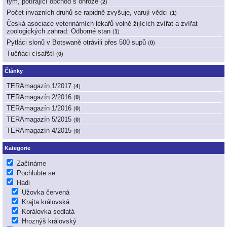
tým, potírající obchod s ohrože
(
2
)
Počet invazních druhů se rapidně zvyšuje, varují vědci
(
1
)
Česká asociace veterinárních lékařů volně žijících zvířat a zvířat
zoologických zahrad: Odborné stan
(
1
)
Pytláci slonů v Botswaně otrávili přes 500 supů
(
0
)
Tučňáci císařští
(
0
)
Články
TERAmagazín 1/2017
(
4
)
TERAmagazín 2/2016
(
0
)
TERAmagazín 1/2016
(
0
)
TERAmagazín 5/2015
(
0
)
TERAmagazín 4/2015
(
0
)
Kategorie
Začínáme
Pochlubte se
Hadi
Užovka červená
Krajta královská
Korálovka sedlatá
Hroznýš královský