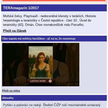
TERAmagazín 1/2017
Mořské želvy, Playtsauři - nedoceněné klenoty v teráriích, Historie
herpetologie a teraristiky v České republice - část 10., Úvod do
teraristiky (42), Omán, Chov rovnakonôžok rodu Porcellio;
Přejít na článek
Táto kapela má milióny fanúšikov - až na to, že neexistuje
Přejít na videa
Aktuality
Pytláci a pašeráci se radují. Ředitel ČIŽP ruší mezinárodně uznávaný