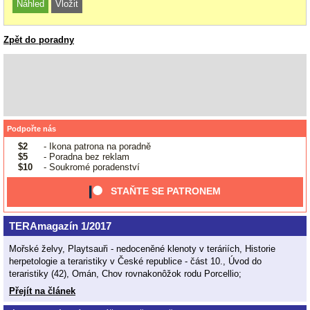
Zpět do poradny
Podpořte nás
$2
- Ikona patrona na poradně
$5
- Poradna bez reklam
$10
- Soukromé poradenství
STAŇTE SE PATRONEM
TERAmagazín 1/2017
Mořské želvy, Playtsauři - nedoceněné klenoty v teráriích, Historie
herpetologie a teraristiky v České republice - část 10., Úvod do
teraristiky (42), Omán, Chov rovnakonôžok rodu Porcellio;
Přejít na článek