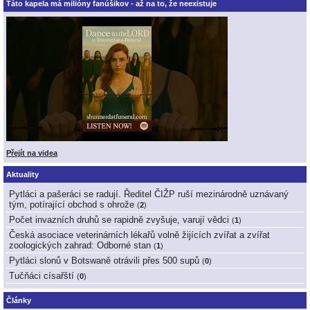
Táto kapela má milióny fanúšikov - až na to, že neexistuje
Přejít na videa
Aktuality
Pytláci a pašeráci se radují. Ředitel ČIŽP ruší mezinárodně uznávaný
tým, potírající obchod s ohrože
(
2
)
Počet invazních druhů se rapidně zvyšuje, varují vědci
(
1
)
Česká asociace veterinárních lékařů volně žijících zvířat a zvířat
zoologických zahrad: Odborné stan
(
1
)
Pytláci slonů v Botswaně otrávili přes 500 supů
(
0
)
Tučňáci císařští
(
0
)
Články