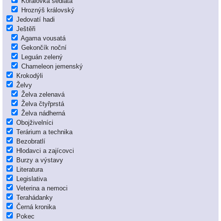
Korálovka sedlatá
Hroznýš královský
Jedovatí hadi
Ještěři
Agama vousatá
Gekončík noční
Leguán zelený
Chameleon jemenský
Krokodýli
Želvy
Želva zelenavá
Želva čtyřprstá
Želva nádherná
Obojživelníci
Terárium a technika
Bezobratlí
Hlodavci a zajícovci
Burzy a výstavy
Literatura
Legislativa
Veterina a nemoci
Terahádanky
Černá kronika
Pokec