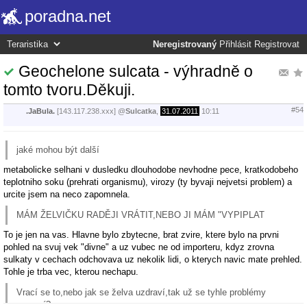
poradna.net
Neregistrovaný
Přihlásit
Registrovat
Geochelone sulcata - výhradně o
tomto tvoru.Děkuji.
#54
.JaBula.
[143.117.238.xxx]
@
Sulcatka
,
31.07.2011
10:11
jaké mohou být další
metabolicke selhani v dusledku dlouhodobe nevhodne pece, kratkodobeho
teplotniho soku (prehrati organismu), virozy (ty byvaji nejvetsi problem) a
urcite jsem na neco zapomnela.
MÁM ŽELVIČKU RADĚJI VRÁTIT,NEBO JI MÁM "VYPIPLAT
To je jen na vas. Hlavne bylo zbytecne, brat zvire, ktere bylo na prvni
pohled na svuj vek "divne" a uz vubec ne od importeru, kdyz zrovna
sulkaty v cechach odchovava uz nekolik lidi, o kterych navic mate prehled.
Tohle je trba vec, kterou nechapu.
Vrací se to,nebo jak se želva uzdraví,tak už se tyhle problémy
nevrací?