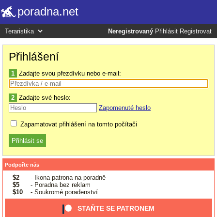
poradna.net
Neregistrovaný
Přihlásit
Registrovat
Přihlášení
1
Zadajte svou přezdívku nebo e-mail:
2
Zadajte své heslo:
Zapomenuté heslo
Zapamatovat přihlášení na tomto počítači
Podpořte nás
$2
- Ikona patrona na poradně
$5
- Poradna bez reklam
$10
- Soukromé poradenství
STAŇTE SE PATRONEM