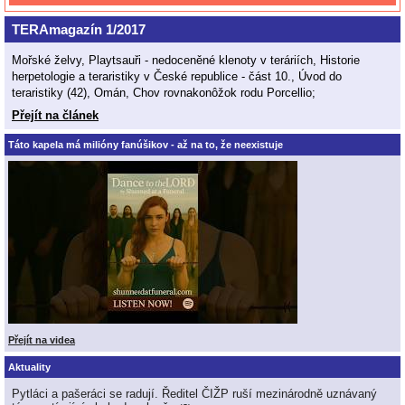
TERAmagazín 1/2017
Mořské želvy, Playtsauři - nedoceněné klenoty v teráriích, Historie
herpetologie a teraristiky v České republice - část 10., Úvod do
teraristiky (42), Omán, Chov rovnakonôžok rodu Porcellio;
Přejít na článek
Táto kapela má milióny fanúšikov - až na to, že neexistuje
Přejít na videa
Aktuality
Pytláci a pašeráci se radují. Ředitel ČIŽP ruší mezinárodně uznávaný