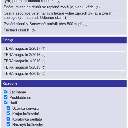
tým, potírající obchod s ohrože
(
2
)
Počet invazních druhů se rapidně zvyšuje, varují vědci
(
1
)
Česká asociace veterinárních lékařů volně žijících zvířat a zvířat
zoologických zahrad: Odborné stan
(
1
)
Pytláci slonů v Botswaně otrávili přes 500 supů
(
0
)
Tučňáci císařští
(
0
)
Články
TERAmagazín 1/2017
(
4
)
TERAmagazín 2/2016
(
0
)
TERAmagazín 1/2016
(
0
)
TERAmagazín 5/2015
(
0
)
TERAmagazín 4/2015
(
0
)
Kategorie
Začínáme
Pochlubte se
Hadi
Užovka červená
Krajta královská
Korálovka sedlatá
Hroznýš královský