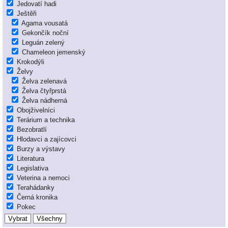
Jedovatí hadi
Ještěři
Agama vousatá
Gekončík noční
Leguán zelený
Chameleon jemenský
Krokodýli
Želvy
Želva zelenavá
Želva čtyřprstá
Želva nádherná
Obojživelníci
Terárium a technika
Bezobratlí
Hlodavci a zajícovci
Burzy a výstavy
Literatura
Legislativa
Veterina a nemoci
Terahádanky
Černá kronika
Pokec