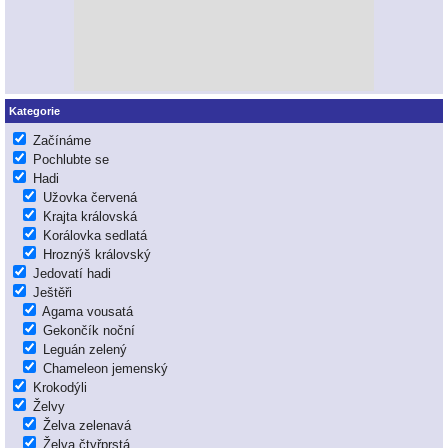
Kategorie
Začínáme
Pochlubte se
Hadi
Užovka červená
Krajta královská
Korálovka sedlatá
Hroznýš královský
Jedovatí hadi
Ještěři
Agama vousatá
Gekončík noční
Leguán zelený
Chameleon jemenský
Krokodýli
Želvy
Želva zelenavá
Želva čtyřprstá