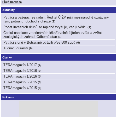
Přejít na videa
Aktuality
Pytláci a pašeráci se radují. Ředitel ČIŽP ruší mezinárodně uznávaný
tým, potírající obchod s ohrože
(
2
)
Počet invazních druhů se rapidně zvyšuje, varují vědci
(
1
)
Česká asociace veterinárních lékařů volně žijících zvířat a zvířat
zoologických zahrad: Odborné stan
(
1
)
Pytláci slonů v Botswaně otrávili přes 500 supů
(
0
)
Tučňáci císařští
(
0
)
Články
TERAmagazín 1/2017
(
4
)
TERAmagazín 2/2016
(
0
)
TERAmagazín 1/2016
(
0
)
TERAmagazín 5/2015
(
0
)
TERAmagazín 4/2015
(
0
)
Reklama