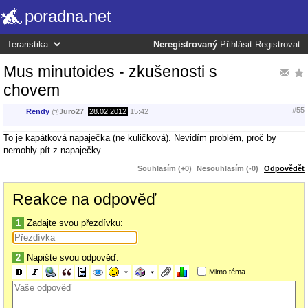
poradna.net
Neregistrovaný
Přihlásit
Registrovat
Mus minutoides - zkušenosti s
chovem
#55
Rendy
@
Juro27
,
28.02.2012
15:42
To je kapátková napaječka (ne kuličková). Nevidím problém, proč by
nemohly pít z napaječky....
Souhlasím (+0)
Nesouhlasím (-0)
Odpovědět
Reakce na odpověď
1
Zadajte svou přezdívku:
2
Napište svou odpověď:
Mimo téma