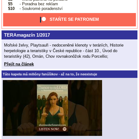
$5
- Poradna bez reklam
$10
- Soukromé poradenství
STAŇTE SE PATRONEM
TERAmagazín 1/2017
Mořské želvy, Playtsauři - nedoceněné klenoty v teráriích, Historie
herpetologie a teraristiky v České republice - část 10., Úvod do
teraristiky (42), Omán, Chov rovnakonôžok rodu Porcellio;
Přejít na článek
Táto kapela má milióny fanúšikov - až na to, že neexistuje