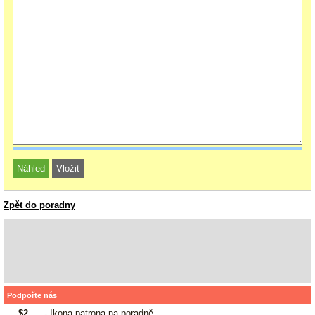
Zpět do poradny
Podpořte nás
$2
- Ikona patrona na poradně