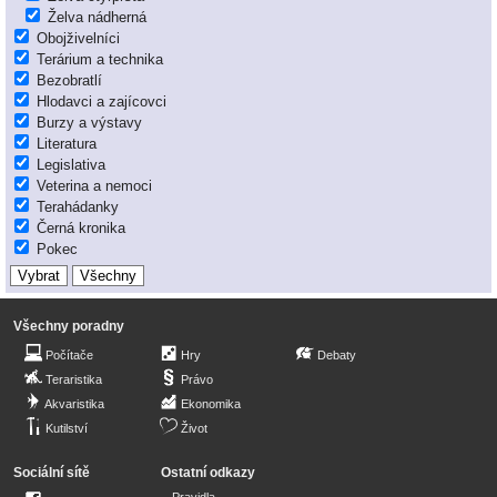
Želva nádherná
Obojživelníci
Terárium a technika
Bezobratlí
Hlodavci a zajícovci
Burzy a výstavy
Literatura
Legislativa
Veterina a nemoci
Terahádanky
Černá kronika
Pokec
Všechny poradny
Počítače
Hry
Debaty
Teraristika
Právo
Akvaristika
Ekonomika
Kutilství
Život
Sociální sítě
Ostatní odkazy