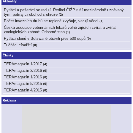
Aktuality
Pytláci a pašeráci se radují. Ředitel ČIŽP ruší mezinárodně uznávaný
tým, potírající obchod s ohrože
(
2
)
Počet invazních druhů se rapidně zvyšuje, varují vědci
(
1
)
Česká asociace veterinárních lékařů volně žijících zvířat a zvířat
zoologických zahrad: Odborné stan
(
1
)
Pytláci slonů v Botswaně otrávili přes 500 supů
(
0
)
Tučňáci císařští
(
0
)
Články
TERAmagazín 1/2017
(
4
)
TERAmagazín 2/2016
(
0
)
TERAmagazín 1/2016
(
0
)
TERAmagazín 5/2015
(
0
)
TERAmagazín 4/2015
(
0
)
Reklama