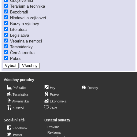
Obojživelníci
Terárium a technika
Bezobratlí
Hlodavci a zajícovci
Burzy a výstavy
Literatura
Legislativa
Veterina a nemoci
Terahádanky
Černá kronika
Pokec
Všechny poradny
Počítače
Hry
Debaty
Teraristika
Právo
Akvaristika
Ekonomika
Kutilství
Život
Sociální sítě
Ostatní odkazy
Pravidla
Facebook
Reklama
Twitter