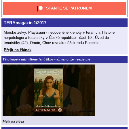
STAŇTE SE PATRONEM
TERAmagazín 1/2017
Mořské želvy, Playtsauři - nedoceněné klenoty v teráriích, Historie
herpetologie a teraristiky v České republice - část 10., Úvod do
teraristiky (42), Omán, Chov rovnakonôžok rodu Porcellio;
Přejít na článek
Táto kapela má milióny fanúšikov - až na to, že neexistuje
Přejít na videa