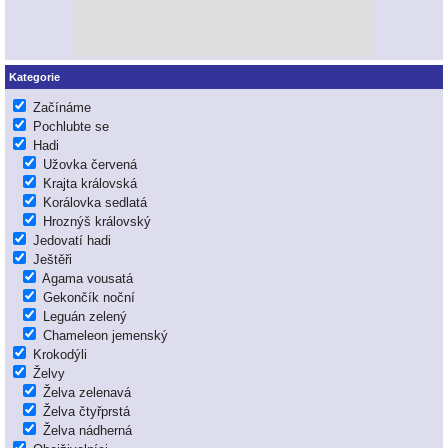
Kategorie
Začínáme
Pochlubte se
Hadi
Užovka červená
Krajta královská
Korálovka sedlatá
Hroznýš královský
Jedovatí hadi
Ještěři
Agama vousatá
Gekončík noční
Leguán zelený
Chameleon jemenský
Krokodýli
Želvy
Želva zelenavá
Želva čtyřprstá
Želva nádherná