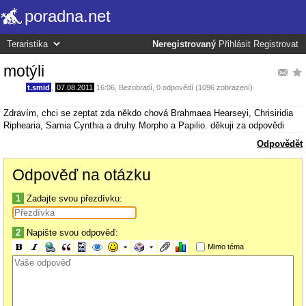
poradna.net
Neregistrovaný
Přihlásit
Registrovat
motýli
t.smid
,
07.08.2011
16:06
,
Bezobratlí
, 0 odpovědí (1096 zobrazení)
Zdravím, chci se zeptat zda někdo chová Brahmaea Hearseyi, Chrisiridia
Riphearia, Samia Cynthia a druhy Morpho a Papilio. děkuji za odpovědi
Odpovědět
Odpověď na otázku
1
Zadajte svou přezdívku:
2
Napište svou odpověď:
Mimo téma