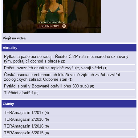
Přejít na videa
Aktuality
Pytláci a pašeráci se radují. Ředitel ČIŽP ruší mezinárodně uznávaný
tým, potírající obchod s ohrože
(
2
)
Počet invazních druhů se rapidně zvyšuje, varují vědci
(
1
)
Česká asociace veterinárních lékařů volně žijících zvířat a zvířat
zoologických zahrad: Odborné stan
(
1
)
Pytláci slonů v Botswaně otrávili přes 500 supů
(
0
)
Tučňáci císařští
(
0
)
Články
TERAmagazín 1/2017
(
4
)
TERAmagazín 2/2016
(
0
)
TERAmagazín 1/2016
(
0
)
TERAmagazín 5/2015
(
0
)