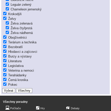
Leguán zelený
Chameleon jemenský
Krokodýli
Želvy
Želva zelenavá
Želva čtyřprstá
Želva nádherná
Obojživelníci
Terárium a technika
Bezobratlí
Hlodavci a zajícovci
Burzy a výstavy
Literatura
Legislativa
Veterina a nemoci
Terahádanky
Černá kronika
Pokec
Všechny poradny
Počítače
Hry
Debaty