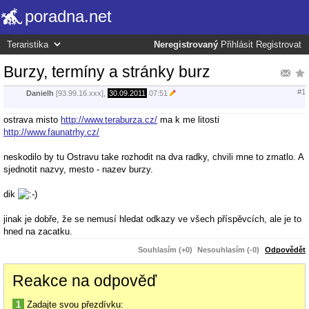
poradna.net
Neregistrovaný
Přihlásit
Registrovat
Burzy, termíny a stránky burz
#1
Danielh
[93.99.16.xxx],
30.09.2011
07:51
ostrava misto
http://www.teraburza.cz/
ma k me litosti
http://www.faunatrhy.cz/
neskodilo by tu Ostravu take rozhodit na dva radky, chvili mne to zmatlo. A
sjednotit nazvy, mesto - nazev burzy.
dik
jinak je dobře, že se nemusí hledat odkazy ve všech příspěvcích, ale je to
hned na zacatku.
Souhlasím (+0)
Nesouhlasím (-0)
Odpovědět
Reakce na odpověď
1
Zadajte svou přezdívku: