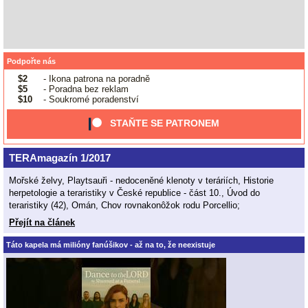
Podpořte nás
$2
- Ikona patrona na poradně
$5
- Poradna bez reklam
$10
- Soukromé poradenství
STAŇTE SE PATRONEM
TERAmagazín 1/2017
Mořské želvy, Playtsauři - nedoceněné klenoty v teráriích, Historie
herpetologie a teraristiky v České republice - část 10., Úvod do
teraristiky (42), Omán, Chov rovnakonôžok rodu Porcellio;
Přejít na článek
Táto kapela má milióny fanúšikov - až na to, že neexistuje