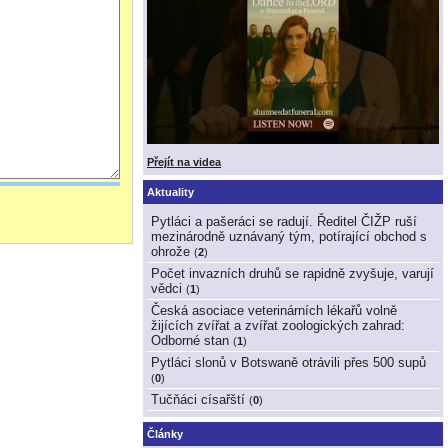
Přejít na videa
Aktuality
Pytláci a pašeráci se radují. Ředitel ČIŽP ruší
mezinárodně uznávaný tým, potírající obchod s
ohrože
(
2
)
Počet invazních druhů se rapidně zvyšuje, varují
vědci
(
1
)
Česká asociace veterinárních lékařů volně
žijících zvířat a zvířat zoologických zahrad:
Odborné stan
(
1
)
Pytláci slonů v Botswaně otrávili přes 500 supů
(
0
)
Tučňáci císařští
(
0
)
Články