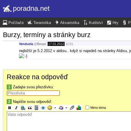
poradna.net
Počítače
Teraristika
Akvaristika
Kutilství
Hry
P
Burzy, termíny a stránky burz
Venduela
@
Bespi
,
17.01.2012
11:51
nejbižší je 5.2.2012 v aldisu.. když si najedeš na stránky Aldisu
Reakce na odpověď
1
Zadajte svou přezdívku:
2
Napište svou odpověď:
Mimo téma