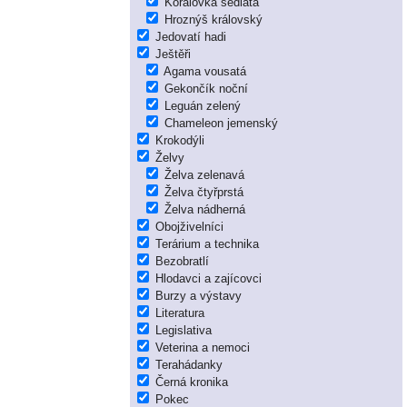
Korálovka sedlatá
Hroznýš královský
Jedovatí hadi
Ještěři
Agama vousatá
Gekončík noční
Leguán zelený
Chameleon jemenský
Krokodýli
Želvy
Želva zelenavá
Želva čtyřprstá
Želva nádherná
Obojživelníci
Terárium a technika
Bezobratlí
Hlodavci a zajícovci
Burzy a výstavy
Literatura
Legislativa
Veterina a nemoci
Terahádanky
Černá kronika
Pokec