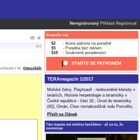
Neregistrovaný
Přihlásit
Registrovat
Podpořte nás
$2
- Ikona patrona na poradně
#13
$5
- Poradna bez reklam
$10
- Soukromé poradenství
STAŇTE SE PATRONEM
uhlasím (-0)
Odpovědět
TERAmagazín 1/2017
Mořské želvy, Playtsauři - nedoceněné klenoty v
teráriích, Historie herpetologie a teraristiky v
České republice - část 10., Úvod do teraristiky
(42), Omán, Chov rovnakonôžok rodu Porcellio;
Přejít na článek
Táto kapela má milióny fanúšikov - až na to, že
neexistuje