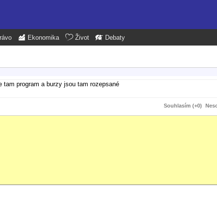
rávo
Ekonomika
Život
Debaty
, je tam program a burzy jsou tam rozepsané
Souhlasím (+0)
Neso