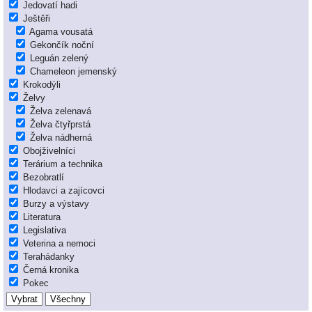
Jedovatí hadi
Ještěři
Agama vousatá
Gekončík noční
Leguán zelený
Chameleon jemenský
Krokodýli
Želvy
Želva zelenavá
Želva čtyřprstá
Želva nádherná
Obojživelníci
Terárium a technika
Bezobratlí
Hlodavci a zajícovci
Burzy a výstavy
Literatura
Legislativa
Veterina a nemoci
Terahádanky
Černá kronika
Pokec