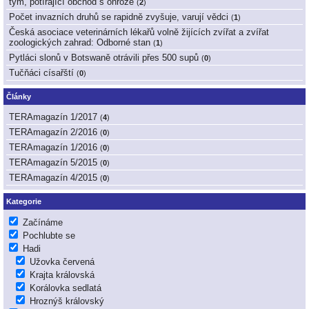
tým, potírající obchod s ohrože
(
2
)
Počet invazních druhů se rapidně zvyšuje, varují vědci
(
1
)
Česká asociace veterinárních lékařů volně žijících zvířat a zvířat
zoologických zahrad: Odborné stan
(
1
)
Pytláci slonů v Botswaně otrávili přes 500 supů
(
0
)
Tučňáci císařští
(
0
)
Články
TERAmagazín 1/2017
(
4
)
TERAmagazín 2/2016
(
0
)
TERAmagazín 1/2016
(
0
)
TERAmagazín 5/2015
(
0
)
TERAmagazín 4/2015
(
0
)
Kategorie
Začínáme
Pochlubte se
Hadi
Užovka červená
Krajta královská
Korálovka sedlatá
Hroznýš královský