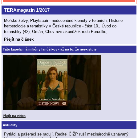
TERAmagazín 1/2017
Mořské želvy, Playtsauři - nedoceněné klenoty v teráriích, Historie
herpetologie a teraristiky v České republice - část 10., Úvod do
teraristiky (42), Omán, Chov rovnakonôžok rodu Porcellio;
Přejít na článek
Táto kapela má milióny fanúšikov - až na to, že neexistuje
Přejít na videa
Aktuality
Pytláci a pašeráci se radují. Ředitel ČIŽP ruší mezinárodně uznávaný