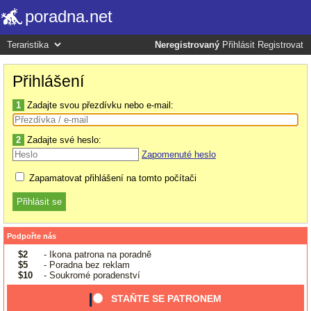
poradna.net
Neregistrovaný
Přihlásit
Registrovat
Přihlášení
1
Zadajte svou přezdívku nebo e-mail:
2
Zadajte své heslo:
Zapomenuté heslo
Zapamatovat přihlášení na tomto počítači
Podpořte nás
$2
- Ikona patrona na poradně
$5
- Poradna bez reklam
$10
- Soukromé poradenství
STAŇTE SE PATRONEM