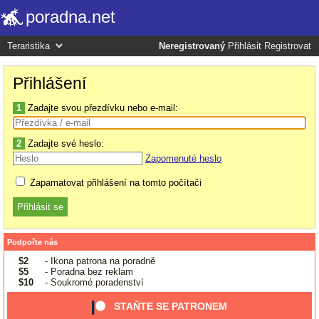
poradna.net
Neregistrovaný
Přihlásit
Registrovat
Přihlášení
1
Zadajte svou přezdívku nebo e-mail:
2
Zadajte své heslo:
Zapomenuté heslo
Zapamatovat přihlášení na tomto počítači
Podpořte nás
$2
- Ikona patrona na poradně
$5
- Poradna bez reklam
$10
- Soukromé poradenství
STAŇTE SE PATRONEM