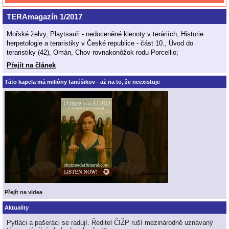
TERAmagazín 1/2017
Mořské želvy, Playtsauři - nedoceněné klenoty v teráriích, Historie
herpetologie a teraristiky v České republice - část 10., Úvod do
teraristiky (42), Omán, Chov rovnakonôžok rodu Porcellio;
Přejít na článek
Táto kapela má milióny fanúšikov - až na to, že neexistuje
Přejít na videa
Aktuality
Pytláci a pašeráci se radují. Ředitel ČIŽP ruší mezinárodně uznávaný