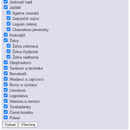
Jedovatí hadi
Ještěři
Agama vousatá
Gekončík noční
Leguán zelený
Chameleon jemenský
Krokodýli
Želvy
Želva zelenavá
Želva čtyřprstá
Želva nádherná
Obojživelníci
Terárium a technika
Bezobratlí
Hlodavci a zajícovci
Burzy a výstavy
Literatura
Legislativa
Veterina a nemoci
Terahádanky
Černá kronika
Pokec