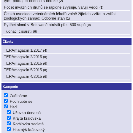
tým, potírající obchod s ohrože
(
2
)
Počet invazních druhů se rapidně zvyšuje, varují vědci
(
1
)
Česká asociace veterinárních lékařů volně žijících zvířat a zvířat
zoologických zahrad: Odborné stan
(
1
)
Pytláci slonů v Botswaně otrávili přes 500 supů
(
0
)
Tučňáci císařští
(
0
)
Články
TERAmagazín 1/2017
(
4
)
TERAmagazín 2/2016
(
0
)
TERAmagazín 1/2016
(
0
)
TERAmagazín 5/2015
(
0
)
TERAmagazín 4/2015
(
0
)
Kategorie
Začínáme
Pochlubte se
Hadi
Užovka červená
Krajta královská
Korálovka sedlatá
Hroznýš královský