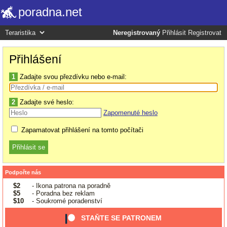
poradna.net
Neregistrovaný
Přihlásit
Registrovat
Přihlášení
1
Zadajte svou přezdívku nebo e-mail:
2
Zadajte své heslo:
Zapomenuté heslo
Zapamatovat přihlášení na tomto počítači
Podpořte nás
$2
- Ikona patrona na poradně
$5
- Poradna bez reklam
$10
- Soukromé poradenství
STAŇTE SE PATRONEM