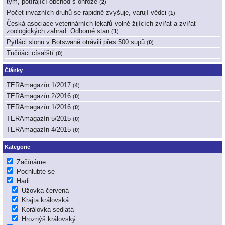
tým, potírající obchod s ohrože
(
2
)
Počet invazních druhů se rapidně zvyšuje, varují vědci
(
1
)
Česká asociace veterinárních lékařů volně žijících zvířat a zvířat
zoologických zahrad: Odborné stan
(
1
)
Pytláci slonů v Botswaně otrávili přes 500 supů
(
0
)
Tučňáci císařští
(
0
)
Články
TERAmagazín 1/2017
(
4
)
TERAmagazín 2/2016
(
0
)
TERAmagazín 1/2016
(
0
)
TERAmagazín 5/2015
(
0
)
TERAmagazín 4/2015
(
0
)
Kategorie
Začínáme
Pochlubte se
Hadi
Užovka červená
Krajta královská
Korálovka sedlatá
Hroznýš královský