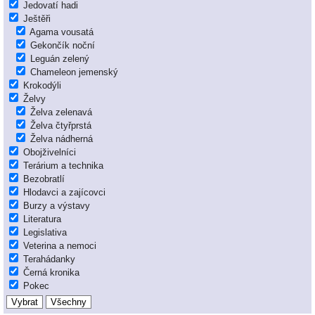
Jedovatí hadi
Ještěři
Agama vousatá
Gekončík noční
Leguán zelený
Chameleon jemenský
Krokodýli
Želvy
Želva zelenavá
Želva čtyřprstá
Želva nádherná
Obojživelníci
Terárium a technika
Bezobratlí
Hlodavci a zajícovci
Burzy a výstavy
Literatura
Legislativa
Veterina a nemoci
Terahádanky
Černá kronika
Pokec