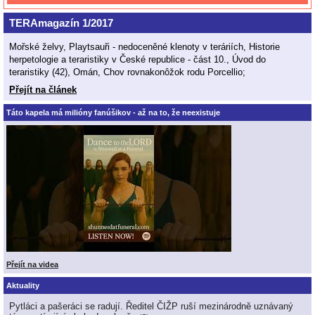
TERAmagazín 1/2017
Mořské želvy, Playtsauři - nedoceněné klenoty v teráriích, Historie
herpetologie a teraristiky v České republice - část 10., Úvod do
teraristiky (42), Omán, Chov rovnakonôžok rodu Porcellio;
Přejít na článek
Táto kapela má milióny fanúšikov - až na to, že neexistuje
Přejít na videa
Aktuality
Pytláci a pašeráci se radují. Ředitel ČIŽP ruší mezinárodně uznávaný