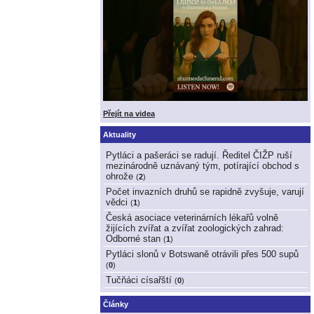
Přejít na videa
Aktuality
Pytláci a pašeráci se radují. Ředitel ČIŽP ruší
mezinárodně uznávaný tým, potírající obchod s
ohrože
(
2
)
Počet invazních druhů se rapidně zvyšuje, varují
vědci
(
1
)
Česká asociace veterinárních lékařů volně
žijících zvířat a zvířat zoologických zahrad:
Odborné stan
(
1
)
Pytláci slonů v Botswaně otrávili přes 500 supů
(
0
)
Tučňáci císařští
(
0
)
Články