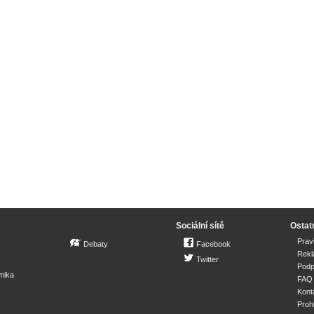
Sociální sítě
Ostat
Prav
Debaty
Facebook
Rek
Twitter
Podp
mika
FAQ
Kont
Proh