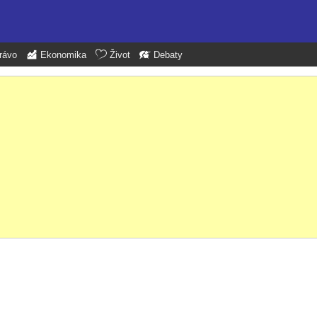
rávo
Ekonomika
Život
Debaty