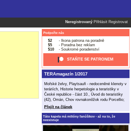
Neregistrovaný
Přihlásit
Registrovat
Podpořte nás
$2
- Ikona patrona na poradně
$5
- Poradna bez reklam
$10
- Soukromé poradenství
STAŇTE SE PATRONEM
TERAmagazín 1/2017
Mořské želvy, Playtsauři - nedoceněné klenoty v
teráriích, Historie herpetologie a teraristiky v
České republice - část 10., Úvod do teraristiky
(42), Omán, Chov rovnakonôžok rodu Porcellio;
Přejít na článek
Táto kapela má milióny fanúšikov - až na to, že
neexistuje