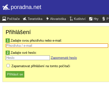
poradna.net
Počítače
Teraristika
Akvaristika
Kutilství
Hry
P
Přihlášení
1
Zadajte svou přezdívku nebo e-mail:
2
Zadajte své heslo:
Zapomenuté heslo
Zapamatovat přihlášení na tomto počítači