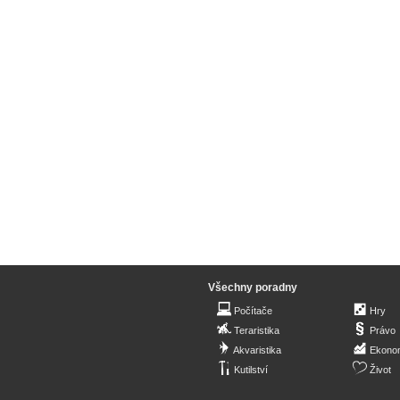
Všechny poradny
Počítače
Hry
Teraristika
Právo
Akvaristika
Ekono
Kutilství
Život