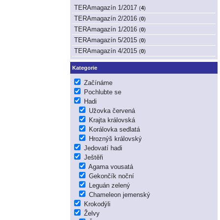
TERAmagazín 1/2017
(
4
)
TERAmagazín 2/2016
(
0
)
TERAmagazín 1/2016
(
0
)
TERAmagazín 5/2015
(
0
)
TERAmagazín 4/2015
(
0
)
Kategorie
Začínáme
Pochlubte se
Hadi
Užovka červená
Krajta královská
Korálovka sedlatá
Hroznýš královský
Jedovatí hadi
Ještěři
Agama vousatá
Gekončík noční
Leguán zelený
Chameleon jemenský
Krokodýli
Želvy