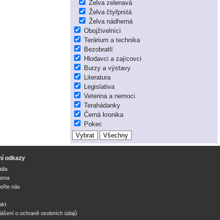
Želva zelenavá
Želva čtyřprstá
Želva nádherná
Obojživelníci
Terárium a technika
Bezobratlí
Hlodavci a zajícovci
Burzy a výstavy
Literatura
Legislativa
Veterina a nemoci
Terahádanky
Černá kronika
Pokec
ní odkazy
idla
lama
ořte nás
akt
lášení o ochraně osobních údajů