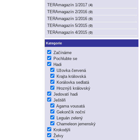
TERAmagazín 1/2017
(
4
)
TERAmagazín 2/2016
(
0
)
TERAmagazín 1/2016
(
0
)
TERAmagazín 5/2015
(
0
)
TERAmagazín 4/2015
(
0
)
Kategorie
Začínáme
Pochlubte se
Hadi
Užovka červená
Krajta královská
Korálovka sedlatá
Hroznýš královský
Jedovatí hadi
Ještěři
Agama vousatá
Gekončík noční
Leguán zelený
Chameleon jemenský
Krokodýli
Želvy