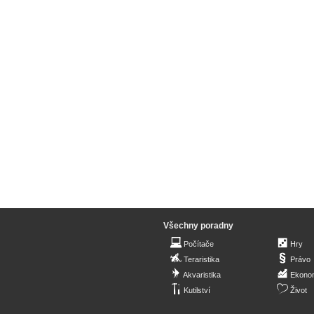
Všechny poradny
Počítače
Hry
Teraristika
Právo
Akvaristika
Ekono
Kutilství
Život