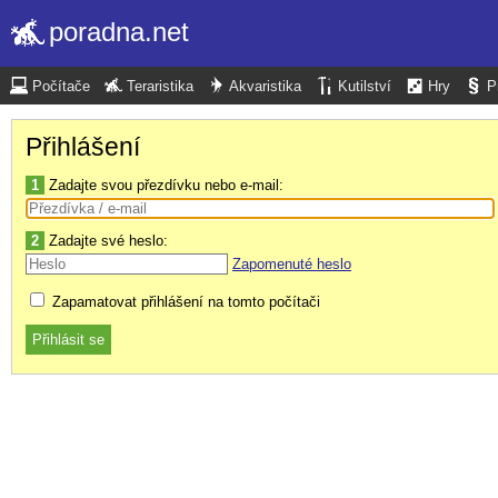
poradna.net
Počítače
Teraristika
Akvaristika
Kutilství
Hry
P
Přihlášení
1
Zadajte svou přezdívku nebo e-mail:
2
Zadajte své heslo:
Zapomenuté heslo
Zapamatovat přihlášení na tomto počítači