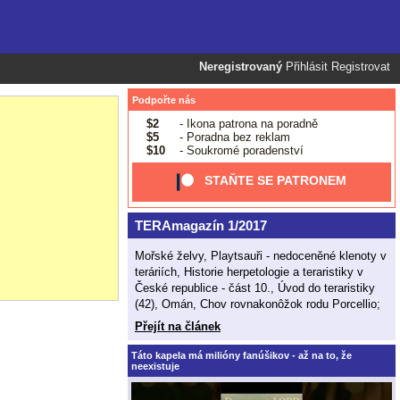
Neregistrovaný
Přihlásit
Registrovat
Podpořte nás
$2
- Ikona patrona na poradně
$5
- Poradna bez reklam
$10
- Soukromé poradenství
STAŇTE SE PATRONEM
TERAmagazín 1/2017
Mořské želvy, Playtsauři - nedoceněné klenoty v
teráriích, Historie herpetologie a teraristiky v
České republice - část 10., Úvod do teraristiky
(42), Omán, Chov rovnakonôžok rodu Porcellio;
Přejít na článek
Táto kapela má milióny fanúšikov - až na to, že
neexistuje