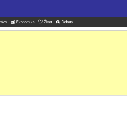
rávo
Ekonomika
Život
Debaty