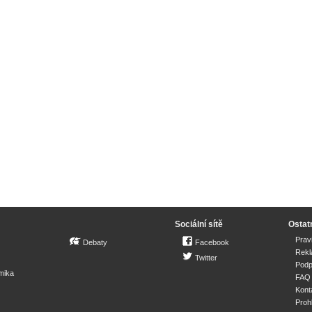
Sociální sítě
Ostat
Prav
Debaty
Facebook
Rek
Twitter
Podp
mika
FAQ
Kont
Proh