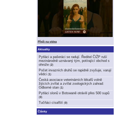
Přejít na videa
Aktuality
Pytláci a pašeráci se radují. Ředitel ČIŽP ruší
mezinárodně uznávaný tým, potírající obchod s
ohrože
(
2
)
Počet invazních druhů se rapidně zvyšuje, varují
vědci
(
1
)
Česká asociace veterinárních lékařů volně
žijících zvířat a zvířat zoologických zahrad:
Odborné stan
(
1
)
Pytláci slonů v Botswaně otrávili přes 500 supů
(
0
)
Tučňáci císařští
(
0
)
Články