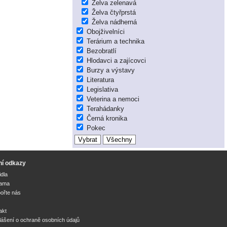
Želva zelenavá
Želva čtyřprstá
Želva nádherná
Obojživelníci
Terárium a technika
Bezobratlí
Hlodavci a zajícovci
Burzy a výstavy
Literatura
Legislativa
Veterina a nemoci
Terahádanky
Černá kronika
Pokec
ní odkazy
idla
lama
ořte nás
akt
lášení o ochraně osobních údajů