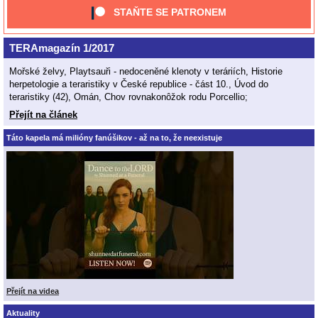
STAŇTE SE PATRONEM
TERAmagazín 1/2017
Mořské želvy, Playtsauři - nedoceněné klenoty v teráriích, Historie
herpetologie a teraristiky v České republice - část 10., Úvod do
teraristiky (42), Omán, Chov rovnakonôžok rodu Porcellio;
Přejít na článek
Táto kapela má milióny fanúšikov - až na to, že neexistuje
Přejít na videa
Aktuality