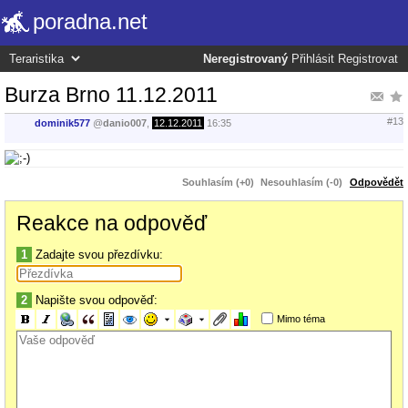
poradna.net
Neregistrovaný
Přihlásit
Registrovat
Burza Brno 11.12.2011
#13
dominik577
@
danio007
,
12.12.2011
16:35
Souhlasím (+0)
Nesouhlasím (-0)
Odpovědět
Reakce na odpověď
1
Zadajte svou přezdívku:
2
Napište svou odpověď:
Mimo téma