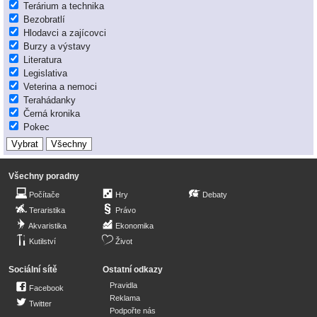
Terárium a technika
Bezobratlí
Hlodavci a zajícovci
Burzy a výstavy
Literatura
Legislativa
Veterina a nemoci
Terahádanky
Černá kronika
Pokec
Všechny poradny
Počítače
Hry
Debaty
Teraristika
Právo
Akvaristika
Ekonomika
Kutilství
Život
Sociální sítě
Ostatní odkazy
Pravidla
Facebook
Reklama
Twitter
Podpořte nás