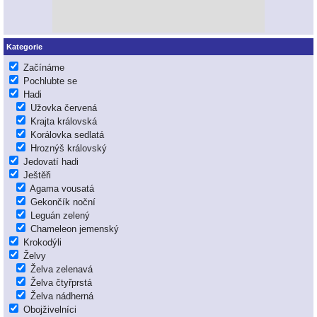
Kategorie
Začínáme
Pochlubte se
Hadi
Užovka červená
Krajta královská
Korálovka sedlatá
Hroznýš královský
Jedovatí hadi
Ještěři
Agama vousatá
Gekončík noční
Leguán zelený
Chameleon jemenský
Krokodýli
Želvy
Želva zelenavá
Želva čtyřprstá
Želva nádherná
Obojživelníci