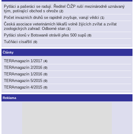
Pytláci a pašeráci se radují. Ředitel ČIŽP ruší mezinárodně uznávaný
tým, potírající obchod s ohrože
(
2
)
Počet invazních druhů se rapidně zvyšuje, varují vědci
(
1
)
Česká asociace veterinárních lékařů volně žijících zvířat a zvířat
zoologických zahrad: Odborné stan
(
1
)
Pytláci slonů v Botswaně otrávili přes 500 supů
(
0
)
Tučňáci císařští
(
0
)
Články
TERAmagazín 1/2017
(
4
)
TERAmagazín 2/2016
(
0
)
TERAmagazín 1/2016
(
0
)
TERAmagazín 5/2015
(
0
)
TERAmagazín 4/2015
(
0
)
Reklama