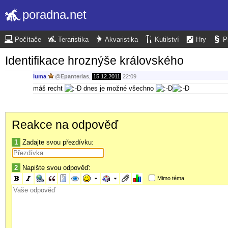
poradna.net
Počítače
Teraristika
Akvaristika
Kutilství
Hry
P
Identifikace hroznýše královského
luma
@
Epanterias
,
15.12.2011
22:09
máš recht
dnes je možné všechno
Reakce na odpověď
1
Zadajte svou přezdívku:
2
Napište svou odpověď:
Mimo téma