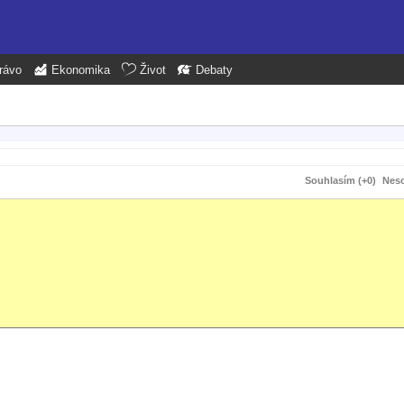
rávo
Ekonomika
Život
Debaty
Souhlasím (+0)
Neso