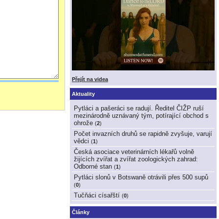
Přejít na videa
Aktuality
Pytláci a pašeráci se radují. Ředitel ČIŽP ruší
mezinárodně uznávaný tým, potírající obchod s
ohrože
(
2
)
Počet invazních druhů se rapidně zvyšuje, varují
vědci
(
1
)
Česká asociace veterinárních lékařů volně
žijících zvířat a zvířat zoologických zahrad:
Odborné stan
(
1
)
Pytláci slonů v Botswaně otrávili přes 500 supů
(
0
)
Tučňáci císařští
(
0
)
Články