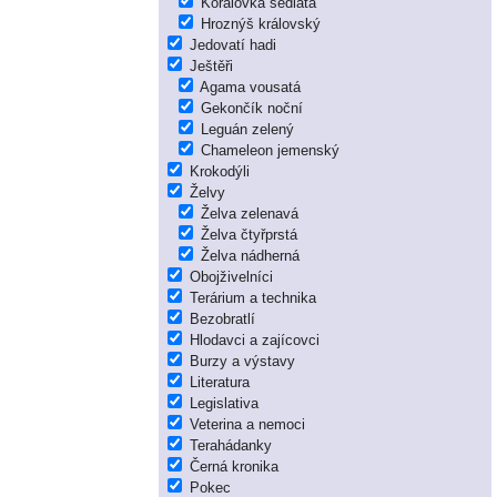
Korálovka sedlatá
Hroznýš královský
Jedovatí hadi
Ještěři
Agama vousatá
Gekončík noční
Leguán zelený
Chameleon jemenský
Krokodýli
Želvy
Želva zelenavá
Želva čtyřprstá
Želva nádherná
Obojživelníci
Terárium a technika
Bezobratlí
Hlodavci a zajícovci
Burzy a výstavy
Literatura
Legislativa
Veterina a nemoci
Terahádanky
Černá kronika
Pokec