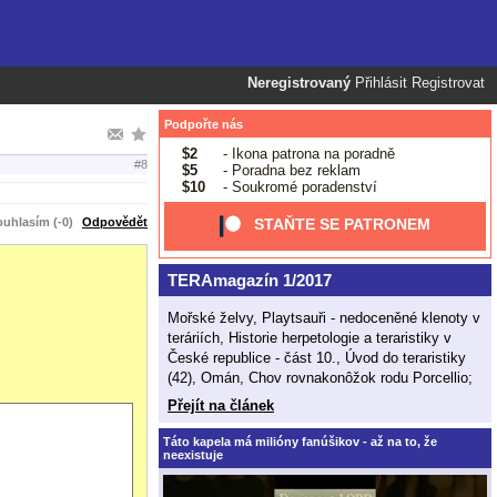
Neregistrovaný
Přihlásit
Registrovat
Podpořte nás
$2
- Ikona patrona na poradně
#8
$5
- Poradna bez reklam
$10
- Soukromé poradenství
uhlasím (-0)
Odpovědět
STAŇTE SE PATRONEM
TERAmagazín 1/2017
Mořské želvy, Playtsauři - nedoceněné klenoty v
teráriích, Historie herpetologie a teraristiky v
České republice - část 10., Úvod do teraristiky
(42), Omán, Chov rovnakonôžok rodu Porcellio;
Přejít na článek
Táto kapela má milióny fanúšikov - až na to, že
neexistuje