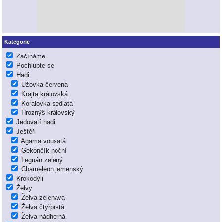
Kategorie
Začínáme
Pochlubte se
Hadi
Užovka červená
Krajta královská
Korálovka sedlatá
Hroznýš královský
Jedovatí hadi
Ještěři
Agama vousatá
Gekončík noční
Leguán zelený
Chameleon jemenský
Krokodýli
Želvy
Želva zelenavá
Želva čtyřprstá
Želva nádherná