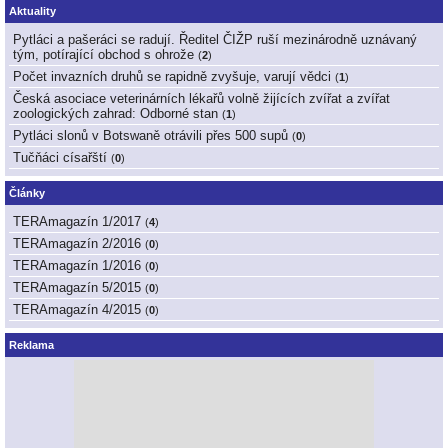
Aktuality
Pytláci a pašeráci se radují. Ředitel ČIŽP ruší mezinárodně uznávaný
tým, potírající obchod s ohrože
(
2
)
Počet invazních druhů se rapidně zvyšuje, varují vědci
(
1
)
Česká asociace veterinárních lékařů volně žijících zvířat a zvířat
zoologických zahrad: Odborné stan
(
1
)
Pytláci slonů v Botswaně otrávili přes 500 supů
(
0
)
Tučňáci císařští
(
0
)
Články
TERAmagazín 1/2017
(
4
)
TERAmagazín 2/2016
(
0
)
TERAmagazín 1/2016
(
0
)
TERAmagazín 5/2015
(
0
)
TERAmagazín 4/2015
(
0
)
Reklama