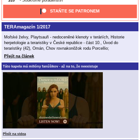
$10
- Soukromé poradenství
STAŇTE SE PATRONEM
TERAmagazín 1/2017
Mořské želvy, Playtsauři - nedoceněné klenoty v teráriích, Historie
herpetologie a teraristiky v České republice - část 10., Úvod do
teraristiky (42), Omán, Chov rovnakonôžok rodu Porcellio;
Přejít na článek
Táto kapela má milióny fanúšikov - až na to, že neexistuje
Přejít na videa