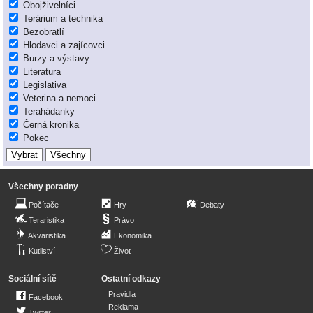
Obojživelníci
Terárium a technika
Bezobratlí
Hlodavci a zajícovci
Burzy a výstavy
Literatura
Legislativa
Veterina a nemoci
Terahádanky
Černá kronika
Pokec
Všechny poradny
Počítače
Hry
Debaty
Teraristika
Právo
Akvaristika
Ekonomika
Kutilství
Život
Sociální sítě
Ostatní odkazy
Pravidla
Facebook
Reklama
Twitter