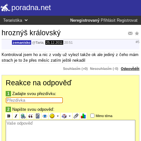
poradna.net
Neregistrovaný
Přihlásit
Registrovat
hroznýš královský
#5
zemanisko
@
Taria
,
25.12.2011
20:51
Kontroloval jsem ho a nic z vody už vylezl takže ok ale jediný z čeho mám
strach je to že přes měsíc zatím ještě nekadil
Souhlasím (+0)
Nesouhlasím (-0)
Odpovědět
Reakce na odpověď
1
Zadajte svou přezdívku:
2
Napište svou odpověď:
Mimo téma