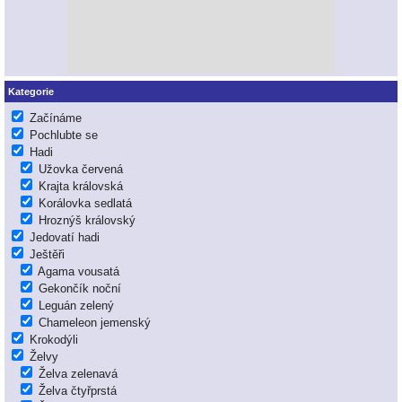
Kategorie
Začínáme
Pochlubte se
Hadi
Užovka červená
Krajta královská
Korálovka sedlatá
Hroznýš královský
Jedovatí hadi
Ještěři
Agama vousatá
Gekončík noční
Leguán zelený
Chameleon jemenský
Krokodýli
Želvy
Želva zelenavá
Želva čtyřprstá