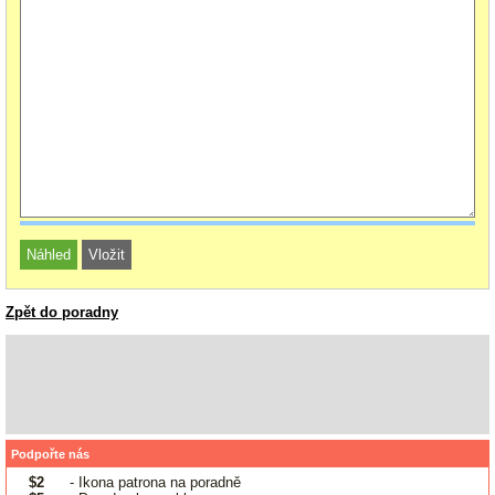
Zpět do poradny
Podpořte nás
$2
- Ikona patrona na poradně