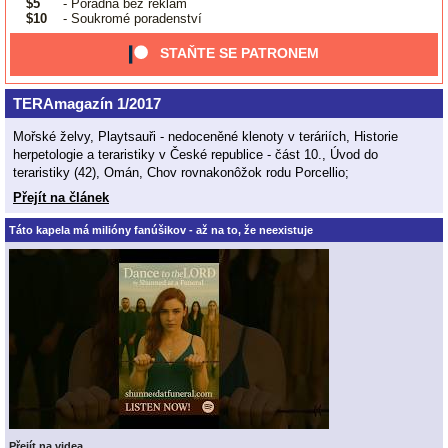
$5
- Poradna bez reklam
$10
- Soukromé poradenství
STAŇTE SE PATRONEM
TERAmagazín 1/2017
Mořské želvy, Playtsauři - nedoceněné klenoty v teráriích, Historie
herpetologie a teraristiky v České republice - část 10., Úvod do
teraristiky (42), Omán, Chov rovnakonôžok rodu Porcellio;
Přejít na článek
Táto kapela má milióny fanúšikov - až na to, že neexistuje
Přejít na videa