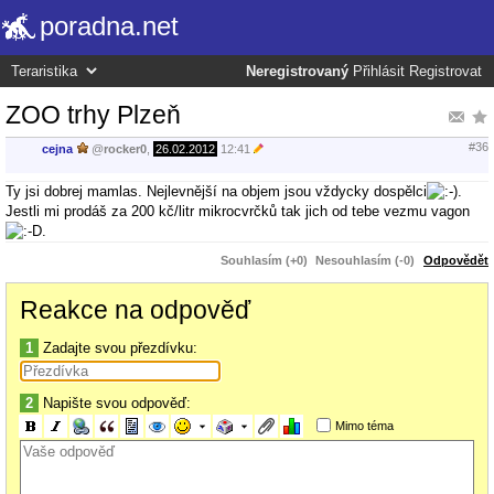
poradna.net
Neregistrovaný
Přihlásit
Registrovat
ZOO trhy Plzeň
#36
cejna
@
rocker0
,
26.02.2012
12:41
Ty jsi dobrej mamlas. Nejlevnější na objem jsou vždycky dospělci
.
Jestli mi prodáš za 200 kč/litr mikrocvrčků tak jich od tebe vezmu vagon
.
Souhlasím (+0)
Nesouhlasím (-0)
Odpovědět
Reakce na odpověď
1
Zadajte svou přezdívku:
2
Napište svou odpověď:
Mimo téma