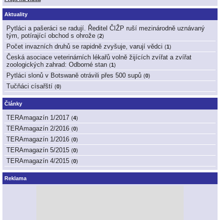
Aktuality
Pytláci a pašeráci se radují. Ředitel ČIŽP ruší mezinárodně uznávaný
tým, potírající obchod s ohrože
(
2
)
Počet invazních druhů se rapidně zvyšuje, varují vědci
(
1
)
Česká asociace veterinárních lékařů volně žijících zvířat a zvířat
zoologických zahrad: Odborné stan
(
1
)
Pytláci slonů v Botswaně otrávili přes 500 supů
(
0
)
Tučňáci císařští
(
0
)
Články
TERAmagazín 1/2017
(
4
)
TERAmagazín 2/2016
(
0
)
TERAmagazín 1/2016
(
0
)
TERAmagazín 5/2015
(
0
)
TERAmagazín 4/2015
(
0
)
Reklama