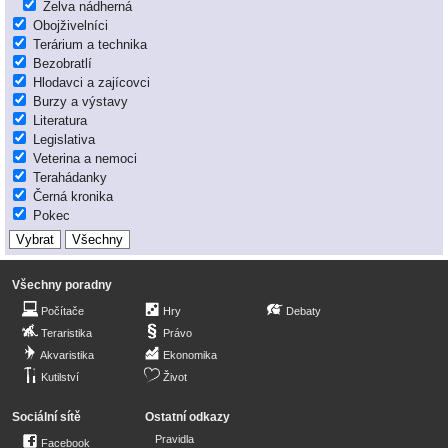
Želva nádherná
Obojživelníci
Terárium a technika
Bezobratlí
Hlodavci a zajícovci
Burzy a výstavy
Literatura
Legislativa
Veterina a nemoci
Terahádanky
Černá kronika
Pokec
Všechny poradny
Počítače
Hry
Debaty
Teraristika
Právo
Akvaristika
Ekonomika
Kutilství
Život
Sociální sítě
Ostatní odkazy
Pravidla
Facebook