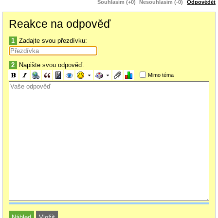
Souhlasím (+0)
Nesouhlasím (-0)
Odpovědět
8.Melda?
9.
Reakce na odpověď
10.... Hlaste sa
1
Zadajte svou přezdívku:
2
Napište svou odpověď:
Mimo téma