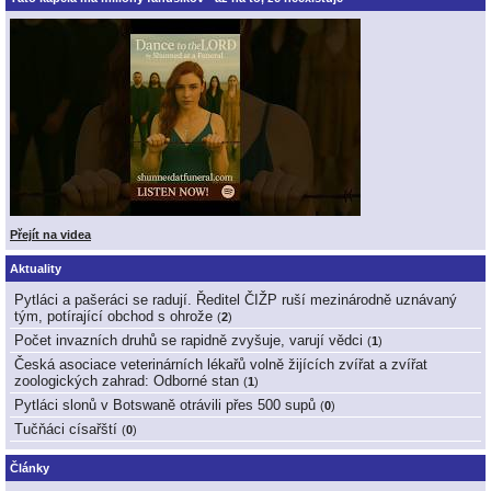
Přejít na videa
Aktuality
Pytláci a pašeráci se radují. Ředitel ČIŽP ruší mezinárodně uznávaný
tým, potírající obchod s ohrože
(
2
)
Počet invazních druhů se rapidně zvyšuje, varují vědci
(
1
)
Česká asociace veterinárních lékařů volně žijících zvířat a zvířat
zoologických zahrad: Odborné stan
(
1
)
Pytláci slonů v Botswaně otrávili přes 500 supů
(
0
)
Tučňáci císařští
(
0
)
Články