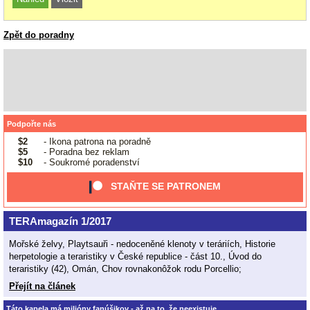
Zpět do poradny
Podpořte nás
$2
- Ikona patrona na poradně
$5
- Poradna bez reklam
$10
- Soukromé poradenství
STAŇTE SE PATRONEM
TERAmagazín 1/2017
Mořské želvy, Playtsauři - nedoceněné klenoty v teráriích, Historie
herpetologie a teraristiky v České republice - část 10., Úvod do
teraristiky (42), Omán, Chov rovnakonôžok rodu Porcellio;
Přejít na článek
Táto kapela má milióny fanúšikov - až na to, že neexistuje