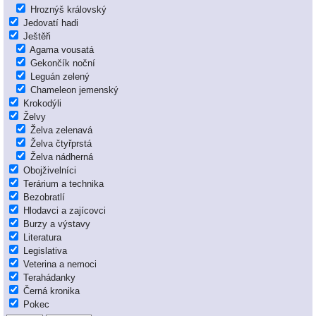
Hroznýš královský
Jedovatí hadi
Ještěři
Agama vousatá
Gekončík noční
Leguán zelený
Chameleon jemenský
Krokodýli
Želvy
Želva zelenavá
Želva čtyřprstá
Želva nádherná
Obojživelníci
Terárium a technika
Bezobratlí
Hlodavci a zajícovci
Burzy a výstavy
Literatura
Legislativa
Veterina a nemoci
Terahádanky
Černá kronika
Pokec