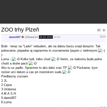
ZOO trhy Plzeň
#124
danio007
@
Radar14
,
26.02.2012
21:52
Bobr - teraz na "Ladvi" nebudem, ale na dalsiu burzu snad dorazim. Tak
pokecame, pripadne aj napravime to zoznamenie (aspon z niektorymi
).
Luma -
Kolko ludi, tolko chuti
Verim, ze niekomu bude jedno
chutit a druhe pacit
Ako tu uz padlo. Spravime to ako dalsi zraz TP
Pockame, kym
rocker urci datum a cas pri mestskom sude
Predbezny zoznam.
1.JL
2.Cejna
3.Uroboros
4.M.A.S.H.
5.danio007
6.Luma
7.Halapremek