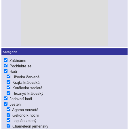
Kategorie
Začínáme
Pochlubte se
Hadi
Užovka červená
Krajta královská
Korálovka sedlatá
Hroznýš královský
Jedovatí hadi
Ještěři
Agama vousatá
Gekončík noční
Leguán zelený
Chameleon jemenský