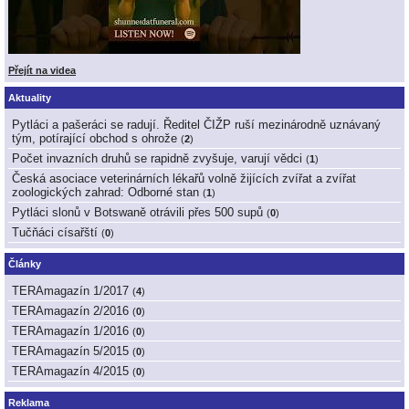
Přejít na videa
Aktuality
Pytláci a pašeráci se radují. Ředitel ČIŽP ruší mezinárodně uznávaný
tým, potírající obchod s ohrože
(
2
)
Počet invazních druhů se rapidně zvyšuje, varují vědci
(
1
)
Česká asociace veterinárních lékařů volně žijících zvířat a zvířat
zoologických zahrad: Odborné stan
(
1
)
Pytláci slonů v Botswaně otrávili přes 500 supů
(
0
)
Tučňáci císařští
(
0
)
Články
TERAmagazín 1/2017
(
4
)
TERAmagazín 2/2016
(
0
)
TERAmagazín 1/2016
(
0
)
TERAmagazín 5/2015
(
0
)
TERAmagazín 4/2015
(
0
)
Reklama