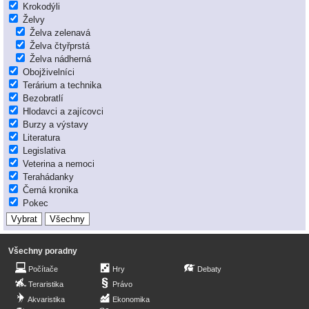
Krokodýli
Želvy
Želva zelenavá
Želva čtyřprstá
Želva nádherná
Obojživelníci
Terárium a technika
Bezobratlí
Hlodavci a zajícovci
Burzy a výstavy
Literatura
Legislativa
Veterina a nemoci
Terahádanky
Černá kronika
Pokec
Všechny poradny
Počítače
Hry
Debaty
Teraristika
Právo
Akvaristika
Ekonomika