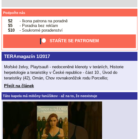
Podpořte nás
$2
- Ikona patrona na poradně
$5
- Poradna bez reklam
$10
- Soukromé poradenství
STAŇTE SE PATRONEM
TERAmagazín 1/2017
Mořské želvy, Playtsauři - nedoceněné klenoty v teráriích, Historie
herpetologie a teraristiky v České republice - část 10., Úvod do
teraristiky (42), Omán, Chov rovnakonôžok rodu Porcellio;
Přejít na článek
Táto kapela má milióny fanúšikov - až na to, že neexistuje