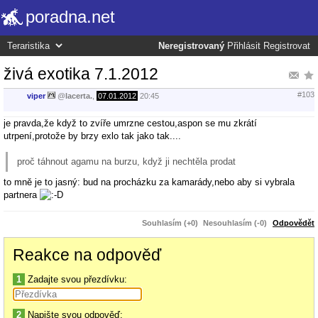
poradna.net
Neregistrovaný
Přihlásit
Registrovat
živá exotika 7.1.2012
#103
viper
@
lacerta.
,
07.01.2012
20:45
je pravda,že když to zvíře umrzne cestou,aspon se mu zkrátí
utrpení,protože by brzy exlo tak jako tak....
proč táhnout agamu na burzu, když ji nechtěla prodat
to mně je to jasný: bud na procházku za kamarády,nebo aby si vybrala
partnera
Souhlasím (+0)
Nesouhlasím (-0)
Odpovědět
Reakce na odpověď
1
Zadajte svou přezdívku:
2
Napište svou odpověď: