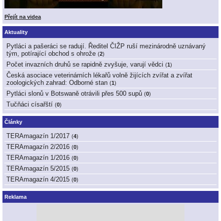
Přejít na videa
Aktuality
Pytláci a pašeráci se radují. Ředitel ČIŽP ruší mezinárodně uznávaný
tým, potírající obchod s ohrože
(
2
)
Počet invazních druhů se rapidně zvyšuje, varují vědci
(
1
)
Česká asociace veterinárních lékařů volně žijících zvířat a zvířat
zoologických zahrad: Odborné stan
(
1
)
Pytláci slonů v Botswaně otrávili přes 500 supů
(
0
)
Tučňáci císařští
(
0
)
Články
TERAmagazín 1/2017
(
4
)
TERAmagazín 2/2016
(
0
)
TERAmagazín 1/2016
(
0
)
TERAmagazín 5/2015
(
0
)
TERAmagazín 4/2015
(
0
)
Reklama