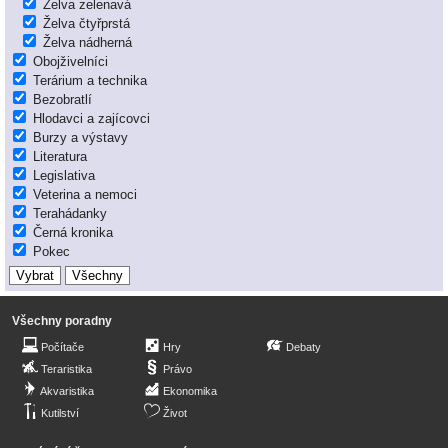
Želva zelenavá
Želva čtyřprstá
Želva nádherná
Obojživelníci
Terárium a technika
Bezobratlí
Hlodavci a zajícovci
Burzy a výstavy
Literatura
Legislativa
Veterina a nemoci
Terahádanky
Černá kronika
Pokec
Všechny poradny
Počítače
Hry
Debaty
Teraristika
Právo
Akvaristika
Ekonomika
Kutilství
Život