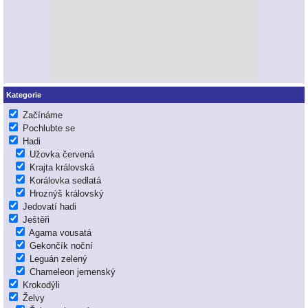
Kategorie
Začínáme
Pochlubte se
Hadi
Užovka červená
Krajta královská
Korálovka sedlatá
Hroznýš královský
Jedovatí hadi
Ještěři
Agama vousatá
Gekončík noční
Leguán zelený
Chameleon jemenský
Krokodýli
Želvy