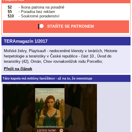
$2
- Ikona patrona na poradně
$5
- Poradna bez reklam
$10
- Soukromé poradenství
STAŇTE SE PATRONEM
TERAmagazín 1/2017
Mořské želvy, Playtsauři - nedoceněné klenoty v teráriích, Historie
herpetologie a teraristiky v České republice - část 10., Úvod do
teraristiky (42), Omán, Chov rovnakonôžok rodu Porcellio;
Přejít na článek
Táto kapela má milióny fanúšikov - až na to, že neexistuje