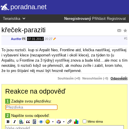
poradna.net
Neregistrovaný
Přihlásit
Registrovat
křeček-paraziti
#1
Aurifer
,
07.01.2012
20:27
To jsou roztoči. kup si Arpalit Neo, Frontline atd, křečka nastříkej, vystříkej
i vybavení klece (nezapomeň vystříkat i okolí klece), za týden to (u
Arpalitu, u Frontline za 3 týdny) vystříkej znova a bude klid....ale moc s tím
neiotálej, ti roztoči když se přemnoží, ak mohou zvíře i zabít, krom toho,
že to pro štípání něj musí být hrozně neříjemné.
Souhlasím (+0)
Nesouhlasím (-0)
Odpovědět
Reakce na odpověď
1
Zadajte svou přezdívku:
2
Napište svou odpověď:
Mimo téma