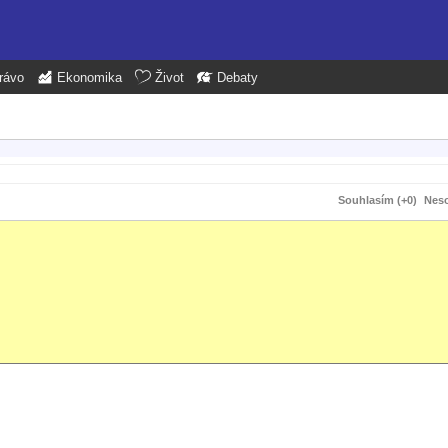
rávo
Ekonomika
Život
Debaty
Souhlasím (+0)
Neso