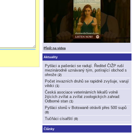
Přejít na videa
Aktuality
Pytláci a pašeráci se radují. Ředitel ČIŽP ruší
mezinárodně uznávaný tým, potírající obchod s
ohrože
(
2
)
Počet invazních druhů se rapidně zvyšuje, varují
vědci
(
1
)
Česká asociace veterinárních lékařů volně
žijících zvířat a zvířat zoologických zahrad:
Odborné stan
(
1
)
Pytláci slonů v Botswaně otrávili přes 500 supů
(
0
)
Tučňáci císařští
(
0
)
Články