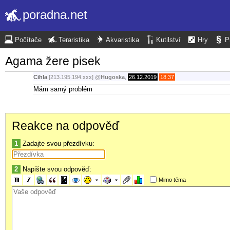
poradna.net
Počítače
Teraristika
Akvaristika
Kutilství
Hry
P
Agama žere pisek
Cihla
[213.195.194.xxx]
@
Hugoska
,
26.12.2019
18:37
Mám samý problém
Reakce na odpověď
1
Zadajte svou přezdívku:
2
Napište svou odpověď:
Mimo téma