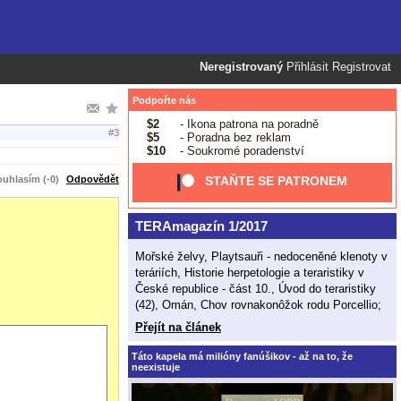
Neregistrovaný
Přihlásit
Registrovat
Podpořte nás
$2
- Ikona patrona na poradně
#3
$5
- Poradna bez reklam
$10
- Soukromé poradenství
uhlasím (-0)
Odpovědět
STAŇTE SE PATRONEM
TERAmagazín 1/2017
Mořské želvy, Playtsauři - nedoceněné klenoty v
teráriích, Historie herpetologie a teraristiky v
České republice - část 10., Úvod do teraristiky
(42), Omán, Chov rovnakonôžok rodu Porcellio;
Přejít na článek
Táto kapela má milióny fanúšikov - až na to, že
neexistuje