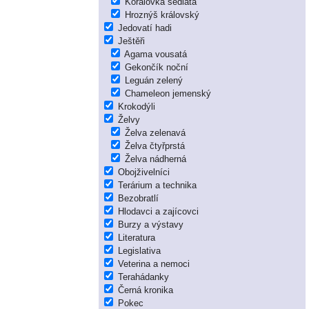
Korálovka sedlatá
Hroznýš královský
Jedovatí hadi
Ještěři
Agama vousatá
Gekončík noční
Leguán zelený
Chameleon jemenský
Krokodýli
Želvy
Želva zelenavá
Želva čtyřprstá
Želva nádherná
Obojživelníci
Terárium a technika
Bezobratlí
Hlodavci a zajícovci
Burzy a výstavy
Literatura
Legislativa
Veterina a nemoci
Terahádanky
Černá kronika
Pokec