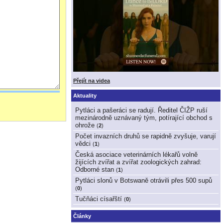
Přejít na videa
Aktuality
Pytláci a pašeráci se radují. Ředitel ČIŽP ruší
mezinárodně uznávaný tým, potírající obchod s
ohrože
(
2
)
Počet invazních druhů se rapidně zvyšuje, varují
vědci
(
1
)
Česká asociace veterinárních lékařů volně
žijících zvířat a zvířat zoologických zahrad:
Odborné stan
(
1
)
Pytláci slonů v Botswaně otrávili přes 500 supů
(
0
)
Tučňáci císařští
(
0
)
Články