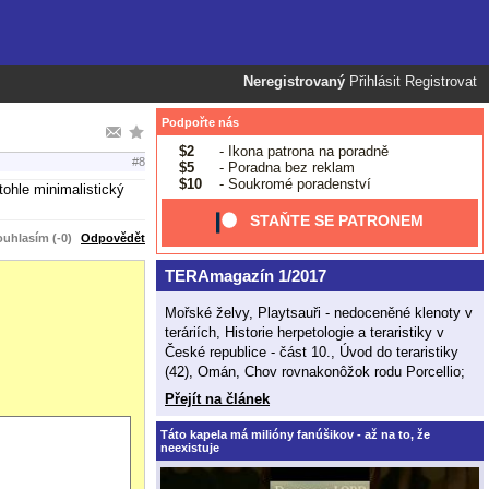
Neregistrovaný
Přihlásit
Registrovat
Podpořte nás
$2
- Ikona patrona na poradně
#8
$5
- Poradna bez reklam
$10
- Soukromé poradenství
tohle minimalistický
STAŇTE SE PATRONEM
uhlasím (-0)
Odpovědět
TERAmagazín 1/2017
Mořské želvy, Playtsauři - nedoceněné klenoty v
teráriích, Historie herpetologie a teraristiky v
České republice - část 10., Úvod do teraristiky
(42), Omán, Chov rovnakonôžok rodu Porcellio;
Přejít na článek
Táto kapela má milióny fanúšikov - až na to, že
neexistuje