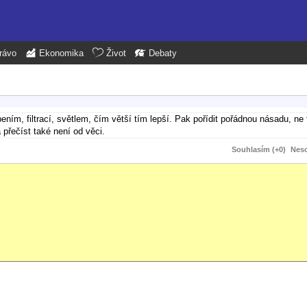
rávo
Ekonomika
Život
Debaty
pením, filtrací, světlem, čím větší tím lepší. Pak pořídit pořádnou násadu, ne 
 přečíst také není od věci.
Souhlasím (+0)
Neso