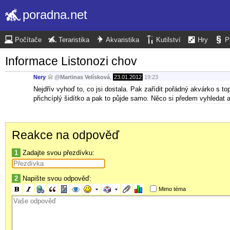
poradna.net
Počítače
Teraristika
Akvaristika
Kutilství
Hry
P
Informace Listonozi chov
Nery
@
Martinas Velísková
,
23.01.2012
19:23
Nejdřív vyhoď to, co jsi dostala. Pak zařídit pořádný akvárko s to
přichcíplý šidítko a pak to půjde samo. Něco si předem vyhledat a
Reakce na odpověď
1
Zadajte svou přezdívku:
2
Napište svou odpověď:
Mimo téma