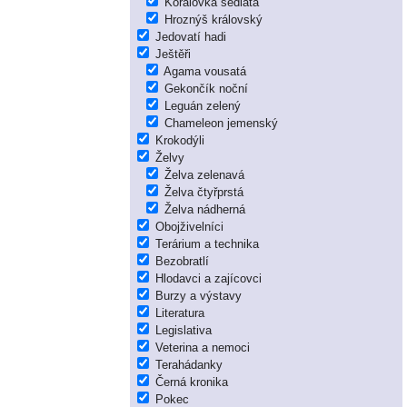
Korálovka sedlatá
Hroznýš královský
Jedovatí hadi
Ještěři
Agama vousatá
Gekončík noční
Leguán zelený
Chameleon jemenský
Krokodýli
Želvy
Želva zelenavá
Želva čtyřprstá
Želva nádherná
Obojživelníci
Terárium a technika
Bezobratlí
Hlodavci a zajícovci
Burzy a výstavy
Literatura
Legislativa
Veterina a nemoci
Terahádanky
Černá kronika
Pokec