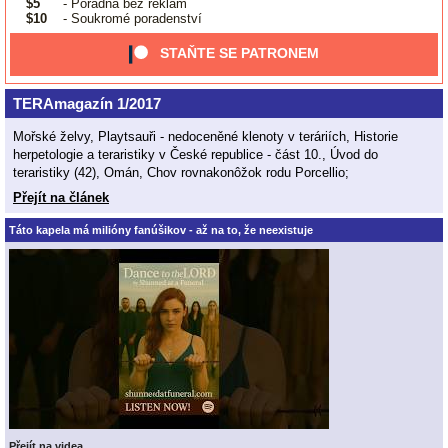
$5
- Poradna bez reklam
$10
- Soukromé poradenství
STAŇTE SE PATRONEM
TERAmagazín 1/2017
Mořské želvy, Playtsauři - nedoceněné klenoty v teráriích, Historie
herpetologie a teraristiky v České republice - část 10., Úvod do
teraristiky (42), Omán, Chov rovnakonôžok rodu Porcellio;
Přejít na článek
Táto kapela má milióny fanúšikov - až na to, že neexistuje
Přejít na videa