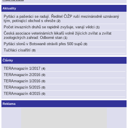
Aktuality
Pytláci a pašeráci se radují. Ředitel ČIŽP ruší mezinárodně uznávaný
tým, potírající obchod s ohrože
(
2
)
Počet invazních druhů se rapidně zvyšuje, varují vědci
(
1
)
Česká asociace veterinárních lékařů volně žijících zvířat a zvířat
zoologických zahrad: Odborné stan
(
1
)
Pytláci slonů v Botswaně otrávili přes 500 supů
(
0
)
Tučňáci císařští
(
0
)
Články
TERAmagazín 1/2017
(
4
)
TERAmagazín 2/2016
(
0
)
TERAmagazín 1/2016
(
0
)
TERAmagazín 5/2015
(
0
)
TERAmagazín 4/2015
(
0
)
Reklama