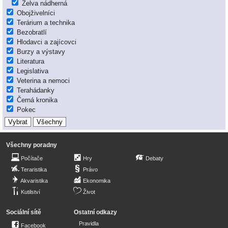
Želva nádherná
Obojživelníci
Terárium a technika
Bezobratlí
Hlodavci a zajícovci
Burzy a výstavy
Literatura
Legislativa
Veterina a nemoci
Terahádanky
Černá kronika
Pokec
Všechny poradny
Počítače
Hry
Debaty
Teraristika
Právo
Akvaristika
Ekonomika
Kutilství
Život
Sociální sítě
Ostatní odkazy
Pravidla
Facebook