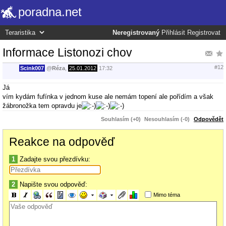
poradna.net
Neregistrovaný
Přihlásit
Registrovat
Informace Listonozi chov
#12
Scink007
@
Réza
,
25.01.2012
17:32
Já
vím kydám fufínka v jednom kuse ale nemám topení ale pořídím a však
žábronožka tem opravdu je
Souhlasím (+0)
Nesouhlasím (-0)
Odpovědět
Reakce na odpověď
1
Zadajte svou přezdívku:
2
Napište svou odpověď:
Mimo téma