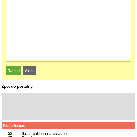
Zpět do poradny
Podpořte nás
$2
- Ikona patrona na poradně