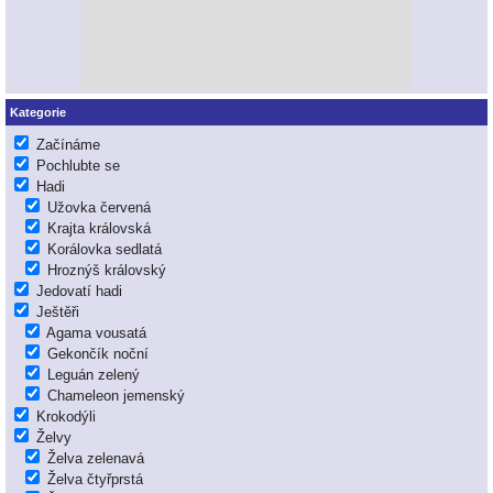
Kategorie
Začínáme
Pochlubte se
Hadi
Užovka červená
Krajta královská
Korálovka sedlatá
Hroznýš královský
Jedovatí hadi
Ještěři
Agama vousatá
Gekončík noční
Leguán zelený
Chameleon jemenský
Krokodýli
Želvy
Želva zelenavá
Želva čtyřprstá