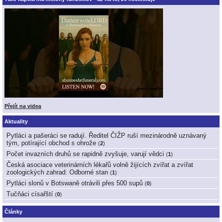
Přejít na videa
Aktuality
Pytláci a pašeráci se radují. Ředitel ČIŽP ruší mezinárodně uznávaný
tým, potírající obchod s ohrože
(
2
)
Počet invazních druhů se rapidně zvyšuje, varují vědci
(
1
)
Česká asociace veterinárních lékařů volně žijících zvířat a zvířat
zoologických zahrad: Odborné stan
(
1
)
Pytláci slonů v Botswaně otrávili přes 500 supů
(
0
)
Tučňáci císařští
(
0
)
Články