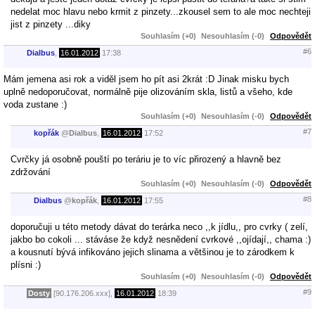
nedelat moc hlavu nebo krmit z pinzety...zkousel sem to ale moc nechteji
jist z pinzety ...diky
Souhlasím (+0)
Nesouhlasím (-0)
Odpovědět
#6
Dialbus
,
16.01.2012
17:38
Mám jemena asi rok a viděl jsem ho pít asi 2krát :D Jinak misku bych
uplně nedoporučovat, normálně pije olizováním skla, listů a všeho, kde
voda zustane :)
Souhlasím (+0)
Nesouhlasím (-0)
Odpovědět
#7
kopřák
@
Dialbus
,
16.01.2012
17:52
Cvrčky já osobně pouští po teráriu je to víc přirozený a hlavně bez
zdržování
Souhlasím (+0)
Nesouhlasím (-0)
Odpovědět
#8
Dialbus
@
kopřák
,
16.01.2012
17:55
doporučuji u této metody dávat do terárka neco ,,k jídlu,, pro cvrky ( zelí,
jakbo bo cokoli ... stáváse že když nesnědení cvrkové ,,ojídají,, chama :)
a kousnutí bývá infikováno jejich slinama a většinou je to zárodkem k
plísni :)
Souhlasím (+0)
Nesouhlasím (-0)
Odpovědět
#9
Dosty
[90.176.206.xxx],
16.01.2012
18:39