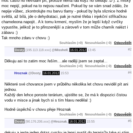
moc často ho nevídám pít, protože nemá rád když ho sleduju :D ). Z misky
moc nepijí, pokud na to nejsou naučeni. Pokud by se vám snad zdálo, že
nepije vůbec, zkontrolujte mu barvu tlamy - pokud by byla sliznice hodně
světlá, až bílá, jde o dehydrataci, pak je nutné třeba i injekční stříkačkou
chameleona napojit.. A k tomu krmení, myslím že je lepší když cvrčky
vypustíte, jelikož je to přirozenější a zároveň v tom může chamík nalézt i
zábavu :)
Tak mnoho zdaru v chovu :)
Souhlasím (+0)
Nesouhlasím (-0)
Odpovědět
#2
Dosty
[195.113.118.xxx]
@
Misshell
,
16.01.2012
13:45
Děkuju asi to zatim moc řeším....ale raději jsem se zeptal...
Souhlasím (+0)
Nesouhlasím (-0)
Odpovědět
#4
Hroznak
@
Dosty
,
16.01.2012
15:53
Některé své chovance jsem v průběhu několika let chovu neviděl pít ani
jednou.
Každý den lehce poroste terárium, ujistěte se, že má k dispozici čistou
vodu v misce a jinak bych si s tím hlavu nedělal :)
Hodně úspěchů v chovu přeje Hroznak
Souhlasím (+0)
Nesouhlasím (-0)
Odpovědět
#5
Dosty
[90.176.206.xxx]
@
Hroznak
,
16.01.2012
15:55
dekuju a jeste jeden dotaz cvrcky je lepsi pustit do teraria?a take si stim