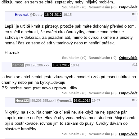
děkuju moc jen sem se chtěl zeptat aby nebyl nějaký problém...
Souhlasím (+0)
Nesouhlasím (-0)
Odpovědět
#10
Hroznak
@
Dosty
,
16.01.2012
19:15
Lepší je určitě krmit z pinzety, protože pak máte dokonalý přehled o tom,
co snědl a nehrozí, že cvrčci okoušou kytky, chameleona nebo se
schovají v dekoraci, za pozadím atd, mimo to cvrčci zkrmení z pinzety
nemají čas ze sebe očistit vitaminový nebo minerální prášek.
Hroznak
Souhlasím (+0)
Nesouhlasím (-0)
Odpovědět
#11
nemo1
[90.176.206.xxx],
16.01.2012
19:41
ja bych se chtel zeptat jeste zkusenych chovatelu zda pri roseni strikaji na
chamiky nebo jen na kytky...dekuju
PS: nechtel sem psat novou zpravu...diky
Souhlasím (+0)
Nesouhlasím (-0)
Odpovědět
#12
Host123
[89.203.255.xxx]
@
nemo1
,
16.01.2012
19:47
N kytky, na sklo. Na chamíka cíleně ne, ale když na něj spadne pár
kapek, nic se neděje. Hlavně aby voda nebyla moc studená. Moji chamíci
pijí s postřikovače, rovnou jim to stříkám do pusy. Cvrčky dávám do
plastové krabičky.
Souhlasím (+0)
Nesouhlasím (-0)
Odpovědět