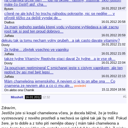
na chamika urcite nie!! ... iba na okolie.. rastliny, substrat, sklo [potom
máte čo čistiť] atď. cha…
16.01.2012 19:47
Bytom
cíleně ne ale když ho trochu náhodou pokropíte, nic se neděje ... v
přírotě těžko za deště vyndaj de…
16.01.2012 20:58
Dialbus
Ja mam jednoho pardala kterej vodu vylozene vyhledava a jak zacnu
rosit tak si pod ten proud dobrovo…
16.01.2012 20:59
Jaffata
dekuju tak ja tomu necham volny prubeh...a jak casto davate vitaminy?
16.01.2012 21:02
Dosty
2x tydne... zbytek vsechno ve vapniku
16.01.2012 21:05
Jaffata
takze tydne Vitamíny Reptivite staci davat 2x tydne...a je vse ok...
16.01.2012 22:04
Dosty
Ja pouzivam reptimineral C smichanej jeste s cistym vapnikem, ale ten
reptivit by asi mel bejt lepsi…
16.01.2012 22:13
Jaffata
Mám chameleóna jemenského. A neviem ci je to on albe ona ... Co
znamena ze neviem ako a co ci mu ale…
poslední
15.11.2024 18:56
On alebo ona Chamik
#1
Misshell
,
16.01.2012
12:32
Zdravím,
Jestliže jste si koupil chameleona včera, je docela běžné, že je trošku
vystresovaný z nového prostředí a nechová se úplně tak jak by měl. Pokud
žere, je to dobře a z toho pití nemějte obavy ( mám také chameleona a