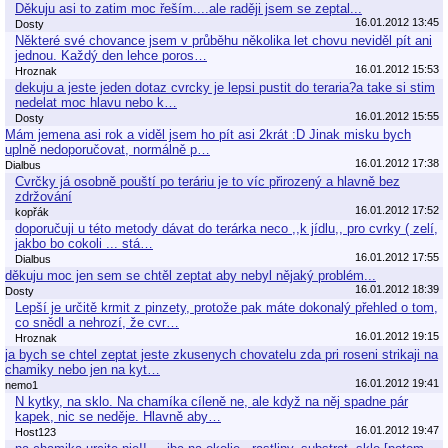
Děkuju asi to zatim moc řeším....ale raději jsem se zeptal...
16.01.2012 13:45
Dosty
Některé své chovance jsem v průběhu několika let chovu neviděl pít ani
jednou. Každý den lehce poros…
16.01.2012 15:53
Hroznak
dekuju a jeste jeden dotaz cvrcky je lepsi pustit do teraria?a take si stim
nedelat moc hlavu nebo k…
16.01.2012 15:55
Dosty
Mám jemena asi rok a viděl jsem ho pít asi 2krát :D Jinak misku bych
uplně nedoporučovat, normálně p…
16.01.2012 17:38
Dialbus
Cvrčky já osobně pouští po teráriu je to víc přirozený a hlavně bez
zdržování
16.01.2012 17:52
kopřák
doporučuji u této metody dávat do terárka neco ,,k jídlu,, pro cvrky ( zelí,
jakbo bo cokoli ... stá…
16.01.2012 17:55
Dialbus
děkuju moc jen sem se chtěl zeptat aby nebyl nějaký problém...
16.01.2012 18:39
Dosty
Lepší je určitě krmit z pinzety, protože pak máte dokonalý přehled o tom,
co snědl a nehrozí, že cvr…
16.01.2012 19:15
Hroznak
ja bych se chtel zeptat jeste zkusenych chovatelu zda pri roseni strikaji na
chamiky nebo jen na kyt…
16.01.2012 19:41
nemo1
N kytky, na sklo. Na chamíka cíleně ne, ale když na něj spadne pár
kapek, nic se neděje. Hlavně aby…
16.01.2012 19:47
Host123