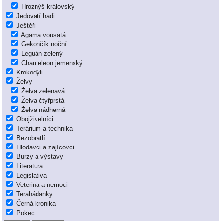
Hroznýš královský
Jedovatí hadi
Ještěři
Agama vousatá
Gekončík noční
Leguán zelený
Chameleon jemenský
Krokodýli
Želvy
Želva zelenavá
Želva čtyřprstá
Želva nádherná
Obojživelníci
Terárium a technika
Bezobratlí
Hlodavci a zajícovci
Burzy a výstavy
Literatura
Legislativa
Veterina a nemoci
Terahádanky
Černá kronika
Pokec