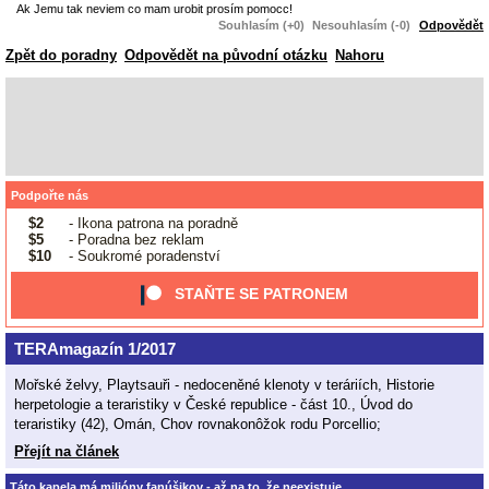
Ak Jemu tak neviem co mam urobit prosím pomocc!
Souhlasím (+0)
Nesouhlasím (-0)
Odpovědět
Zpět do poradny
Odpovědět na původní otázku
Nahoru
Podpořte nás
$2
- Ikona patrona na poradně
$5
- Poradna bez reklam
$10
- Soukromé poradenství
STAŇTE SE PATRONEM
TERAmagazín 1/2017
Mořské želvy, Playtsauři - nedoceněné klenoty v teráriích, Historie
herpetologie a teraristiky v České republice - část 10., Úvod do
teraristiky (42), Omán, Chov rovnakonôžok rodu Porcellio;
Přejít na článek
Táto kapela má milióny fanúšikov - až na to, že neexistuje