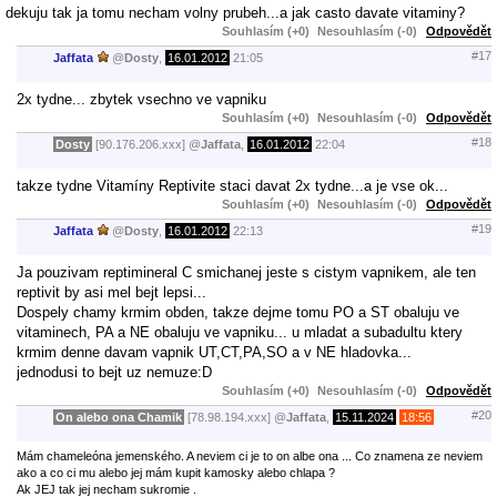
dekuju tak ja tomu necham volny prubeh...a jak casto davate vitaminy?
Souhlasím (+0)
Nesouhlasím (-0)
Odpovědět
#17
Jaffata
@
Dosty
,
16.01.2012
21:05
2x tydne... zbytek vsechno ve vapniku
Souhlasím (+0)
Nesouhlasím (-0)
Odpovědět
#18
Dosty
[90.176.206.xxx]
@
Jaffata
,
16.01.2012
22:04
takze tydne Vitamíny Reptivite staci davat 2x tydne...a je vse ok...
Souhlasím (+0)
Nesouhlasím (-0)
Odpovědět
#19
Jaffata
@
Dosty
,
16.01.2012
22:13
Ja pouzivam reptimineral C smichanej jeste s cistym vapnikem, ale ten
reptivit by asi mel bejt lepsi...
Dospely chamy krmim obden, takze dejme tomu PO a ST obaluju ve
vitaminech, PA a NE obaluju ve vapniku... u mladat a subadultu ktery
krmim denne davam vapnik UT,CT,PA,SO a v NE hladovka...
jednodusi to bejt uz nemuze:D
Souhlasím (+0)
Nesouhlasím (-0)
Odpovědět
#20
On alebo ona Chamik
[78.98.194.xxx]
@
Jaffata
,
15.11.2024
18:56
Mám chameleóna jemenského. A neviem ci je to on albe ona ... Co znamena ze neviem
ako a co ci mu alebo jej mám kupit kamosky alebo chlapa ?
Ak JEJ tak jej necham sukromie .