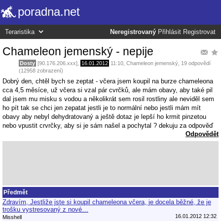
poradna.net
Neregistrovaný
Přihlásit
Registrovat
Chameleon jemenský - nepije
Dosty
[90.176.206.xxx],
16.01.2012
11:10
,
Chameleon jemenský
, 19 odpovědí
(12958 zobrazení)
Dobrý den, chtěl bych se zeptat - včera jsem koupil na burze chameleona
cca 4,5 měsíce, už včera si vzal pár cvrčků, ale mám obavy, aby také pil
dal jsem mu misku s vodou a několikrát sem rosil rostliny ale neviděl sem
ho pít tak se chci jen zepatat jestli je to normální nebo jestli mám mít
obavy aby nebyl dehydratovaný a ještě dotaz je lepší ho krmit pinzetou
nebo vpustit crvrčky, aby si je sám našel a pochytal ? dekuju za odpověď
Odpovědět
Předmět
Zdravím, Jestliže jste si koupil chameleona včera, je docela běžné, že je
trošku vystresovaný z nové…
16.01.2012 12:32
Misshell