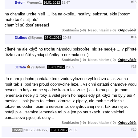
#13
Bytom
@
nemo1
,
16.01.2012
19:47
na chamika urcite nie!! ... iba na okolie.. rastliny, substrat, sklo [potom
máte čo čistiť] atď.
chamíci sú dosť stresáci
Souhlasím (+0)
Nesouhlasím (-0)
Odpovědět
#14
Dialbus
@
Bytom
,
16.01.2012
20:58
cíleně ne ale když ho trochu náhodou pokropíte, nic se neděje ... v přírotě
těžko za deště vyndaj dešníky a nezmoknou :)
Souhlasím (+0)
Nesouhlasím (-0)
Odpovědět
#15
Jaffata
@
Bytom
,
16.01.2012
20:59
Ja mam jednoho pardala kterej vodu vylozene vyhledava a jak zacnu
rosit tak si pod ten proud dobrovolne leze... vsichni ostatni chamove vodu
nesnasi a kdyz na ne spadne kapka tak zurej:) a k tomu piti.. ja mam
jemenaka necely 3 roky a videl jsem ho naposledy pit kdyz mu byly asi 4
mesice... pak jsem to jednou zkousel z pipety, ale moh se zblaznit..
takze mu obden rosim a neresim to. dehydrovanej neni, tak asi nejak
potaji pije.. samice jemenaka mi pije jen po snuskach. zato vsichni
pardalisove pijou jak duhy...
Souhlasím (+0)
Nesouhlasím (-0)
Odpovědět
#16
Dosty
[90.176.206.xxx],
16.01.2012
21:02