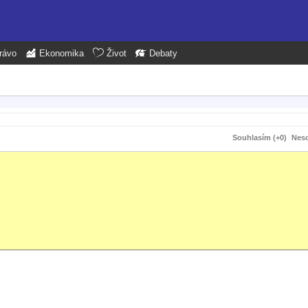
rávo
Ekonomika
Život
Debaty
Souhlasím (+0)
Neso