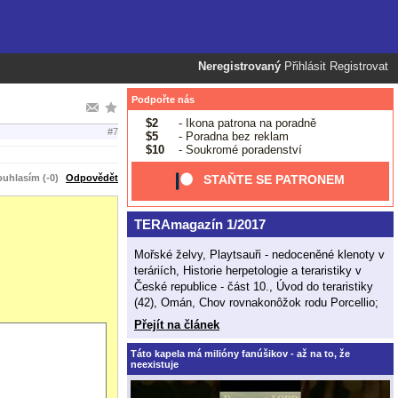
Neregistrovaný
Přihlásit
Registrovat
Podpořte nás
$2
- Ikona patrona na poradně
#7
$5
- Poradna bez reklam
$10
- Soukromé poradenství
uhlasím (-0)
Odpovědět
STAŇTE SE PATRONEM
TERAmagazín 1/2017
Mořské želvy, Playtsauři - nedoceněné klenoty v
teráriích, Historie herpetologie a teraristiky v
České republice - část 10., Úvod do teraristiky
(42), Omán, Chov rovnakonôžok rodu Porcellio;
Přejít na článek
Táto kapela má milióny fanúšikov - až na to, že
neexistuje