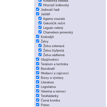
Korálovka sedlatá
Hroznýš královský
Jedovatí hadi
Ještěři
Agama vousatá
Gekončík noční
Leguán zelený
Chameleon jemenský
Krokodýli
Želvy
Želva zelenavá
Želva čtyřprstá
Želva nádherná
Obojživelníci
Terárium a technika
Bezobratlí
Hlodavci a zajícovci
Burzy a výstavy
Literatura
Legislativa
Veterina a nemoci
Terahádanky
Černá kronika
Pokec