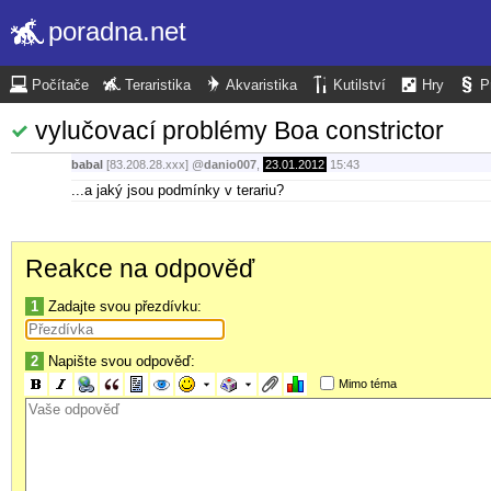
poradna.net
Počítače
Teraristika
Akvaristika
Kutilství
Hry
P
vylučovací problémy Boa constrictor
babal
[83.208.28.xxx]
@
danio007
,
23.01.2012
15:43
...a jaký jsou podmínky v terariu?
Reakce na odpověď
1
Zadajte svou přezdívku:
2
Napište svou odpověď:
Mimo téma