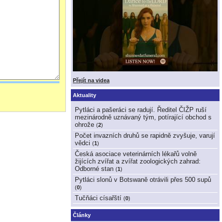
Přejít na videa
Aktuality
Pytláci a pašeráci se radují. Ředitel ČIŽP ruší
mezinárodně uznávaný tým, potírající obchod s
ohrože
(
2
)
Počet invazních druhů se rapidně zvyšuje, varují
vědci
(
1
)
Česká asociace veterinárních lékařů volně
žijících zvířat a zvířat zoologických zahrad:
Odborné stan
(
1
)
Pytláci slonů v Botswaně otrávili přes 500 supů
(
0
)
Tučňáci císařští
(
0
)
Články